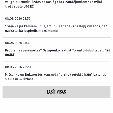
Vai grupu turnīru izdosies noslēgt bez zaudējumiem? Latvijai
trešā spēle U16 EČ
08.08.2026 23:59
“Gāja kā pa kalniem un lejām…” – Ļebedevs neslēpj vilšanos, bet
uzskata, ka izspiedis maksimumu
08.08.2026 23:39
Problēmas pārvarētas? Ostapenko iekļūst Toronto dubultspēļu 1/4
finālā
08.08.2026 23:20
Miščenko un Bukarestes komanda “aizliek priekšā kāju” Latvijas
sieviešu 3×3 izlasei
LASĪT VISAS