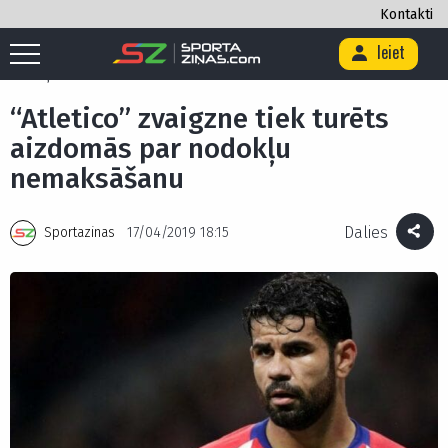
Kontakti
Ieiet
Sākums
/
Futbols
/
“Atletico” zvaigzne tiek turēts aizdomās par
nodokļu nemaksāšanu
“Atletico” zvaigzne tiek turēts
aizdomās par nodokļu
nemaksāšanu
Dalies
Sportazinas
17/04/2019 18:15