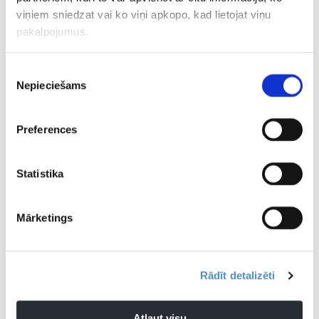
viņiem sniedzat vai ko viņi apkopo, kad lietojat viņu
pakalpojumus.
CITAS ZIŅAS NO ŠĪS KATEGORIJAS
Piekrišanas
Nepieciešams
izvēle
VIDEO
Preferences
Trakums Čehijā!
Neizšķirtu tradīcija
Aizsaulē d
Latvijas aizsargs
netiek turpināta –
leģendārā
Statistika
Vientiess piedalās
“Daugavpils” pārspēj
Mesi tēvs
neticamā vārtu
tukumniekus
karuselī
Mārketings
Rādīt detalizēti
Atļaut visu