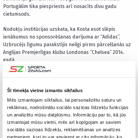
Portugālim tika piespriests arī nosacīts divu gadu
cietumsods.
Nodokļu institūcijas uzskata, ka Kosta esot slēpis
ienākumus no sponsorēšanas darījuma ar “Adidas”.
Uzbrucējs līgumu parakstījis neilgi pirms pārcelšanās uz
Anglijas Premjerlīgas klubu Londonas “Chelsea” 2014.
gadā.
Jau ziņojām, ka Kosta aizvadītajā nedēļas nogalē spēlē
pret “Barcelona” apvainoja tiesnesi un par to saņēma
iespaidīgu astoņu spēļu diskvalifikāciju, tādējādi sezona
Šī tīmekļa vietne izmanto sīkfailus
viņam ir galā. Tāpat Kostam jāmaksā 6 010 eiro liels
Mēs izmantojam sīkfailus, lai personalizētu saturu un
naudas sods, bet klubam jāšķiras no 2 800 eiro.
reklāmas, nodrošinātu sociālo saziņas līdzekļu funkcijas
un analizētu mūsu datplūsmu. Informāciju par to, kā jūs
Futbolists šosezon aizvadījis 21 spēli, kuru laikā guvis
izmantojat mūsu vietni, mēs arī kopīgojam ar saviem
piecus vārtus un atdevis trīs rezultatīvas piespēles, kā arī
sociālās saziņas līdzekļu, reklamēšanas un analīzes
nopelnījis astoņas dzeltenās un vienu sarkano kartiņu.
partneriem, kuri to var apvienot ar citu informāciju, ko