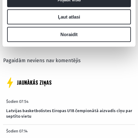
Djego Kosta
Madrides Atletico
Ļaut atlasi
Noraidīt
Pievienot komentāru
Pagaidām neviens nav komentējis
JAUNĀKĀS ZIŅAS
Šodien 07:54
Latvijas basketbolistes Eiropas U18 čempionātā aizvadīs cīņu par
septīto vietu
Šodien 07:14