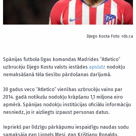
Djego Kosta Foto: rds.ca
Spānijas futbola līgas komandas Madrides “Atletico”
uzbrucēju Djego Kostu valsts iestādes
apsūdz
nodokļu
nemaksāšanā tēla tiesību pārdošanas darījumā.
30 gadus veco “Atletico” vienības uzbrucēju vaino par
2014. gadā notikušu nodokļu krāpšanu 1,1 miljona eiro
apmērā. Spānijas nodokļu institūcijas oficiālu informāciju
nesniedz, jo ir aizliegts izpaust personas datus.
Iepriekš par līdzīgu pārkāpumu iespaidīgu naudas sodu
samaksāja gan Lionels Mesi, gan Krištianu Ronaldu.