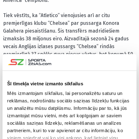
America” čempionu.
Tiek vēstīts, ka “Atletico” vienojusies arī ar citu
premjerlīgas klubu “Chelsea” par pussarga Konora
Galahera piesaistīšanu. Šis transfērs madridiešiem
izmaksās 38 miljonus eiro. Aizvadītajā sezonā 24 gadus
vecais Anglijas izlases pussargs “Chelsea” rindās
premjerlīgā 37 spēlēs guva piecus vārtus, bet kopumā 50
mačos izcēlās ar septiņiem trāpīgiem sitieniem. Anglijas
izlasē Galahers aizvadījis 18 spēles, esot vienības sastāvā
arī šī gada Eiropas čempionātā, kurā angļi izcīnīja
Šī tīmekļa vietne izmanto sīkfailus
sudraba godalgas.
Mēs izmantojam sīkfailus, lai personalizētu saturu un
“Atletico” pagājušajā sezonā “La Liga” kopvērtējumā
reklāmas, nodrošinātu sociālo saziņas līdzekļu funkcijas
ierindojās ceturtajā vietā, no čempioniem Madrides
un analizētu mūsu datplūsmu. Informāciju par to, kā jūs
“Real” atpaliekot 19 punktus.
izmantojat mūsu vietni, mēs arī kopīgojam ar saviem
sociālās saziņas līdzekļu, reklamēšanas un analīzes
partneriem, kuri to var apvienot ar citu informāciju, ko
CITAS ZIŅAS NO ŠĪS KATEGORIJAS
viņiem sniedzat vai ko viņi apkopo, kad lietojat viņu