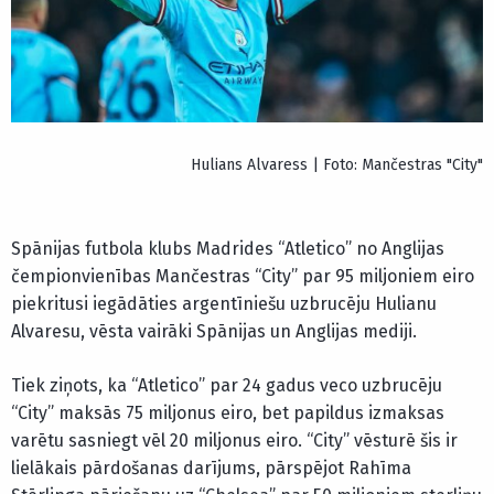
Hulians Alvaress | Foto: Mančestras "City"
Spānijas futbola klubs Madrides “Atletico” no Anglijas
čempionvienības Mančestras “City” par 95 miljoniem eiro
piekritusi iegādāties argentīniešu uzbrucēju Hulianu
Alvaresu, vēsta vairāki Spānijas un Anglijas mediji.
Tiek ziņots, ka “Atletico” par 24 gadus veco uzbrucēju
“City” maksās 75 miljonus eiro, bet papildus izmaksas
varētu sasniegt vēl 20 miljonus eiro. “City” vēsturē šis ir
lielākais pārdošanas darījums, pārspējot Rahīma