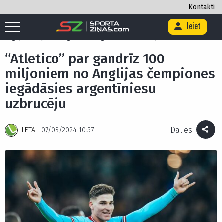
Kontakti
Ieiet
Sākums
/
Futbols
/
Anglija
/
“Atletico” par gandrīz 100 miljoniem no
Anglijas čempiones iegādāsies argentīniesu uzbrucēju
“Atletico” par gandrīz 100
miljoniem no Anglijas čempiones
iegādāsies argentīniesu
uzbrucēju
Dalies
LETA
07/08/2024 10:57