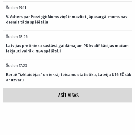
Šodien 19:11
V. Valters par Porziņģi: Mums viņš ir mazliet jāpasargā, mums nav
desmit tādu spēlētāju
Šodien 18:26
Latvijas pretinieku sastāvā gaidāmajam PK kvalifikācijas mačam
iekļauti vairāki NBA spēlētāji
Šodien 17:23
Beruē “izklaidējas” un iekrāj teicamu statistiku, Latvija U16 EČ sāk
ar uzvaru
LASĪT VISAS