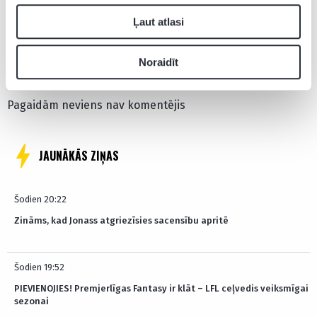
Ļaut atlasi
Pievienot komentāru
Noraidīt
Pagaidām neviens nav komentējis
JAUNĀKĀS ZIŅAS
Šodien 20:22
Zināms, kad Jonass atgriezīsies sacensību apritē
Šodien 19:52
PIEVIENOJIES! Premjerlīgas Fantasy ir klāt – LFL ceļvedis veiksmīgai
sezonai