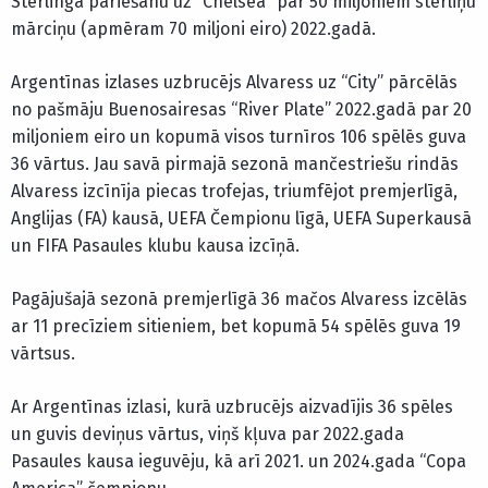
Stērlinga pāriešanu uz “Chelsea” par 50 miljoniem sterliņu
mārciņu (apmēram 70 miljoni eiro) 2022.gadā.
Argentīnas izlases uzbrucējs Alvaress uz “City” pārcēlās
no pašmāju Buenosairesas “River Plate” 2022.gadā par 20
miljoniem eiro un kopumā visos turnīros 106 spēlēs guva
36 vārtus. Jau savā pirmajā sezonā mančestriešu rindās
Alvaress izcīnīja piecas trofejas, triumfējot premjerlīgā,
Anglijas (FA) kausā, UEFA Čempionu līgā, UEFA Superkausā
un FIFA Pasaules klubu kausa izcīņā.
Pagājušajā sezonā premjerlīgā 36 mačos Alvaress izcēlās
ar 11 precīziem sitieniem, bet kopumā 54 spēlēs guva 19
vārtsus.
Ar Argentīnas izlasi, kurā uzbrucējs aizvadījis 36 spēles
un guvis deviņus vārtus, viņš kļuva par 2022.gada
Pasaules kausa ieguvēju, kā arī 2021. un 2024.gada “Copa