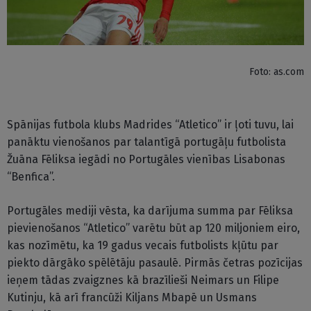
Foto: as.com
Spānijas futbola klubs Madrides “Atletico” ir ļoti tuvu, lai
panāktu vienošanos par talantīgā portugāļu futbolista
Žuāna Fēliksa iegādi no Portugāles vienības Lisabonas
“Benfica”.
Portugāles mediji vēsta, ka darījuma summa par Fēliksa
pievienošanos “Atletico” varētu būt ap 120 miljoniem eiro,
kas nozīmētu, ka 19 gadus vecais futbolists kļūtu par
piekto dārgāko spēlētāju pasaulē. Pirmās četras pozīcijas
ieņem tādas zvaigznes kā brazīlieši Neimars un Filipe
Kutinju, kā arī francūži Kiljans Mbapē un Usmans