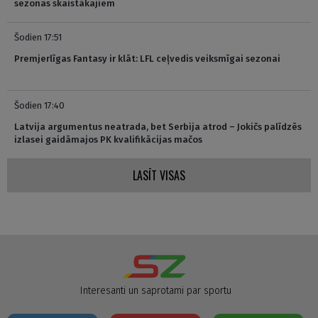
sezonas skaistākajiem
Šodien 17:51
Premjerlīgas Fantasy ir klāt: LFL ceļvedis veiksmīgai sezonai
Šodien 17:40
Latvija argumentus neatrada, bet Serbija atrod – Jokičs palīdzēs
izlasei gaidāmajos PK kvalifikācijas mačos
LASĪT VISAS
Interesanti un saprotami par sportu