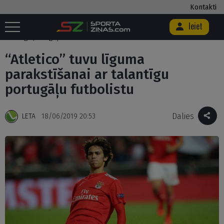
Kontakti
Ieiet
Sākums
/
Futbols
/
Ārzemēs
/
“Atletico” tuvu līguma parakstīšanai ar
talantīgu portugāļu futbolistu
“Atletico” tuvu līguma
parakstīšanai ar talantīgu
portugāļu futbolistu
Dalies
LETA
18/06/2019 20:53