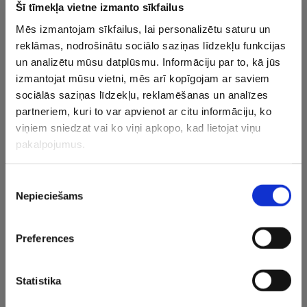
grandiozu piedāvājumu.
Šī tīmekļa vietne izmanto sīkfailus
Mēs izmantojam sīkfailus, lai personalizētu saturu un
Fēlikss aizvadītajā sezonā ar “Benfica” kļuva par
reklāmas, nodrošinātu sociālo saziņas līdzekļu funkcijas
Portugāles čempionu, bet talantīgais uzbrucējs kopumā
un analizētu mūsu datplūsmu. Informāciju par to, kā jūs
43 spēlēs izcēlās ar 20 gūtiem vārtiem, aizvadot savu
izmantojat mūsu vietni, mēs arī kopīgojam ar saviem
labāko sezonu karjerā.
sociālās saziņas līdzekļu, reklamēšanas un analīzes
partneriem, kuri to var apvienot ar citu informāciju, ko
Tāpat Fēlikss šī mēneša sākumā debitēja Portugāles
viņiem sniedzat vai ko viņi apkopo, kad lietojat viņu
nacionālajā izlasē, spēlējot līdzās superzvaigznei
pakalpojumus.
Krištianu Ronaldu Nāciju līgas pusfinālā pret Šveices
izlasi. Portugāļi šajā mačā guva uzvaru un vēlāk arī
Piekrišanas
triumfēja visā turnīrā.
Nepieciešams
izvēle
Savukārt Madrides “Atletico” komanda aizvadītajā sezonā
Preferences
kļuva par Spānijas vicečempioni.
CITAS ZIŅAS NO ŠĪS KATEGORIJAS
Statistika