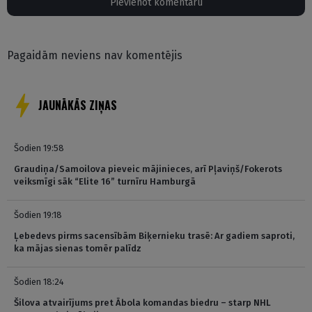
Pievienot komentāru
Pagaidām neviens nav komentējis
JAUNĀKĀS ZIŅAS
Šodien 19:58
Graudiņa/Samoilova pieveic mājinieces, arī Pļaviņš/Fokerots
veiksmīgi sāk “Elite 16” turnīru Hamburgā
Šodien 19:18
Ļebedevs pirms sacensībām Biķernieku trasē: Ar gadiem saproti,
ka mājas sienas tomēr palīdz
Šodien 18:24
Šilova atvairījums pret Ābola komandas biedru – starp NHL