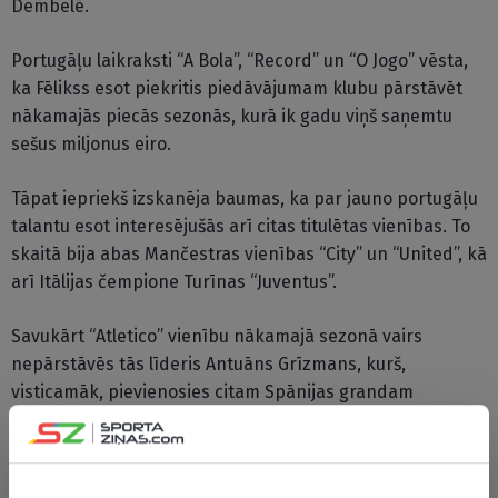
Dembelē.
Portugāļu laikraksti “A Bola”, “Record” un “O Jogo” vēsta,
ka Fēlikss esot piekritis piedāvājumam klubu pārstāvēt
nākamajās piecās sezonās, kurā ik gadu viņš saņemtu
sešus miljonus eiro.
Tāpat iepriekš izskanēja baumas, ka par jauno portugāļu
talantu esot interesējušās arī citas titulētas vienības. To
skaitā bija abas Mančestras vienības “City” un “United”, kā
arī Itālijas čempione Turīnas “Juventus”.
Savukārt “Atletico” vienību nākamajā sezonā vairs
nepārstāvēs tās līderis Antuāns Grīzmans, kurš,
visticamāk, pievienosies citam Spānijas grandam
“Barcelona”. Franču uzbrucēja līguma izpirkuma maksa ir
tieši 120 miljonu eiro vērtībā, kas visdrīzāk kalpoja par
iemeslu, kāpēc “Atletico” jaunajam portugālim izteica tik