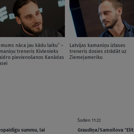
ēmums nāca jau kādu laiku” –
Latvijas kamaniņu izlases
maniņu treneris Kivlenieks
treneris dosies strādāt uz
aidro pievienošanos Kanādas
Ziemeļameriku
asei
Šodien 11:22
espaidīgu summu, lai
Graudiņa/Samoilova “Elit