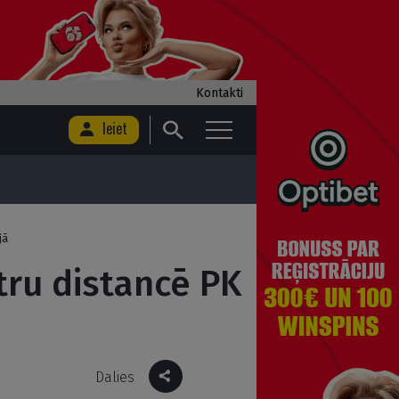
Kontakti
Ieiet
jā
tru distancē PK
Dalies