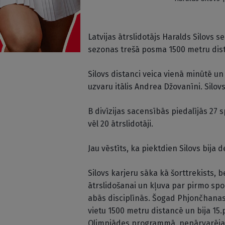
Latvijas ātrslidotājs Haralds Silovs s
sezonas trešā posma 1500 metru dista
Silovs distanci veica vienā minūtē u
uzvaru itālis Andrea Džovanīni. Silo
B divīzijas sacensībās piedalījās 27 sp
vēl 20 ātrslidotāji.
Jau vēstīts, ka piektdien Silovs bija 
Silovs karjeru sāka kā šorttrekists, 
ātrslidošanai un kļuva par pirmo spor
abās disciplīnās. Šogad Phjončhanas 
vietu 1500 metru distancē un bija 15.
Olimpiādes programmā, nepārvarēja 