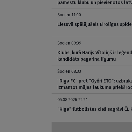
pamestu klubu un pievienotos lat
Šodien 11:00
Lietuvā spēlējušais Eirolīgas spīde
Šodien 09:39
Klubs, kurā Harijs Vītoliņš ir leģen
kandidāts pagarina līgumu
Šodien 08:33
“Riga FC” pret “Győri ETO”: uzbru
izmantot mājas laukuma priekšro
05.08.2026 22:24
“Riga” futbolistes cieš sagrāvi ČL 