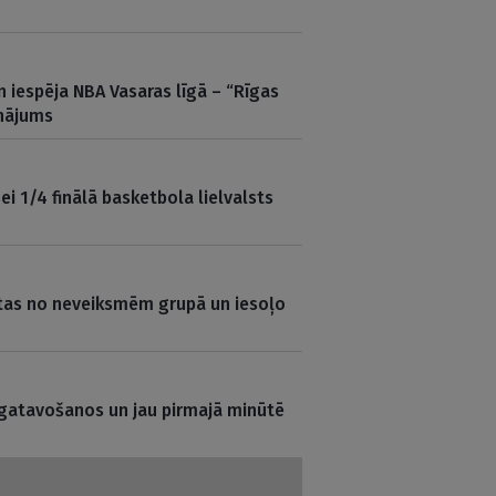
 iespēja NBA Vasaras līgā – “Rīgas
inājums
sei 1/4 finālā basketbola lielvalsts
stas no neveiksmēm grupā un iesoļo
 gatavošanos un jau pirmajā minūtē