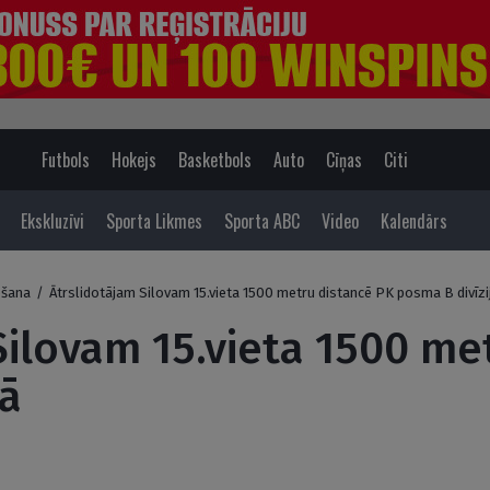
Futbols
Hokejs
Basketbols
Auto
Cīņas
Citi
Ekskluzīvi
Sporta Likmes
Sporta ABC
Video
Kalendārs
ošana
/
Ātrslidotājam Silovam 15.vieta 1500 metru distancē PK posma B divīzi
Silovam 15.vieta 1500 me
jā