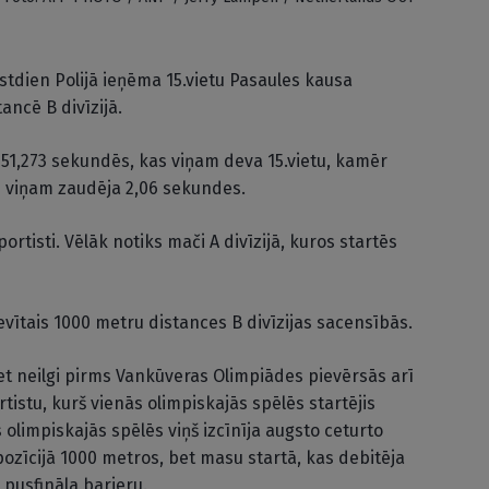
estdien Polijā ieņēma 15.vietu Pasaules kausa
ncē B divīzijā.
n 51,273 sekundēs, kas viņam deva 15.vietu, kamēr
vs viņam zaudēja 2,06 sekundes.
ortisti. Vēlāk notiks mači A divīzijā, kuros startēs
devītais 1000 metru distances B divīzijas sacensībās.
bet neilgi pirms Vankūveras Olimpiādes pievērsās arī
tistu, kurš vienās olimpiskajās spēlēs startējis
olimpiskajās spēlēs viņš izcīnīja augsto ceturto
pozīcijā 1000 metros, bet masu startā, kas debitēja
pusfināla barjeru.