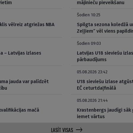
vietim
mājinieču pieveikšanu
Šodien 10:25
klis vēlreiz atgriežas NBA
Spilgta sezona koledžā un
Zeļļiem” vēl viens papild
Šodien 09:03
da – Latvijas izlases
Latvijas U18 sieviešu izla
pārbaudījums
05.08.2026 23:42
kuma jauda var palīdzēt
U18 sieviešu izlase atgū
cību
EČ ceturtdaļfinālā
05.08.2026 21:44
kvalifikācijas mačā
Krastenbergs jaudīgi sāk
iemet vārtus
LASĪT VISAS