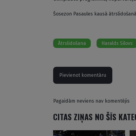
Šosezon Pasaules kausā ātrslidošanā
Ātrslidošana
Haralds Silovs
Pievienot komentāru
Pagaidām neviens nav komentējis
CITAS ZIŅAS NO ŠĪS KAT