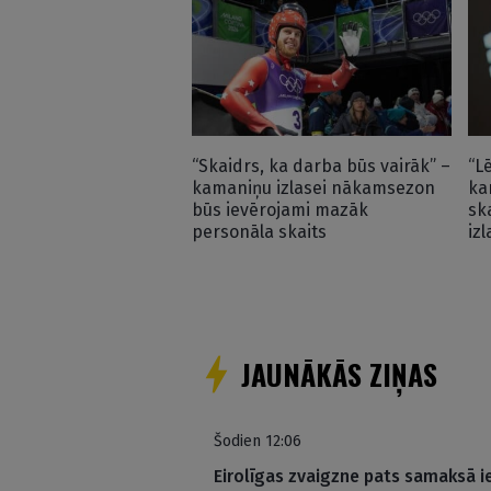
“Skaidrs, ka darba būs vairāk” –
“L
kamaniņu izlasei nākamsezon
ka
būs ievērojami mazāk
sk
personāla skaits
izl
JAUNĀKĀS ZIŅAS
Šodien 12:06
Eirolīgas zvaigzne pats samaksā i