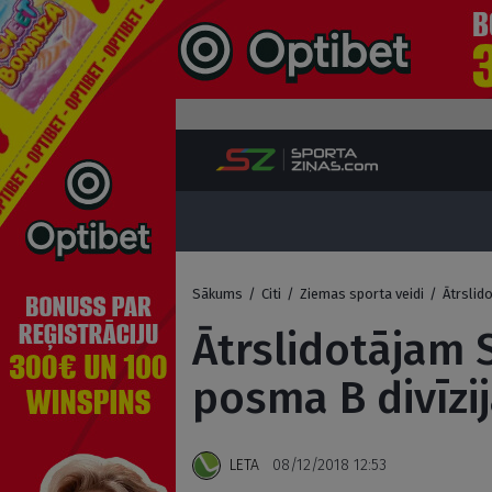
Sākums
/
Citi
/
Ziemas sporta veidi
/
Ātrslid
Ātrslidotājam 
posma B divīzi
LETA
08/12/2018 12:53