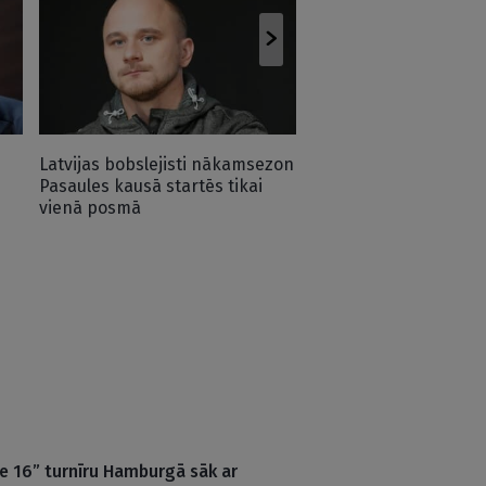
Olimpiskā vicečempio
visticamāk, izlaidīs 
divas sezonas
Latvijas bobslejisti nākamsezon
Pasaules kausā startēs tikai
vienā posmā
e 16” turnīru Hamburgā sāk ar