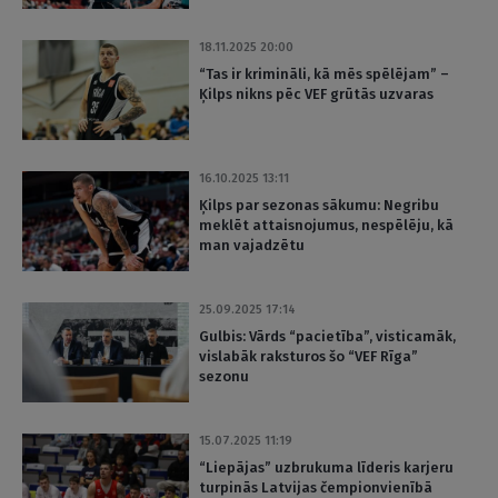
18.11.2025 20:00
“Tas ir krimināli, kā mēs spēlējam” –
Ķilps nikns pēc VEF grūtās uzvaras
16.10.2025 13:11
Ķilps par sezonas sākumu: Negribu
meklēt attaisnojumus, nespēlēju, kā
man vajadzētu
25.09.2025 17:14
Gulbis: Vārds “pacietība”, visticamāk,
vislabāk raksturos šo “VEF Rīga”
sezonu
15.07.2025 11:19
“Liepājas” uzbrukuma līderis karjeru
turpinās Latvijas čempionvienībā