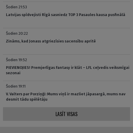
Šodien 21:53
Latvijas spīdvejisti Rīgā sasniedz TOP 3 Pasaules kausa pusfinālā
Šodien 20:22
Zināms, kad Jonass atgriezīsies sacensību apritē
Šodien 19:52
PIEVIENOJIES! Premjerlīgas Fantasy ir klāt – LFL ceļvedis veiksmīgai
sezonai
Šodien 19:11
V. Valters par Porziņģi: Mums viņš ir mazliet jāpasargā, mums nav
desmit tādu spēlētāju
LASĪT VISAS