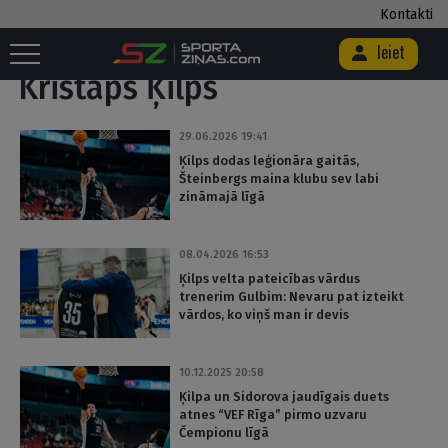
Kontakti
Sākums
/
Birka "Kristaps Ķilps"
Ieiet
Kristaps Ķilps
29.06.2026 19:41
Ķilps dodas leģionāra gaitās,
Šteinbergs maina klubu sev labi
zināmajā līgā
08.04.2026 16:53
Ķilps velta pateicības vārdus
trenerim Gulbim: Nevaru pat izteikt
vārdos, ko viņš man ir devis
10.12.2025 20:58
Ķilpa un Sidorova jaudīgais duets
atnes “VEF Rīga” pirmo uzvaru
Čempionu līgā