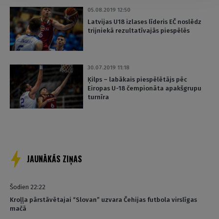
05.08.2019 12:50
Latvijas U18 izlases līderis EČ noslēdz
trijniekā rezultatīvajās piespēlēs
30.07.2019 11:18
Ķilps – labākais piespēlētājs pēc
Eiropas U-18 čempionāta apakšgrupu
turnīra
JAUNĀKĀS ZIŅAS
Šodien 22:22
Kroļļa pārstāvētajai “Slovan” uzvara Čehijas futbola virslīgas
mačā