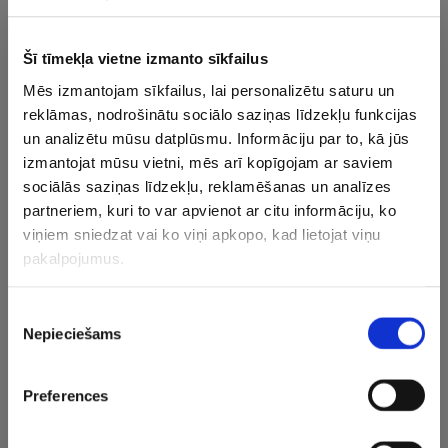
piedāvājumi no Eiropas, arī no “VEF
Rīga”, bet viņš izlēma palikt
Šī tīmekļa vietne izmanto sīkfailus
Mēs izmantojam sīkfailus, lai personalizētu saturu un
28.06.2024 17:20
reklāmas, nodrošinātu sociālo saziņas līdzekļu funkcijas
“Liepājas” uzbrukuma līderis Ķilps
komandā spēlēs arī nākamsezon
un analizētu mūsu datplūsmu. Informāciju par to, kā jūs
izmantojat mūsu vietni, mēs arī kopīgojam ar saviem
sociālās saziņas līdzekļu, reklamēšanas un analīzes
partneriem, kuri to var apvienot ar citu informāciju, ko
15.05.2024 14:56
Par LBL sezonas progresējušāko
viņiem sniedzat vai ko viņi apkopo, kad lietojat viņu
basketbolistu atzīts “Liepājas”
pakalpojumus.
spēlētājs Ķilps
Piekrišanas
22.04.2024 21:06
Nepieciešams
izvēle
Ķilpa dominance palīdz “Liepājai”
uzvarēt trillerī un iekļūt LBL pusfinālā
Preferences
17.01.2024 16:26