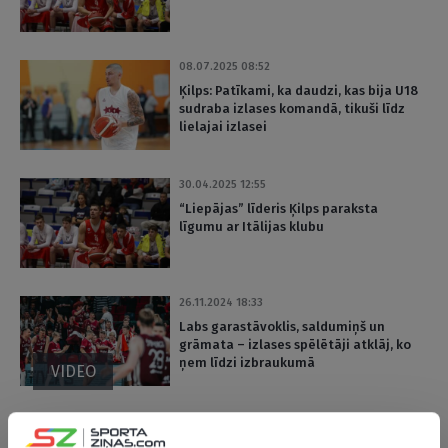
08.07.2025 08:52
Ķilps: Patīkami, ka daudzi, kas bija U18
sudraba izlases komandā, tikuši līdz
lielajai izlasei
30.04.2025 12:55
“Liepājas” līderis Ķilps paraksta
līgumu ar Itālijas klubu
26.11.2024 18:33
Labs garastāvoklis, saldumiņš un
grāmata – izlases spēlētāji atklāj, ko
ņem līdzi izbraukumā
VIDEO
13.09.2024 13:22
Visockis-Rubenis: Ķilpam bija vairāki