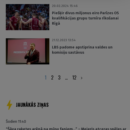
20.02.2024 15:46
Piešķir divus miljonus eiro Parīzes OS
kvalifikācijas grupu turnīra rīkošanai
Rīgā
21.12.2023 13:54
LBS padome apstiprina valdes un
komisiju sastāvus
Posts
1
2
3
…
12
pagination
JAUNĀKĀS ZIŅAS
Šodien 11:40
“Šāva raķetes arēnā pa mūsu faniem…” – Mejeris atceras spēles ar