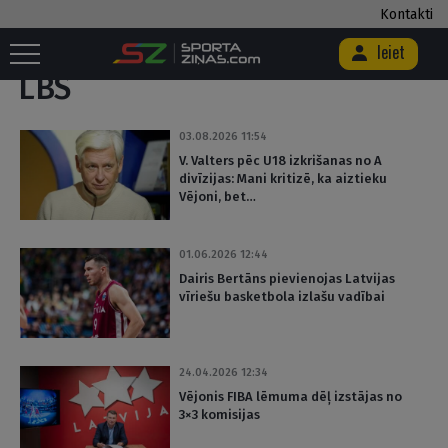
Kontakti
Sākums
/
Birka "LBS"
Ieiet
LBS
03.08.2026 11:54
V. Valters pēc U18 izkrišanas no A
divīzijas: Mani kritizē, ka aiztieku
Vējoni, bet…
01.06.2026 12:44
Dairis Bertāns pievienojas Latvijas
vīriešu basketbola izlašu vadībai
24.04.2026 12:34
Vējonis FIBA lēmuma dēļ izstājas no
3×3 komisijas