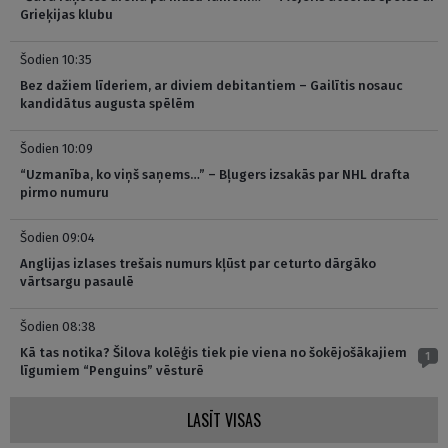
Grieķijas klubu
Šodien 10:35
Bez dažiem līderiem, ar diviem debitantiem – Gailītis nosauc
kandidātus augusta spēlēm
Šodien 10:09
“Uzmanība, ko viņš saņems…” – Bļugers izsakās par NHL drafta
pirmo numuru
Šodien 09:04
Anglijas izlases trešais numurs kļūst par ceturto dārgāko
vārtsargu pasaulē
Šodien 08:38
Kā tas notika? Šilova kolēģis tiek pie viena no šokējošākajiem
1
līgumiem “Penguins” vēsturē
LASĪT VISAS