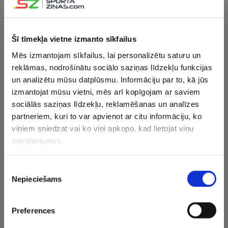
atbalstījis Latvijas basketbolu
Šī tīmekļa vietne izmanto sīkfailus
17.02.2025 11:35
Mēs izmantojam sīkfailus, lai personalizētu saturu un
Jaunups: Ja ir labas idejas jāsabojā,
reklāmas, nodrošinātu sociālo saziņas līdzekļu funkcijas
tad zvaniet LBS komandai
un analizētu mūsu datplūsmu. Informāciju par to, kā jūs
izmantojat mūsu vietni, mēs arī kopīgojam ar saviem
sociālās saziņas līdzekļu, reklamēšanas un analīzes
13.02.2025 18:34
partneriem, kuri to var apvienot ar citu informāciju, ko
Cipruss skaidrojis Janičenoka
incidentu un situāciju ar negadījumā
viņiem sniedzat vai ko viņi apkopo, kad lietojat viņu
iesaistīto auto
pakalpojumus.
12.02.2025 16:04
Piekrišanas
Nepieciešams
LBS veic izmaiņas “Eurobasket 2025”
izvēle
vadībā
Preferences
29.12.2024 19:26