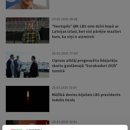
29.05.2025 18:38
“Ventspils” ĢM: LBS svin dzīvi kopā ar
Latvijas izlasi, bet visi pārējie mazliet
kurn, ka viņi ir aizmirsti
26.03.2025 17:09
Cipruss atklāj prognozēto līdzjutēju
skaitu gaidāmajā “Eurobasket 2025”
turnīrā
25.02.2025 12:01
Mūžībā devies bijušais LBS prezidents
Indulis Ozols
20.02.2025 12:54
Lauva atklāj kopējo summu, ar kādu