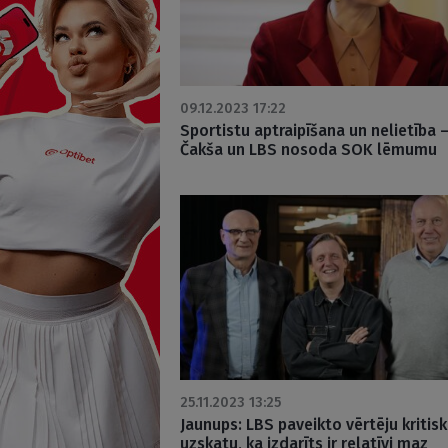
09.12.2023 17:22
Sportistu aptraipīšana un nelietība 
Čakša un LBS nosoda SOK lēmumu
25.11.2023 13:25
Jaunups: LBS paveikto vērtēju kritiski
uzskatu, ka izdarīts ir relatīvi maz