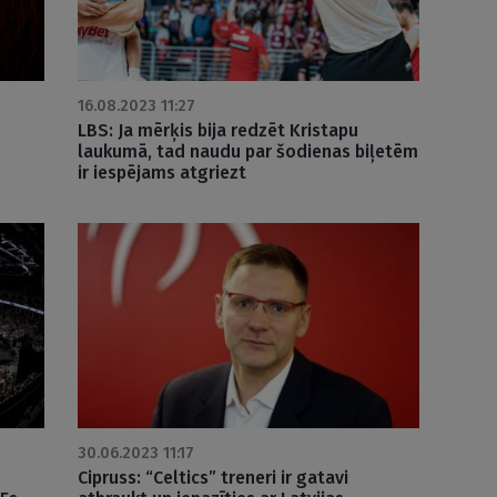
16.08.2023 11:27
LBS: Ja mērķis bija redzēt Kristapu
laukumā, tad naudu par šodienas biļetēm
ir iespējams atgriezt
30.06.2023 11:17
Cipruss: “Celtics” treneri ir gatavi