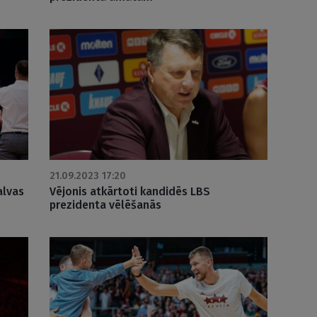
21.09.2023 17:20
alvas
Vējonis atkārtoti kandidēs LBS
prezidenta vēlēšanās