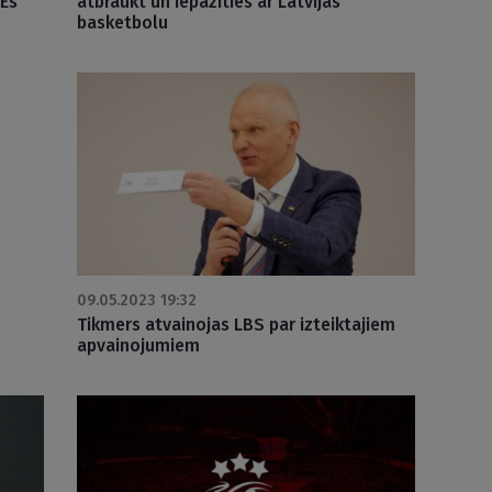
’Es
atbraukt un iepazīties ar Latvijas
basketbolu
09.05.2023 19:32
Tikmers atvainojas LBS par izteiktajiem
apvainojumiem