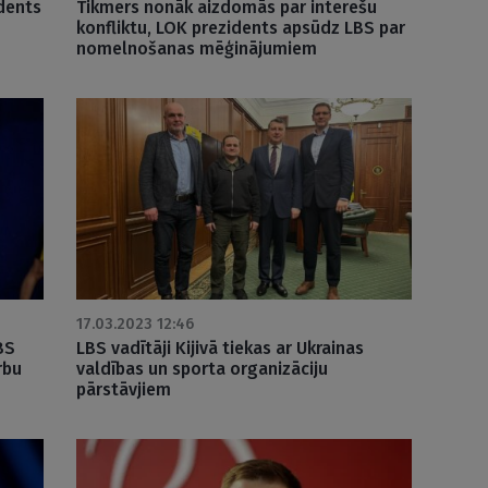
dents
Tikmers nonāk aizdomās par interešu
konfliktu, LOK prezidents apsūdz LBS par
nomelnošanas mēģinājumiem
17.03.2023 12:46
BS
LBS vadītāji Kijivā tiekas ar Ukrainas
rbu
valdības un sporta organizāciju
pārstāvjiem