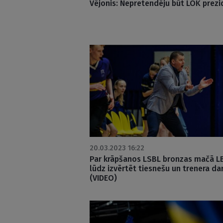
Vējonis: Nepretendēju būt LOK prezi
20.03.2023 16:22
Par krāpšanos LSBL bronzas mačā L
lūdz izvērtēt tiesnešu un trenera da
(VIDEO)