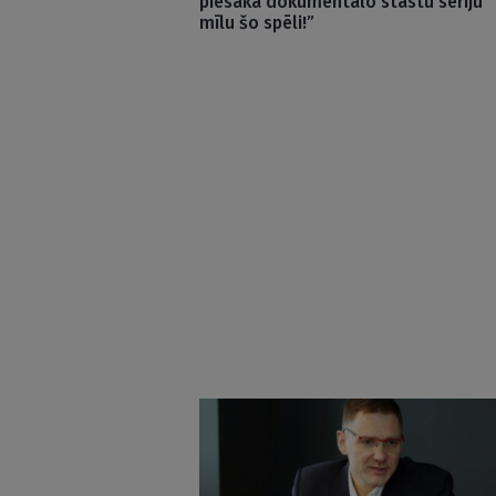
piesaka dokumentālo stāstu sēriju ‘
mīlu šo spēli!”