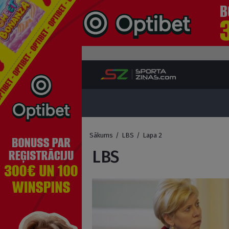
Sākums
/
LBS
/
Lapa 2
LBS