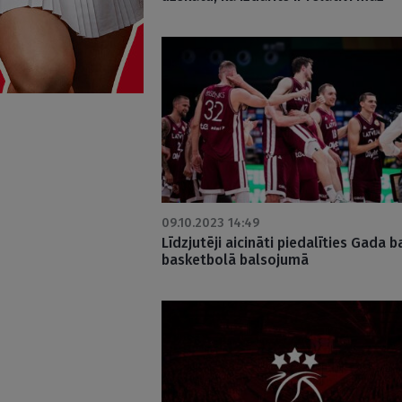
09.10.2023 14:49
Līdzjutēji aicināti piedalīties Gada b
basketbolā balsojumā