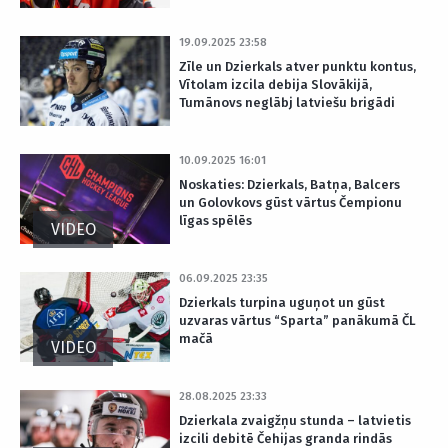
19.09.2025 23:58
Zīle un Dzierkals atver punktu kontus,
Vītolam izcila debija Slovākijā,
Tumānovs neglābj latviešu brigādi
10.09.2025 16:01
Noskaties: Dzierkals, Batņa, Balcers
un Golovkovs gūst vārtus Čempionu
līgas spēlēs
VIDEO
06.09.2025 23:35
Dzierkals turpina uguņot un gūst
uzvaras vārtus “Sparta” panākumā ČL
mačā
VIDEO
28.08.2025 23:33
Dzierkala zvaigžņu stunda – latvietis
izcili debitē Čehijas granda rindās