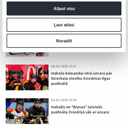
Indrašis kopā ar “Brynas” pārliecinoši
Atļaut visu
apspēlē AIK un nosūta Dzierkalu uz
izlasi
Ļaut atlasi
10.04.2025 23:18
Balcers iedzen vienu no naglām
Noraidīt
pretinieku “zārkā” un iekļūst Šveices
finālā
06.04.2025 21:21
Indraša komandai otrā uzvara pār
Dzierkala vienību Zviedrijas līgas
pusfinālā
04.04.2025 22:29
Indrašis un “Brynas” latviešu
pusfinālu Zviedrijā sāk ar uzvaru