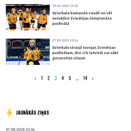
29.03.2025 23:20
Dzierkala komanda zaudē un vēl
neiekļūst Zviedrijas čempionāta
pusfinālā
27.03.2025 23:24
Dzierkals strauji tuvojas Zviedrijas
pusfinālam, divi citi latvieši var sākt
gatavoties izlasei
Posts
1
2
3
4
5
…
14
pagination
JAUNĀKĀS ZIŅAS
07.08.2026 23:34