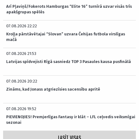
Arī Pļaviņš/Fokerots Hamburgas “Elite 16” turnīrā uzvar visās trīs
apakšgrupas spēlēs
07.08.2026 22:22
Kroļļa pārstāvētajai “Slovan” uzvara Čehijas futbola virslīgas
mačā
07.08.2026 21:53
Latvijas spīdvejisti Rīgā sasniedz TOP 3 Pasaules kausa pusfinālā
07.08.2026 20:22
Zināms, kad Jonass atgriezīsies sacensību apritē
07.08.2026 19:52
PIEVIENOJIES! Premjerlīgas Fantasy ir klāt – LFL ceļvedis veiksmīgai
sezonai
LASĪT VISAS