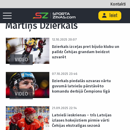
Kontakti
Sākums
/
Mārtiņš Dzierkals
/
Lapa 3
Ieiet
Mārtiņš Dzierkals
12.10.2025 20:07
Dzierkals izceļas pret bijušo klubu un
palīdz Čehijas grandam beidzot
uzvarēt
VIDEO
07.10.2025 23:46
Dzierkals piedalās uzvaras vārtu
guvumā latviešu pārstāvēto
komandu derbijā Čempionu līgā
VIDEO
21.09.2025 22:14
Latvieši ieskrienas – trīs Latvijas
izlases hokejistiem pirmie vārti
Čehijas ekstralīgas sezonā