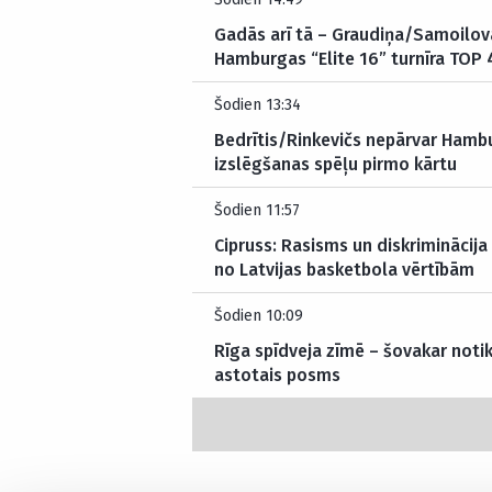
Gadās arī tā – Graudiņa/Samoilov
Hamburgas “Elite 16” turnīra TOP 
Šodien 13:34
Bedrītis/Rinkevičs nepārvar Hambu
izslēgšanas spēļu pirmo kārtu
Šodien 11:57
Cipruss: Rasisms un diskriminācija 
no Latvijas basketbola vērtībām
Šodien 10:09
Rīga spīdveja zīmē – šovakar noti
astotais posms