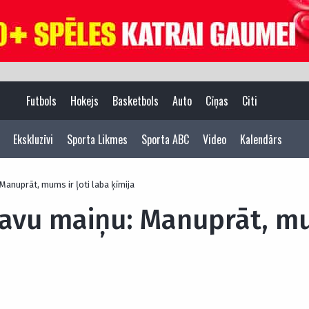
Futbols
Hokejs
Basketbols
Auto
Cīņas
Citi
Ekskluzīvi
Sporta Likmes
Sporta ABC
Video
Kalendārs
Manuprāt, mums ir ļoti laba ķīmija
savu maiņu: Manuprāt, mu