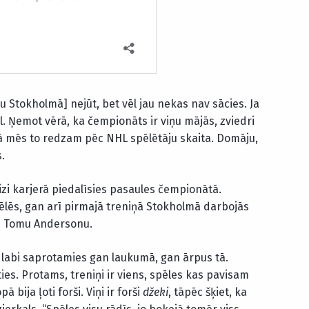
Stokholmā] nejūt, bet vēl jau nekas nav sācies. Ja
īl. Ņemot vērā, ka čempionāts ir viņu mājās, zviedri
 kā mēs to redzam pēc NHL spēlētāju skaita. Domāju,
.
zi karjerā piedalīsies pasaules čempionātā.
lēs, gan arī pirmajā treniņā Stokholmā darbojās
n Tomu Andersonu.
– labi saprotamies gan laukumā, gan ārpus tā.
s. Protams, treniņi ir viens, spēles kas pavisam
bija ļoti forši. Viņi ir forši
džeki
, tāpēc šķiet, ka