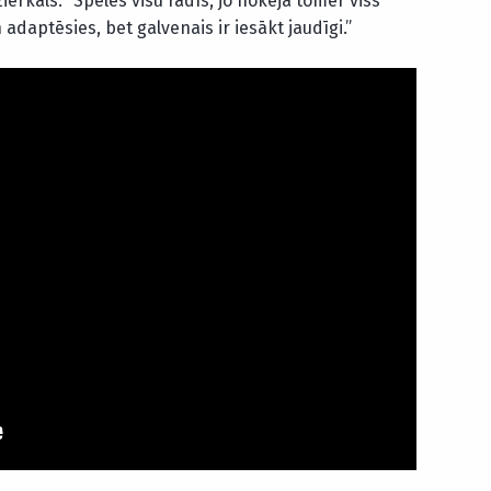
ierkals. “Spēles visu rādīs, jo hokejā tomēr viss
adaptēsies, bet galvenais ir iesākt jaudīgi.”