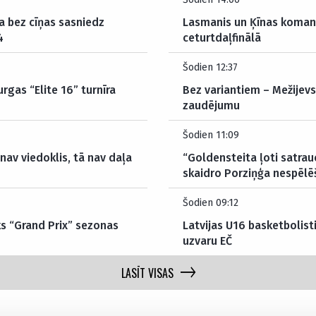
a bez cīņas sasniedz
Lasmanis un Ķīnas komand
4
ceturtdaļfinālā
Šodien 12:37
rgas “Elite 16” turnīra
Bez variantiem – Mežijevs
zaudējumu
Šodien 11:09
nav viedoklis, tā nav daļa
“Goldensteita ļoti satrau
skaidro Porziņģa nespēlē
Šodien 09:12
ks “Grand Prix” sezonas
Latvijas U16 basketbolisti
uzvaru EČ
LASĪT VISAS