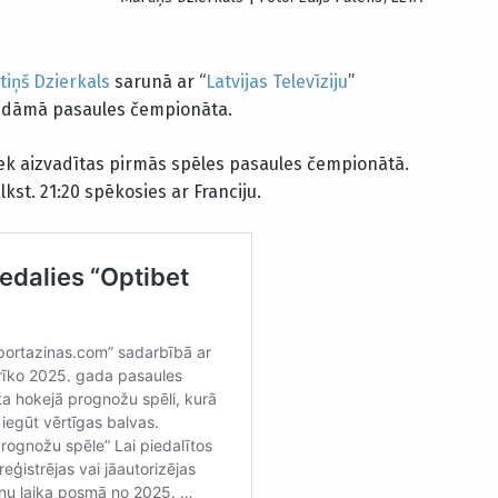
tiņš Dzierkals
sarunā ar “
Latvijas Televīziju
”
aidāmā pasaules čempionāta.
ek aizvadītas pirmās spēles pasaules čempionātā.
plkst. 21:20 spēkosies ar Franciju.