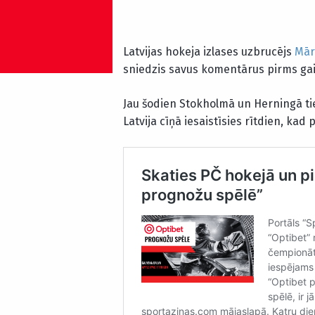
Latvijas hokeja izlases uzbrucējs
Mār
sniedzis savus komentārus pirms g
Jau šodien Stokholmā un Herningā ti
Latvija cīņā iesaistīsies rītdien, kad 