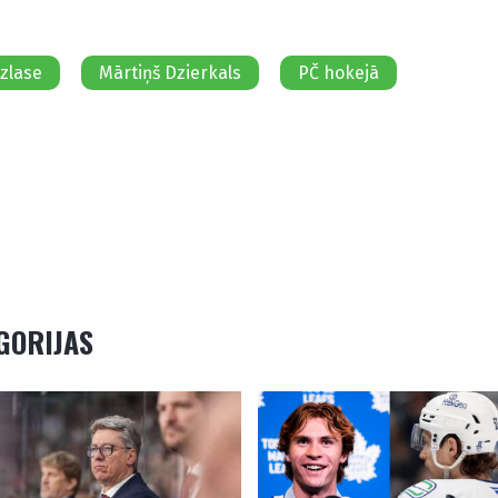
izlase
Mārtiņš Dzierkals
PČ hokejā
EGORIJAS