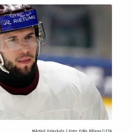
Mārtiņš Dzierkals | Foto: Edijs Pālens/LETA