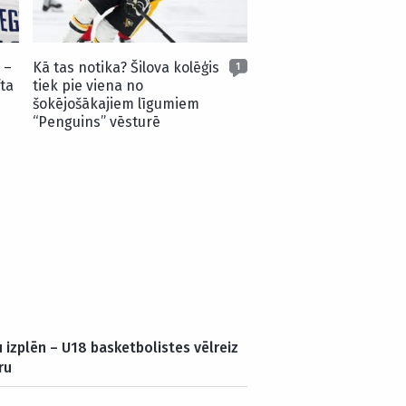
 –
Kā tas notika? Šilova kolēģis
1
ta
tiek pie viena no
šokējošākajiem līgumiem
“Penguins” vēsturē
 izplēn – U18 basketbolistes vēlreiz
ru