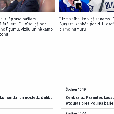
as ir jāprasa pašiem
“Uzmanība, ko viņš saņems…”
ēlētājiem…” – Vītoliņš par
Bļugers izsakās par NHL draf
uno līgumu, vīziju un nākamo
pirmo numuru
zonu
Šodien 16:19
 komandai un noslēdz dalību
Cerības uz Pasaules kausu
atduras pret Polijas barje
Šodien 14:06