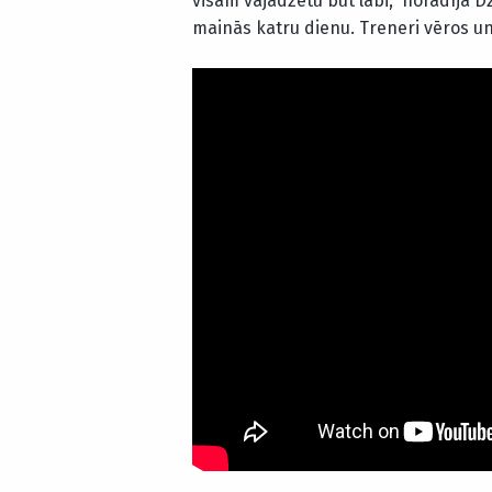
visam vajadzētu būt labi,” norādīja Dz
mainās katru dienu. Treneri vēros un 