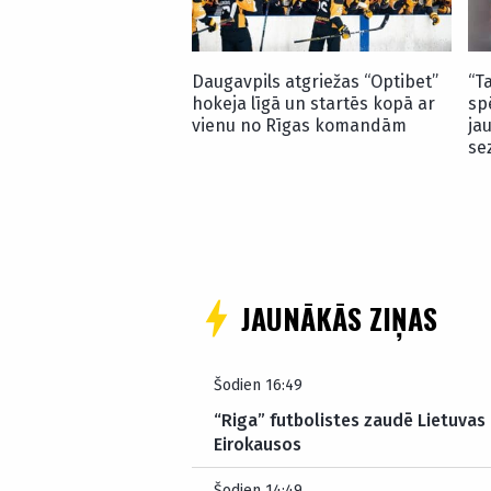
Daugavpils atgriežas “Optibet”
“T
hokeja līgā un startēs kopā ar
sp
vienu no Rīgas komandām
ja
se
JAUNĀKĀS ZIŅAS
Šodien 16:49
“Riga” futbolistes zaudē Lietuvas
Eirokausos
Šodien 14:49