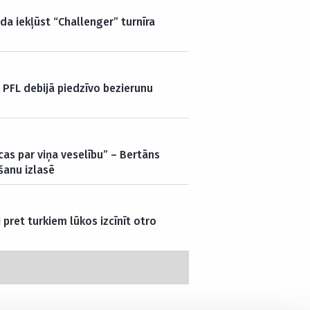
a iekļūst “Challenger” turnīra
 PFL debijā piedzīvo bezierunu
cas par viņa veselību” – Bertāns
šanu izlasē
 pret turkiem lūkos izcīnīt otro