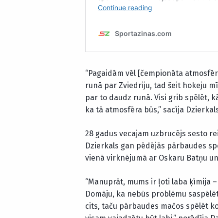
“Pagaidām vēl [čempionāta atmosfēru 
runā par Zviedriju, tad šeit hokeju m
par to daudz runā. Visi grib spēlēt,
ka tā atmosfēra būs,” sacīja Dzierkals
28 gadus vecajam uzbrucējs sesto rei
Dzierkals gan pēdējās pārbaudes spē
vienā virknējumā ar Oskaru Batņu u
“Manuprāt, mums ir ļoti laba ķīmija 
Domāju, ka nebūs problēmu saspēlētie
cits, taču pārbaudes mačos spēlēt kopā 