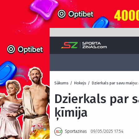
Sākums
/
Hokejs
/
Dzierkals par savu maiņu: 
Dzierkals par 
ķīmija
Sportazinas
09/05/2025 17:54