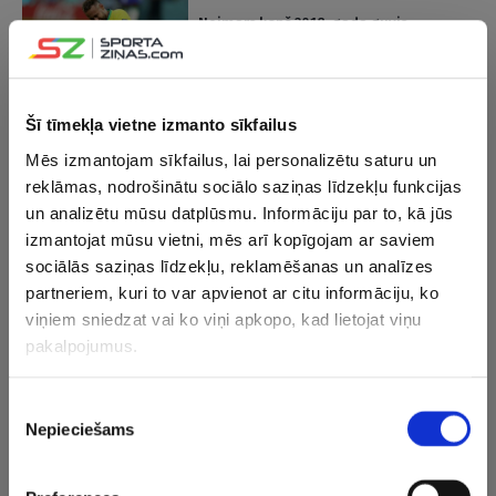
Neimars kopš 2018. gada guvis
deviņus savainojumus
Šī tīmekļa vietne izmanto sīkfailus
19.10.2023 10:40
Piepildās ļaunākais – Neimaram
Mēs izmantojam sīkfailus, lai personalizētu saturu un
konstatētas divas smagas ceļgala
reklāmas, nodrošinātu sociālo saziņas līdzekļu funkcijas
traumas
un analizētu mūsu datplūsmu. Informāciju par to, kā jūs
izmantojat mūsu vietni, mēs arī kopīgojam ar saviem
18.10.2023 15:47
sociālās saziņas līdzekļu, reklamēšanas un analīzes
Mesi divi vārti Argentīnas uzvarā PK
partneriem, kuri to var apvienot ar citu informāciju, ko
kvalifikācija, Neimars gūst traumu
viņiem sniedzat vai ko viņi apkopo, kad lietojat viņu
pakalpojumus.
09.09.2023 15:01
Piekrišanas
Neimars Brazīlijas izlases rindās PK
Nepieciešams
izvēle
kvalifikācijā labo Pelē rekordu