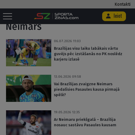
Kontakti
Sākums
/
Birka "Neimars"
Ieiet
Neimars
06.07.2026 11:03
Brazīlijas visu laiku labākais vārtu
guvējs pēc izstāšanās no PK noslēdz
karjeru izlasē
13.06.2026 09:58
Vai Brazīlijas zvaigzne Neimars
piedalīsies Pasaules kausa pirmajā
spēlē?
19.05.2026 12:35
Ar Neimaru priekšgalā – Brazīlija
nosauc sastāvu Pasaules kausam