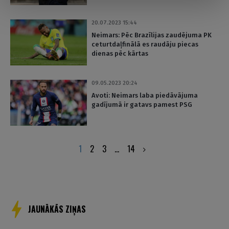
20.07.2023 15:44
Neimars: Pēc Brazīlijas zaudējuma PK
ceturtdaļfinālā es raudāju piecas
dienas pēc kārtas
09.05.2023 20:24
Avoti: Neimars laba piedāvājuma
gadījumā ir gatavs pamest PSG
Posts
1
2
3
…
14
pagination
JAUNĀKĀS ZIŅAS