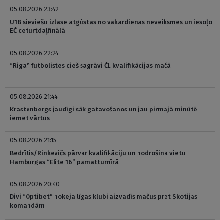
05.08.2026 23:42
U18 sieviešu izlase atgūstas no vakardienas neveiksmes un iesoļo
EČ ceturtdaļfinālā
05.08.2026 22:24
“Riga” futbolistes cieš sagrāvi ČL kvalifikācijas mačā
05.08.2026 21:44
Krastenbergs jaudīgi sāk gatavošanos un jau pirmajā minūtē
iemet vārtus
05.08.2026 21:15
Bedrītis/Rinkevičs pārvar kvalifikāciju un nodrošina vietu
Hamburgas “Elite 16” pamatturnīrā
05.08.2026 20:40
Divi “Optibet” hokeja līgas klubi aizvadīs mačus pret Skotijas
komandām