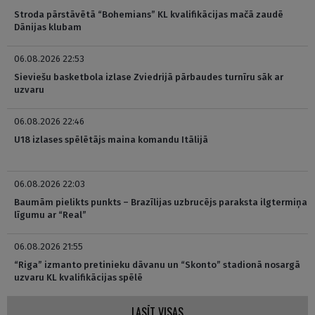
Stroda pārstāvētā “Bohemians” KL kvalifikācijas mačā zaudē
Dānijas klubam
06.08.2026 22:53
Sieviešu basketbola izlase Zviedrijā pārbaudes turnīru sāk ar
uzvaru
06.08.2026 22:46
U18 izlases spēlētājs maina komandu Itālijā
06.08.2026 22:03
Baumām pielikts punkts – Brazīlijas uzbrucējs paraksta ilgtermiņa
līgumu ar “Real”
06.08.2026 21:55
“Riga” izmanto pretinieku dāvanu un “Skonto” stadionā nosargā
uzvaru KL kvalifikācijas spēlē
LASĪT VISAS