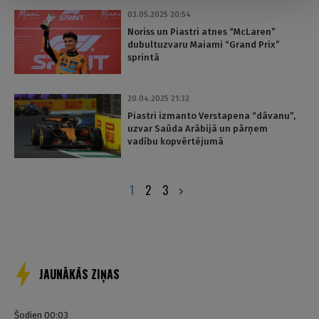
03.05.2025 20:54
Noriss un Piastri atnes “McLaren”
dubultuzvaru Maiami “Grand Prix”
sprintā
20.04.2025 21:32
Piastri izmanto Verstapena “dāvanu”,
uzvar Saūda Arābijā un pārņem
vadību kopvērtējumā
Posts
1
2
3
pagination
JAUNĀKĀS ZIŅAS
Šodien 00:03