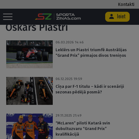
Kontakti
Sākums
/
Birka "Oskars Piastri"
Ieiet
Oskars Piastri
06.03.2026 14:46
Leklērs un Piastri triumfē Austrālijas
“Grand Prix” pirmajos divos treniņos
06.12.2025 19:59
Cīņa par F-1 titulu – kādi ir scenāriji
sezonas pēdējā posmā?
29.11.2025 21:49
“McLaren” piloti Katarā svin
dubultuzvaru “Grand Prix”
kvalifikācijā