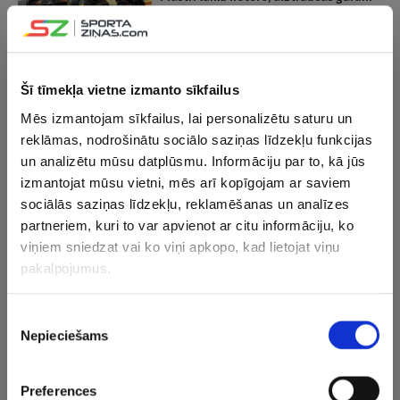
Norisam un triumfē Beļģijas “Grand
Prix”
25.07.2025 19:29
Šī tīmekļa vietne izmanto sīkfailus
No izbīļa līdz izcilam aplim – Piastri
Mēs izmantojam sīkfailus, lai personalizētu saturu un
uzvar sprinta kvalifikācijā Beļģijā
reklāmas, nodrošinātu sociālo saziņas līdzekļu funkcijas
un analizētu mūsu datplūsmu. Informāciju par to, kā jūs
izmantojat mūsu vietni, mēs arī kopīgojam ar saviem
29.06.2025 18:06
sociālās saziņas līdzekļu, reklamēšanas un analīzes
“McLaren” dominē Austrijā, Noriss
sīvā cīņā pārspēj Piastri
partneriem, kuri to var apvienot ar citu informāciju, ko
viņiem sniedzat vai ko viņi apkopo, kad lietojat viņu
pakalpojumus.
01.06.2025 18:34
“McLaren” droši izcīna dubultuzvaru
Piekrišanas
Spānijā, Verstapens saņem sodu un
Nepieciešams
izvēle
atkrīt uz 10. vietu
Preferences
31.05.2025 19:36