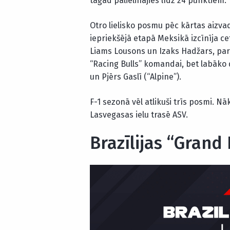
tagad palielinājies līdz 24 punktiem.
Otro lielisko posmu pēc kārtas aizva
iepriekšējā etapā Meksikā izcīnīja cet
Liams Lousons un Izaks Hadžars, par
“Racing Bulls” komandai, bet labāko
un Pjērs Gaslī (“Alpine”).
F-1 sezonā vēl atlikuši trīs posmi. 
Lasvegasas ielu trasē ASV.
Brazīlijas “Grand 