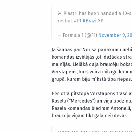
🚨 Piastri has been handed a 10-se
restart
#F1
#BrazilGP
— Formula 1 (@F1)
November 9, 2
Ja šaubas par Norisa panākumu nebij
komandas izvēlējās ļoti dažādas strat
mainījās. Lielākā daļa braucēju boksos
Verstapens, kurš veica milzīgu kāpumu
grupā, kuram bija mīkstā tipa riepas.
Pēc otrā pitstopa Verstapens trasē a
Raselu (“Mercedes”) un viņu apdzina. 
Rasela komandas biedram Antonelli,
braucēju viņam tikt galā neizdevās.