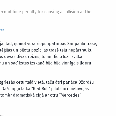
cond time penalty for causing a collision at the
025
a, tad, ņemot vērā riepu īpatnības Sanpaulu trasē,
ēģijas un pilotu pozīcijas trasē teju nepārtraukti
 devās divas reizes, tomēr lielo lozi izvilka
 un sacīkstes izskaņā bija bija vienīgais līderu
tgriezās ceturtajā vietā, taču ātri panāca Džordžu
Dažu apļu laikā “Red Bull” pilots arī pietuvojās
 tomēr dramatiskā cīņā ar otru “Mercedes”