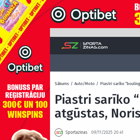
Sākums
/
Auto/Moto
/
Piastri sarīko “bouli
Piastri sarīko 
atgūstas, Nori
Sportazinas
09/11/2025 20:41