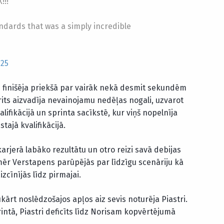
!!!
andards that was a simply incredible
025
 finišēja priekšā par vairāk nekā desmit sekundēm
rits aizvadīja nevainojamu nedēļas nogali, uzvarot
lifikācijā un sprinta sacīkstē, kur viņš nopelnīja
tajā kvalifikācijā.
arjerā labāko rezultātu un otro reizi savā debijas
ēr Verstapens parūpējās par līdzīgu scenāriju kā
izcīnījās līdz pirmajai.
ukārt noslēdzošajos apļos aiz sevis noturēja Piastri.
intā, Piastri deficīts līdz Norisam kopvērtējumā