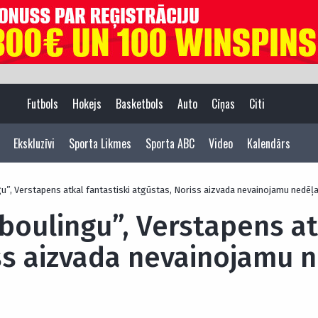
Futbols
Hokejs
Basketbols
Auto
Cīņas
Citi
Ekskluzīvi
Sporta Likmes
Sporta ABC
Video
Kalendārs
ngu”, Verstapens atkal fantastiski atgūstas, Noriss aizvada nevainojamu nedēļ
“boulingu”, Verstapens at
ss aizvada nevainojamu n