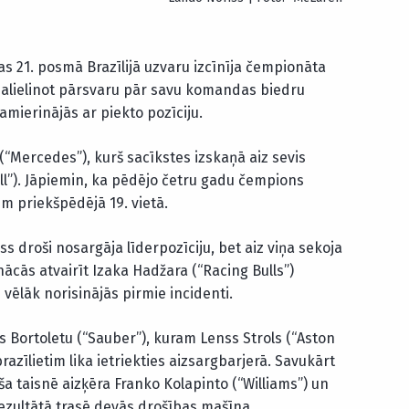
as 21. posmā Brazīlijā uzvaru izcīnīja čempionāta
palielinot pārsvaru pār savu komandas biedru
amierinājās ar piekto pozīciju.
 (“Mercedes”), kurš sacīkstes izskaņā aiz sevis
l”). Jāpiemin, ka pēdējo četru gadu čempions
 priekšpēdējā 19. vietā.
ss droši nosargāja līderpozīciju, bet aiz viņa sekoja
nācās atvairīt Izaka Hadžara (“Racing Bulls”)
ēlāk norisinājās pirmie incidenti.
s Bortoletu (“Sauber”), kuram Lenss Strols (“Aston
razīlietim lika ietriekties aizsargbarjerā. Savukārt
iša taisnē aizķēra Franko Kolapinto (“Williams”) un
rezultātā trasē devās drošības mašīna.