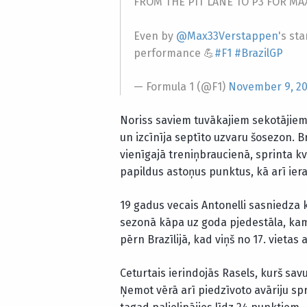
FROM THE PIT LANE TO P3 FOR MAX
Even by
@Max33Verstappen
's st
performance 💪
#F1
#BrazilGP
— Formula 1 (@F1)
November 9, 2
Noriss saviem tuvākajiem sekotājiem
un izcīnīja septīto uzvaru šosezon. B
vienīgajā treniņbraucienā, sprinta kva
papildus astoņus punktus, kā arī ieras
19 gadus vecais Antonelli sasniedza k
sezonā kāpa uz goda pjedestāla, kam
pērn Brazīlijā, kad viņš no 17. vietas a
Ceturtais ierindojās Rasels, kurš sav
Ņemot vērā arī piedzīvoto avāriju spr