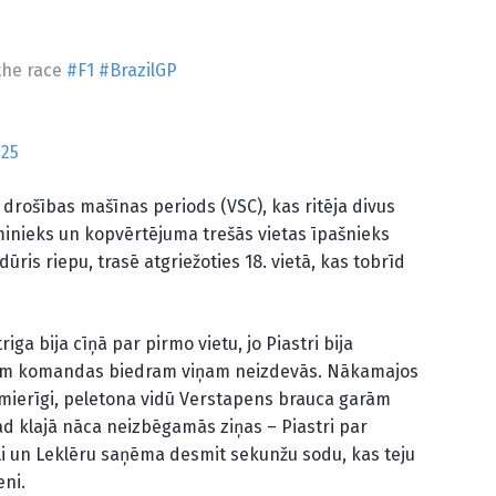
the race
#F1
#BrazilGP
025
s drošības mašīnas periods (VSC), kas ritēja divus
sminieks un kopvērtējuma trešās vietas īpašnieks
ris riepu, trasē atgriežoties 18. vietā, kas tobrīd
ga bija cīņā par pirmo vietu, jo Piastri bija
arām komandas biedram viņam neizdevās. Nākamajos
a mierīgi, peletona vidū Verstapens brauca garām
d klajā nāca neizbēgamās ziņas – Piastri par
li un Leklēru saņēma desmit sekunžu sodu, kas teju
eni.