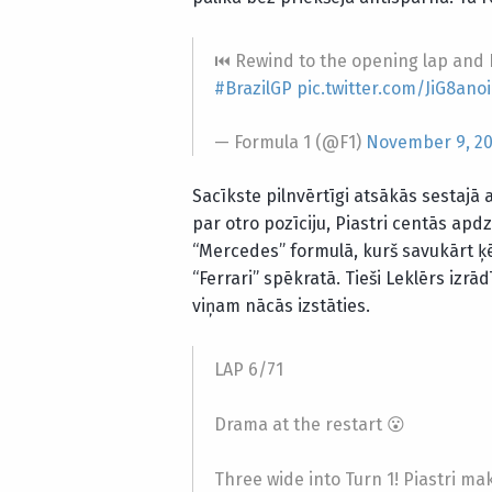
⏮️ Rewind to the opening lap and 
#BrazilGP
pic.twitter.com/JiG8ano
— Formula 1 (@F1)
November 9, 2
Sacīkste pilnvērtīgi atsākās sestajā a
par otro pozīciju, Piastri centās apdz
“Mercedes” formulā, kurš savukārt ķēd
“Ferrari” spēkratā. Tieši Leklērs izrā
viņam nācās izstāties.
LAP 6/71
Drama at the restart 😮
Three wide into Turn 1! Piastri ma