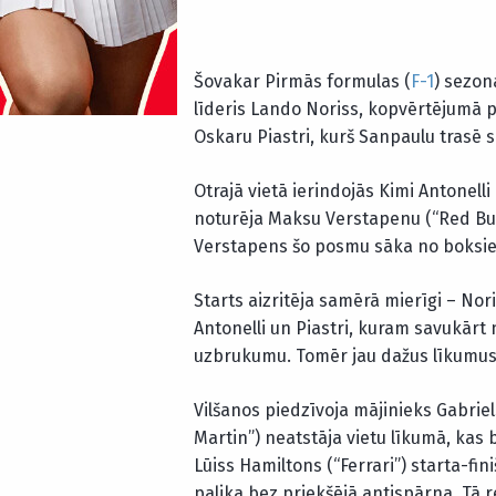
Šovakar Pirmās formulas (
F-1
) sezon
līderis Lando Noriss, kopvērtējumā 
Oskaru Piastri, kurš Sanpaulu trasē s
Otrajā vietā ierindojās Kimi Antonelli
noturēja Maksu Verstapenu (“Red Bul
Verstapens šo posmu sāka no boksiem
Starts aizritēja samērā mierīgi – Nori
Antonelli un Piastri, kuram savukārt 
uzbrukumu. Tomēr jau dažus līkumus v
Vilšanos piedzīvoja mājinieks Gabriel
Martin”) neatstāja vietu līkumā, kas b
Lūiss Hamiltons (“Ferrari”) starta-fin
palika bez priekšējā antispārna. Tā 