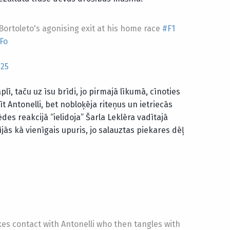
Bortoleto's agonising exit at his home race
#F1
iFo
025
plī, taču uz īsu brīdi, jo pirmajā līkumā, cīnoties
īt Antonelli, bet nobloķēja riteņus un ietriecās
es reakcijā “ielidoja” Šarla Leklēra vadītajā
dījās kā vienīgais upuris, jo salauztas piekares dēļ
kes contact with Antonelli who then tangles with