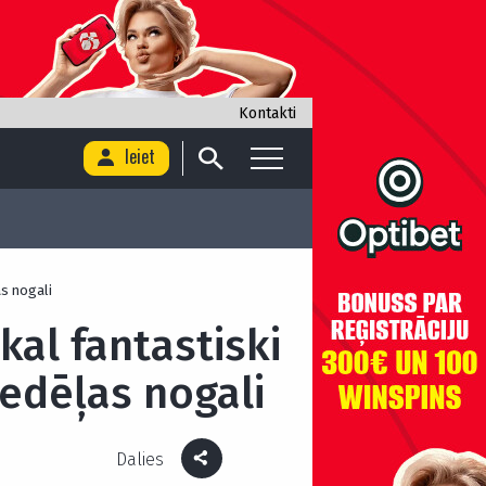
Kontakti
Ieiet
as nogali
kal fantastiski
edēļas nogali
Dalies