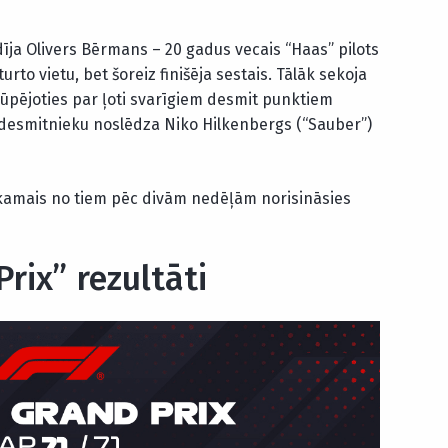
dīja Olivers Bērmans – 20 gadus vecais “Haas” pilots
urto vietu, bet šoreiz finišēja sestais. Tālāk sekoja
ūpējoties par ļoti svarīgiem desmit punktiem
 desmitnieku noslēdza Niko Hilkenbergs (“Sauber”)
Nākamais no tiem pēc divām nedēļām norisināsies
Prix” rezultāti