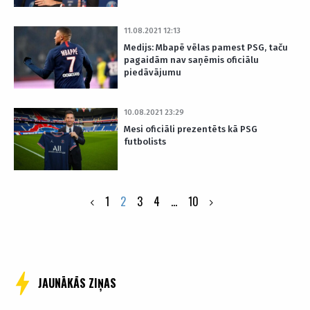
11.08.2021 12:13
Medijs: Mbapē vēlas pamest PSG, taču
pagaidām nav saņēmis oficiālu
piedāvājumu
10.08.2021 23:29
Mesi oficiāli prezentēts kā PSG
futbolists
Posts
1
2
3
4
…
10
pagination
JAUNĀKĀS ZIŅAS