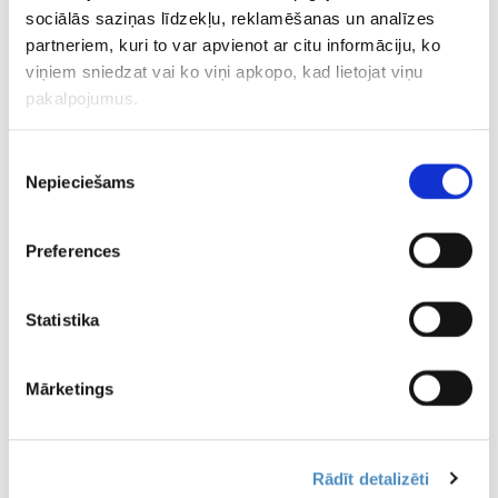
sociālās saziņas līdzekļu, reklamēšanas un analīzes
PSG direktors apstiprina, ka Mbapē
vēlas pamest komandu
partneriem, kuri to var apvienot ar citu informāciju, ko
viņiem sniedzat vai ko viņi apkopo, kad lietojat viņu
pakalpojumus.
23.08.2021 17:58
Ikardi pleca savainojuma dēļ
Piekrišanas
aptuveni mēnesi nevarēs palīdzēt
Nepieciešams
izvēle
PSG
Preferences
22.08.2021 10:03
Bekhems vēlas, lai Mesi karjeru
noslēdz viņa vadītajā Maiami “Inter”
Statistika
Mārketings
21.08.2021 14:42
Zināms, kad Mesi varētu debitēt PSG
rindās
Rādīt detalizēti