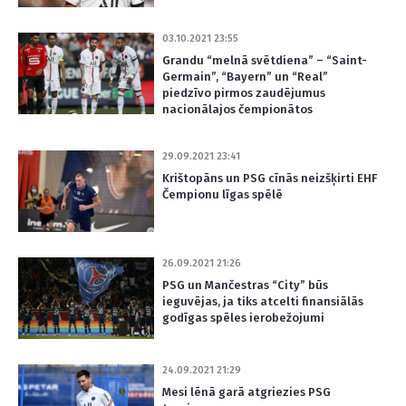
03.10.2021 23:55
Grandu “melnā svētdiena” – “Saint-
Germain”, “Bayern” un “Real”
piedzīvo pirmos zaudējumus
nacionālajos čempionātos
29.09.2021 23:41
Krištopāns un PSG cīnās neizšķirti EHF
Čempionu līgas spēlē
26.09.2021 21:26
PSG un Mančestras “City” būs
ieguvējas, ja tiks atcelti finansiālās
godīgas spēles ierobežojumi
24.09.2021 21:29
Mesi lēnā garā atgriezies PSG