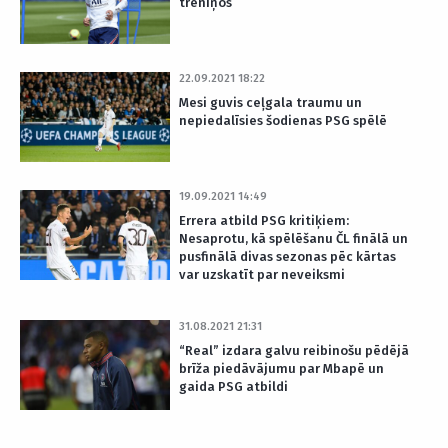
treniņos
22.09.2021 18:22
Mesi guvis ceļgala traumu un
nepiedalīsies šodienas PSG spēlē
19.09.2021 14:49
Errera atbild PSG kritiķiem:
Nesaprotu, kā spēlēšanu ČL finālā un
pusfinālā divas sezonas pēc kārtas
var uzskatīt par neveiksmi
31.08.2021 21:31
“Real” izdara galvu reibinošu pēdējā
brīža piedāvājumu par Mbapē un
gaida PSG atbildi