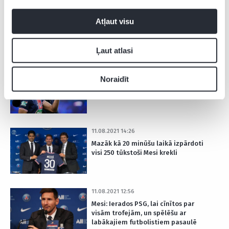
14.08.2021 22:48
Atļaut visu
Mesi “Parc des Princes” stadionā
tiek sagaidīts ar galvu reibinošām
ovācijām (VIDEO)
VIDEO
Ļaut atlasi
14.08.2021 13:42
Noraidīt
Početino noraida baumas par Mbapē
iespējamo aiziešanu no PSG
11.08.2021 14:26
Mazāk kā 20 minūšu laikā izpārdoti
visi 250 tūkstoši Mesi krekli
11.08.2021 12:56
Mesi: Ierados PSG, lai cīnītos par
visām trofejām, un spēlēšu ar
labākajiem futbolistiem pasaulē