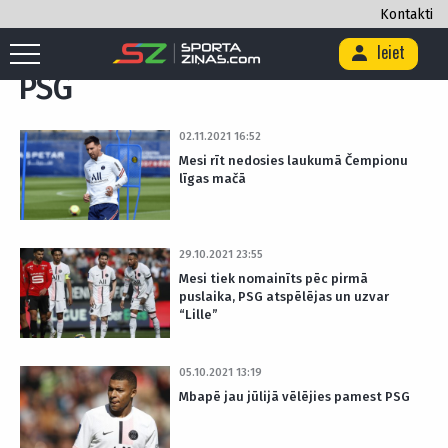
Kontakti
Sākums
/
PSG
/
Lapa 2
Ieiet
PSG
02.11.2021 16:52
Mesi rīt nedosies laukumā Čempionu
līgas mačā
29.10.2021 23:55
Mesi tiek nomainīts pēc pirmā
puslaika, PSG atspēlējas un uzvar
“Lille”
05.10.2021 13:19
Mbapē jau jūlijā vēlējies pamest PSG