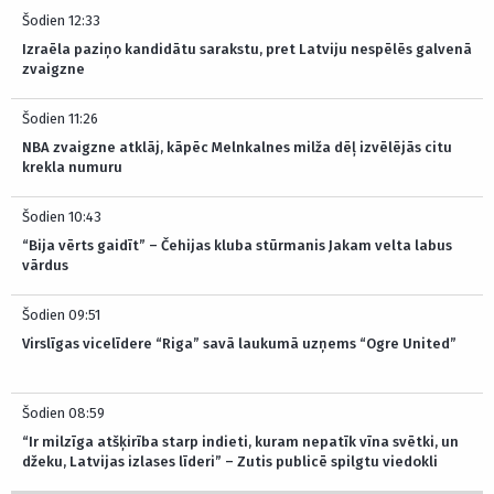
Šodien 12:33
Izraēla paziņo kandidātu sarakstu, pret Latviju nespēlēs galvenā
zvaigzne
Šodien 11:26
NBA zvaigzne atklāj, kāpēc Melnkalnes milža dēļ izvēlējās citu
krekla numuru
Šodien 10:43
“Bija vērts gaidīt” – Čehijas kluba stūrmanis Jakam velta labus
vārdus
Šodien 09:51
Virslīgas vicelīdere “Riga” savā laukumā uzņems “Ogre United”
Šodien 08:59
“Ir milzīga atšķirība starp indieti, kuram nepatīk vīna svētki, un
džeku, Latvijas izlases līderi” – Zutis publicē spilgtu viedokli