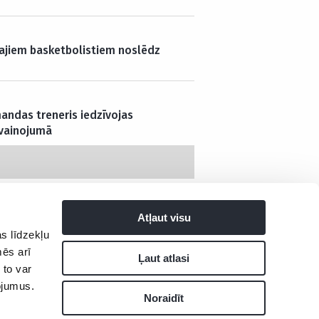
kajiem basketbolistiem noslēdz
andas treneris iedzīvojas
avainojumā
Atļaut visu
s līdzekļu
mēs arī
tuma politika
Ļaut atlasi
 to var
pojumus.
Noraidīt