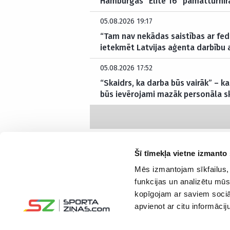
Hamburgas “Elite 16” pamatturnīr
05.08.2026 19:17
“Tam nav nekādas saistības ar fed
ietekmēt Latvijas aģenta darbību 
05.08.2026 17:52
“Skaidrs, ka darba būs vairāk” – 
būs ievērojami mazāk personāla s
Šī tīmekļa vietne izmanto 
Mēs izmantojam sīkfailus, 
funkcijas un analizētu mūs
Interesanti un saprotami par sportu
kopīgojam ar saviem sociāl
Seko mums:
apvienot ar citu informācij