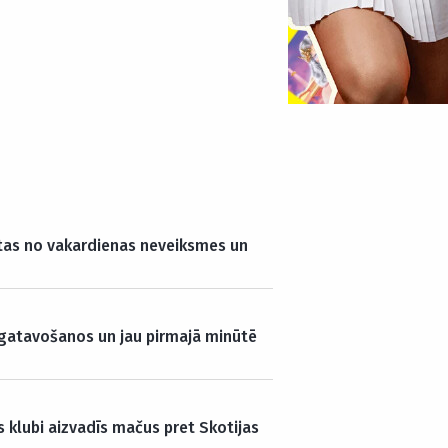
stas no vakardienas neveiksmes un
 gatavošanos un jau pirmajā minūtē
s klubi aizvadīs mačus pret Skotijas