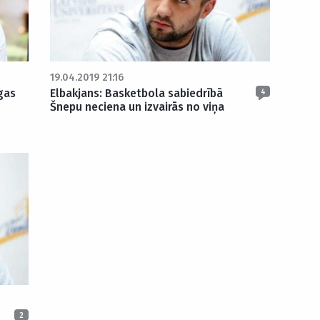
19.04.2019 21:16
gas
Elbakjans: Basketbola sabiedrībā
4
Šnepu neciena un izvairās no viņa
2