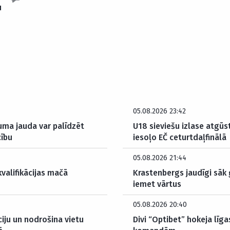
u
05.08.2026 23:42
kuma jauda var palīdzēt
U18 sieviešu izlase atgū
cību
iesoļo EČ ceturtdaļfinālā
05.08.2026 21:44
kvalifikācijas mačā
Krastenbergs jaudīgi sāk
iemet vārtus
05.08.2026 20:40
ciju un nodrošina vietu
Divi “Optibet” hokeja līga