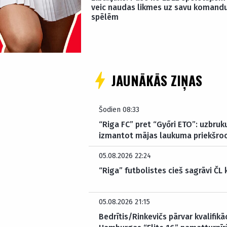
veic naudas likmes uz savu komand
spēlēm
JAUNĀKĀS ZIŅAS
Šodien 08:33
“Riga FC” pret “Győri ETO”: uzbru
izmantot mājas laukuma priekšro
05.08.2026 22:24
“Riga” futbolistes cieš sagrāvi ČL 
05.08.2026 21:15
Bedrītis/Rinkevičs pārvar kvalifikā