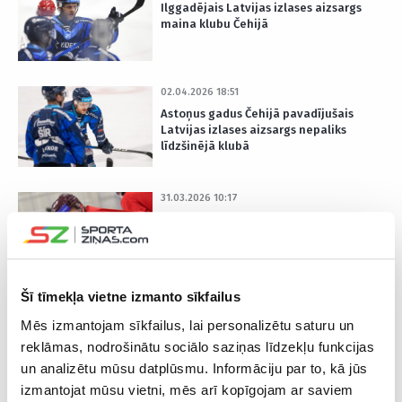
Ilggadējais Latvijas izlases aizsargs
maina klubu Čehijā
02.04.2026 18:51
Astoņus gadus Čehijā pavadījušais
Latvijas izlases aizsargs nepaliks
līdzšinējā klubā
31.03.2026 10:17
“Aģentam ieminējos, ka esmu uz
Šveici gatavs braukt par brīvu” –
Freibergs atceras laiku pēc “Dinamo”
beigām
Šī tīmekļa vietne izmanto sīkfailus
20.03.2026 16:51
Mēs izmantojam sīkfailus, lai personalizētu saturu un
Vai būs desmitais PČ? Freibergs atklāj
reklāmas, nodrošinātu sociālo saziņas līdzekļu funkcijas
plānus pavasarim
un analizētu mūsu datplūsmu. Informāciju par to, kā jūs
izmantojat mūsu vietni, mēs arī kopīgojam ar saviem