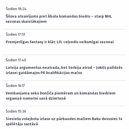
Šodien 18:24
Šilova atvairījums pret Ābola komandas biedru – starp NHL
sezonas skaistākajiem
Šodien 17:51
Premjerlīgas Fantasy ir klāt: LFL ceļvedis veiksmīgai sezonai
Šodien 17:40
Latvija argumentus neatrada, bet Serbija atrod – Jokičs palīdzēs
izlasei gaidāmajos PK kvalifikācijas mačos
Šodien 16:17
Vembanjama seko Dončiča piemēram un komandas biedriem
organizē nometni savā dzimtenē
Šodien 15:36
Sieviešu volejbola izlase uz pārbaudes mačiem Baku devusies 14
spēlētāju sastāvā