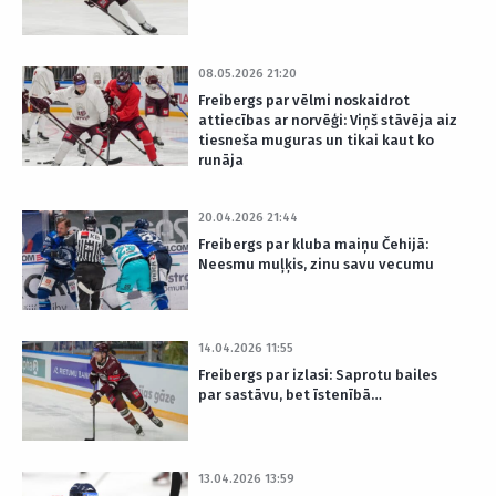
08.05.2026 21:20
Freibergs par vēlmi noskaidrot
attiecības ar norvēģi: Viņš stāvēja aiz
tiesneša muguras un tikai kaut ko
runāja
20.04.2026 21:44
Freibergs par kluba maiņu Čehijā:
Neesmu muļķis, zinu savu vecumu
14.04.2026 11:55
Freibergs par izlasi: Saprotu bailes
par sastāvu, bet īstenībā…
13.04.2026 13:59