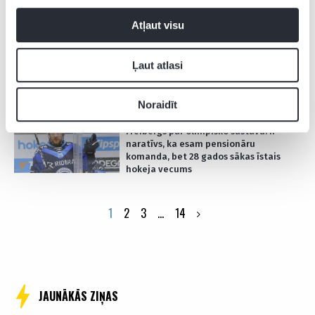
Atļaut visu
09.01.2026 21:39
Jaks diriģē vairākumu latviešu duelī,
Freibergs atgriežas laukumā
Ļaut atlasi
VIDEO
Noraidīt
09.01.2026 14:59
Freibergs par olimpisko sastāvu: Ir
naratīvs, ka esam pensionāru
komanda, bet 28 gados sākas īstais
hokeja vecums
Posts
1
2
3
…
14
pagination
JAUNĀKĀS ZIŅAS