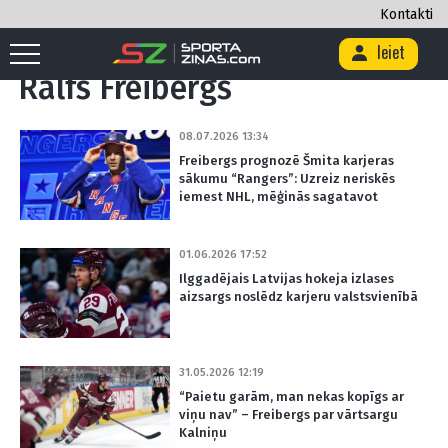
Kontakti
Sākums
/
Birka "Ralfs Freibergs"
Ieiet
Ralfs Freibergs
08.07.2026 13:34
Freibergs prognozē Šmita karjeras
sākumu “Rangers”: Uzreiz neriskēs
iemest NHL, mēģinās sagatavot
01.06.2026 17:52
Ilggadējais Latvijas hokeja izlases
aizsargs noslēdz karjeru valstsvienībā
31.05.2026 12:19
“Paietu garām, man nekas kopīgs ar
viņu nav” – Freibergs par vārtsargu
Kalniņu