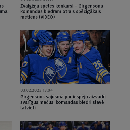
rs
Zvaigžņu spēles konkursi – Girgensona
juma
komandas biedram otrais spēcīgākais
metiens (VIDEO)
03.02.2023 13:04
Girgensons sajūsmā par iespēju aizvadīt
svarīgus mačus, komandas biedri slavē
latvieti