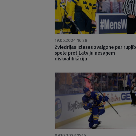
19.05.2024 16:28
Zviedrijas izlases zvaigzne par rupjī
spēlē pret Latviju nesaņem
diskvalifikāciju
09.10.2023 15:16