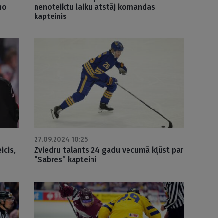
no
nenoteiktu laiku atstāj komandas
kapteinis
27.09.2024 10:25
icis,
Zviedru talants 24 gadu vecumā kļūst par
“Sabres” kapteini