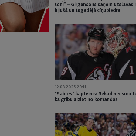
toni” – Girgensons saņem uzslavas 
bijušā un tagadējā cīņubiedra
12.03.2025 20:11
“Sabres” kapteinis: Nekad neesmu te
ka gribu aiziet no komandas