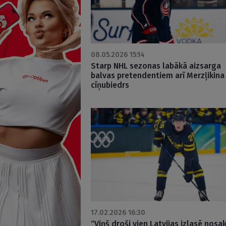
08.05.2026 15:14
Starp NHL sezonas labākā aizsarga
balvas pretendentiem arī Merzļikina
cīņubiedrs
17.02.2026 16:30
“Viņš droši vien Latvijas izlasē nosa