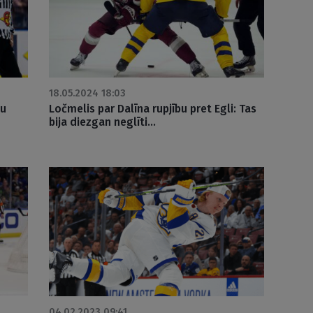
18.05.2024 18:03
bu
Ločmelis par Dalīna rupjību pret Egli: Tas
bija diezgan neglīti…
04.02.2023 09:41