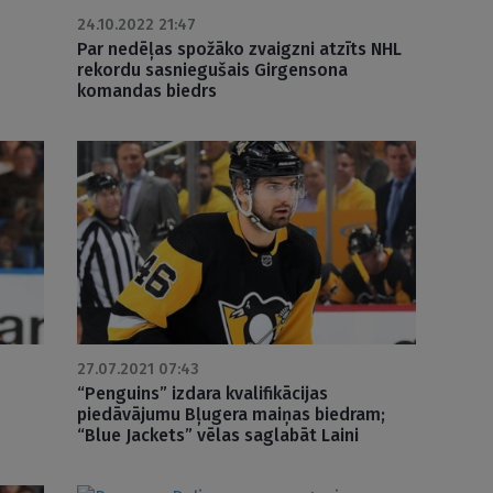
24.10.2022 21:47
Par nedēļas spožāko zvaigzni atzīts NHL
rekordu sasniegušais Girgensona
komandas biedrs
27.07.2021 07:43
“Penguins” izdara kvalifikācijas
piedāvājumu Bļugera maiņas biedram;
“Blue Jackets” vēlas saglabāt Laini