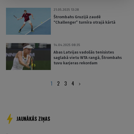
21.05.2025 13:28
Štrombahs Gruzijā zaudē
“Challenger” turnīra otrajā kārtā
14.04.2025 08:35
Abas Latvijas vadošās tenisistes
saglabā vietu WTA rangā, Štrombahs
tuvu karjeras rekordam
Posts
1
2
3
4
pagination
JAUNĀKĀS ZIŅAS