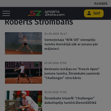
Kontakti
Sākums
/
Birka "Roberts Štrombahs"
Ieiet
Roberts Štrombahs
04.06.2026 16:47
Semeņistaja “WTA 125” vienspēļu
turnīru Horvātijā sāk ar uzvaru pār
mājinieci
02.06.2026 21:50
Neimanis izstājas no “French Open”
junioru turnīra, Štrombahs sasniedz
“Challenger” otro kārtu
30.05.2026 17:50
Štrombahs triumfē “Challenger”
dubultspēļu turnīrā Dienvidāfrikā