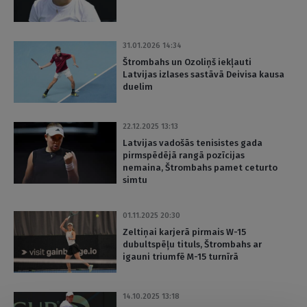
31.01.2026 14:34
Štrombahs un Ozoliņš iekļauti
Latvijas izlases sastāvā Deivisa kausa
duelim
22.12.2025 13:13
Latvijas vadošās tenisistes gada
pirmspēdējā rangā pozīcijas
nemaina, Štrombahs pamet ceturto
simtu
01.11.2025 20:30
Zeltiņai karjerā pirmais W-15
dubultspēļu tituls, Štrombahs ar
igauni triumfē M-15 turnīrā
14.10.2025 13:18