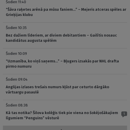
Šodien 11:40
“Šāva raķetes arēnā pa mūsu faniem…” – Mejeris atceras spēles ar
Grieķijas klubu
Šodien 10:35
Bez dažiem līderiem, ar diviem debitantiem – Gailītis nosauc
kandidātus augusta spēlēm
Šodien 10:09
“Uzmanība, ko viņš saņems…” – Bļugers izsakās par NHL drafta
pirmo numuru
Šodien 09:04
Anglijas izlases trešais numurs kļūst par ceturto dārgāko
vārtsargu pasaulē
Šodien 08:38
Kā tas notika? Šilova kolēģis tiek pie viena no šokējošākajiem
1
līgumiem “Penguins” vēsturē