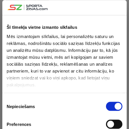
Štrombahs izstājas no “Challenger”
turnīra Grieķijā
Šī tīmekļa vietne izmanto sīkfailus
02.10.2025 19:19
Mēs izmantojam sīkfailus, lai personalizētu saturu un
Štrombahs “Challenger” turnīrā
spraigā cīņā tomēr piekāpjas ranga
reklāmas, nodrošinātu sociālo saziņas līdzekļu funkcijas
139. numuram
un analizētu mūsu datplūsmu. Informāciju par to, kā jūs
izmantojat mūsu vietni, mēs arī kopīgojam ar saviem
sociālās saziņas līdzekļu, reklamēšanas un analīzes
02.10.2025 13:57
Štrombahs ATP rangā atgūst trīs
partneriem, kuri to var apvienot ar citu informāciju, ko
vietas
viņiem sniedzat vai ko viņi apkopo, kad lietojat viņu
pakalpojumus.
10.09.2025 14:58
Piekrišanas
Štrombahs Itālijā nepārvar
Nepieciešams
izvēle
“Challenger” turnīra otro kārtu
Preferences