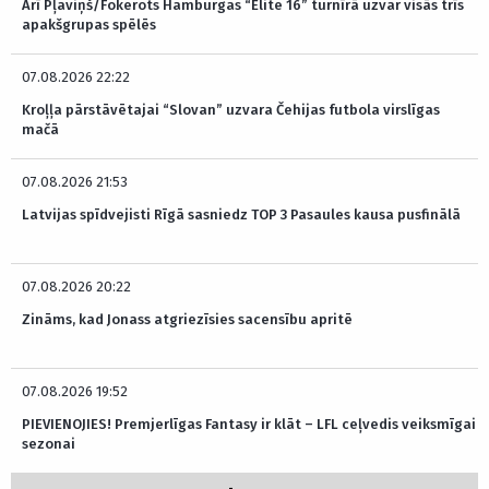
Arī Pļaviņš/Fokerots Hamburgas “Elite 16” turnīrā uzvar visās trīs
apakšgrupas spēlēs
07.08.2026 22:22
Kroļļa pārstāvētajai “Slovan” uzvara Čehijas futbola virslīgas
mačā
07.08.2026 21:53
Latvijas spīdvejisti Rīgā sasniedz TOP 3 Pasaules kausa pusfinālā
07.08.2026 20:22
Zināms, kad Jonass atgriezīsies sacensību apritē
07.08.2026 19:52
PIEVIENOJIES! Premjerlīgas Fantasy ir klāt – LFL ceļvedis veiksmīgai
sezonai