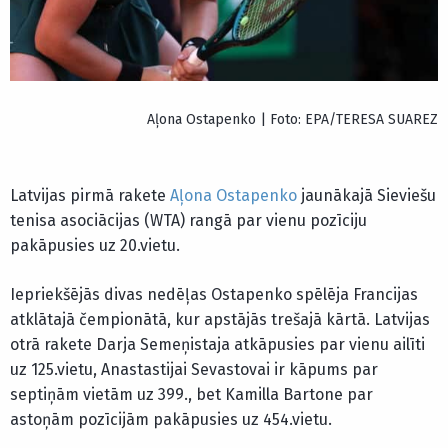
Aļona Ostapenko | Foto: EPA/TERESA SUAREZ
Latvijas pirmā rakete
Aļona Ostapenko
jaunākajā Sieviešu
tenisa asociācijas (WTA) rangā par vienu pozīciju
pakāpusies uz 20.vietu.
Iepriekšējās divas nedēļas Ostapenko spēlēja Francijas
atklātajā čempionātā, kur apstājās trešajā kārtā. Latvijas
otrā rakete Darja Semeņistaja atkāpusies par vienu ailīti
uz 125.vietu, Anastastijai Sevastovai ir kāpums par
septiņām vietām uz 399., bet Kamilla Bartone par
astoņām pozīcijām pakāpusies uz 454.vietu.