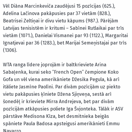
Vēl Diāna Marcinkeviča zaudējusi 15 pozīcijas (625.),
Adelina Lačinova pakāpusies par 37 vietām (828.),
Beatrisei Zeltiņai ir divu vietu kāpums (987.). Pārējām
Latvijas tenisistēm ir kritumi – Sabīnei Rutlaikai par trīs
vietām (1071.), Danielai Vismanei par 93 (1122.), Margaritai
Ignatjevai par 36 (1283.), bet Marijai Semeņistajai par trīs
(1306).
WTA ranga līdere joprojām ir baltkrieviete Arina
Sabaļenka, kurai seko “French Open” čempione Koko
Gofa un vēl viena amerikāniete Džesika Pegula, kā arī
itāliete Jasmīne Paolīni. Par divām pozīcijām uz piekto
vietu pakāpusies ķīniete Džena Sjiņveņa, sestā arī
šonedēļ ir krieviete Mirra Andrejeva, bet par divām
pozīcijām atkāpusies poliete Iga Švjonteka. Tālāk ir ASV
pārstāve Medisona Kīza, bet desmitnieka beigās
spāniete Paula Badosa apsteigusi amerikānieti Emmu
Navarro.