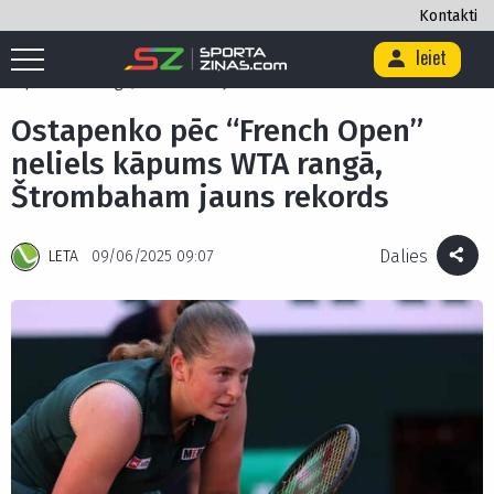
Kontakti
Ieiet
Sākums
/
Citi
/
Teniss
/
ATP
/
Ostapenko pēc “French Open” neliels
kāpums WTA rangā, Štrombaham jauns rekords
Ostapenko pēc “French Open”
neliels kāpums WTA rangā,
Štrombaham jauns rekords
Dalies
LETA
09/06/2025 09:07