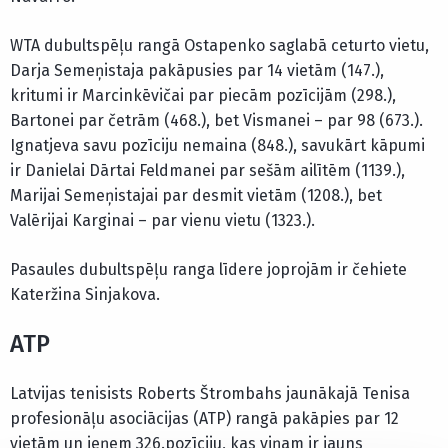
WTA dubultspēļu rangā Ostapenko saglabā ceturto vietu,
Darja Semeņistaja pakāpusies par 14 vietām (147.),
kritumi ir Marcinkēvičai par piecām pozīcijām (298.),
Bartonei par četrām (468.), bet Vismanei – par 98 (673.).
Ignatjeva savu pozīciju nemaina (848.), savukārt kāpumi
ir Danielai Dārtai Feldmanei par sešām ailītēm (1139.),
Marijai Semeņistajai par desmit vietām (1208.), bet
Valērijai Karginai – par vienu vietu (1323.).
Pasaules dubultspēļu ranga līdere joprojām ir čehiete
Kateržina Sinjakova.
ATP
Latvijas tenisists Roberts Štrombahs jaunākajā Tenisa
profesionāļu asociācijas (ATP) rangā pakāpies par 12
vietām un ieņem 326.pozīciju, kas viņam ir jauns