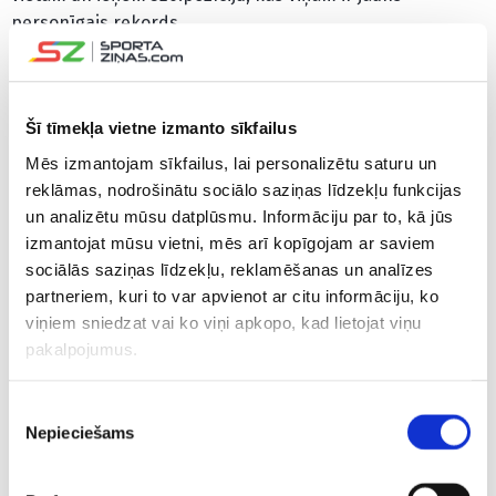
personīgais rekords.
Tikmēr Kārlis Ozoliņš atkāpies par četrām pozīcijām
(729.), bet 118 vietas zaudējis Mārtiņš Rocēns (dalīta
Šī tīmekļa vietne izmanto sīkfailus
1540.).
Mēs izmantojam sīkfailus, lai personalizētu saturu un
Ranga līderis joprojām ir itālis Janniks Sinners, otro vietu
reklāmas, nodrošinātu sociālo saziņas līdzekļu funkcijas
saglabā svētdien viņu “French Open” finālā uzveikušais
un analizētu mūsu datplūsmu. Informāciju par to, kā jūs
spānis Karloss Alkarass, kuram seko vācietis Aleksandrs
izmantojat mūsu vietni, mēs arī kopīgojam ar saviem
Zverevs. Par pozīciju pakāpušies brits Džeks Dreipers,
sociālās saziņas līdzekļu, reklamēšanas un analīzes
partneriem, kuri to var apvienot ar citu informāciju, ko
serbs Novaks Džokovičs un itālis Lorenco Muzeti, bet trīs
viņiem sniedzat vai ko viņi apkopo, kad lietojat viņu
vietas zaudējis amerikānis Teilors Frics. Citam ASV
pakalpojumus.
tenisistam Tomijam Polam ir četru pozīciju kāpums, bet
pirmā desmitnieka beigās rokādi veikuši dānis Holgers
Rūne un austrālietis Alekss de Minors.
Piekrišanas
Nepieciešams
izvēle
Dubultspēļu rangā Štrombahs pakāpies par 89 pozīcijām
(631.), Ozoliņš ir par astoņām vietām zemāk (1226.), kamēr