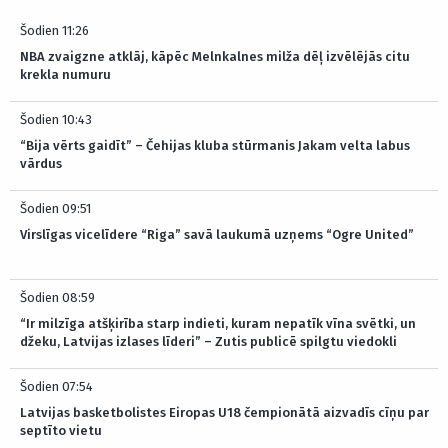
Šodien 11:26
NBA zvaigzne atklāj, kāpēc Melnkalnes milža dēļ izvēlējās citu
krekla numuru
Šodien 10:43
“Bija vērts gaidīt” – Čehijas kluba stūrmanis Jakam velta labus
vārdus
Šodien 09:51
Virslīgas vicelīdere “Riga” savā laukumā uzņems “Ogre United”
Šodien 08:59
“Ir milzīga atšķirība starp indieti, kuram nepatīk vīna svētki, un
džeku, Latvijas izlases līderi” – Zutis publicē spilgtu viedokli
Šodien 07:54
Latvijas basketbolistes Eiropas U18 čempionātā aizvadīs cīņu par
septīto vietu