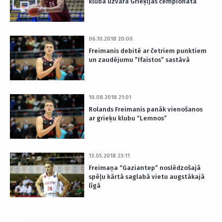
kluba uzvarā Grieķijas čempionātā
06.10.2018 20:00
Freimanis debitē ar četriem punktiem
un zaudējumu ”Ifaistos” sastāvā
10.08.2018 21:01
Rolands Freimanis panāk vienošanos
ar grieķu klubu “Lemnos”
13.05.2018 23:11
Freimaņa “Gaziantep” noslēdzošajā
spēļu kārtā saglabā vietu augstākajā
līgā