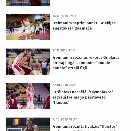
16.12.2018 17:13
Freimanim septiņi punkti Grieķijas
augstākās līgas mačā
17.11.2018 21:51
Freimanim sezonas rekords Grieķijas
pirmajā līgā, Leimanim “double-
double” otrajā līgā
22.10.2018 21:21
Strēlnieks nespēlē, “Olympiakos”
sagrauj Freimaņa pārstāvēto
“Ifaistos”
13.10.2018 18:37
Freimanis rezultatīvākais “Ifaistos”