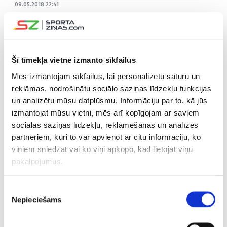
09.05.2018 22:41
Strēlniekam un Freimanim pa diviem tālmetieniem,
komandām mainīgas sekmes
Šī tīmekļa vietne izmanto sīkfailus
28.04.2018 17:44
Mēs izmantojam sīkfailus, lai personalizētu saturu un
Freimanis rezultatīvs, “Gaziantep”
atspēlējas, tomēr zaudē
reklāmas, nodrošinātu sociālo saziņas līdzekļu funkcijas
pagarinājumā
un analizētu mūsu datplūsmu. Informāciju par to, kā jūs
izmantojat mūsu vietni, mēs arī kopīgojam ar saviem
sociālās saziņas līdzekļu, reklamēšanas un analīzes
21.04.2018 19:41
Peiners ar Ausēju rezultatīvi
partneriem, kuri to var apvienot ar citu informāciju, ko
savstarpējā duelī Lietuvā
viņiem sniedzat vai ko viņi apkopo, kad lietojat viņu
pakalpojumus.
14.04.2018 18:59
Piekrišanas
Peiners rezultatīvs Lietuvā, arī
Nepieciešams
izvēle
Freimanim solīds sniegums Turcijā