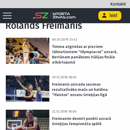
Kontakti
Sākums
/
Rolands Freimanis
/
Lapa 7
Ieiet
Rolands Freimanis
06.01.2019 21:42
Timma atgriežas ar pieciem
tālmetieniem “Olympiacos” uzvarā,
Bertānam panākums Itālijas fināla
atkārtojumā
29.12.2018 18:05
Freimanis aizvada sezonas
rezultatīvāko maču un kaldina
“Ifaistos” uzvaru Grieķijas līgā
22.12.2018 18:00
Freimanim desmit punkti uzvarā
Grieķijas čempionāta spēlē