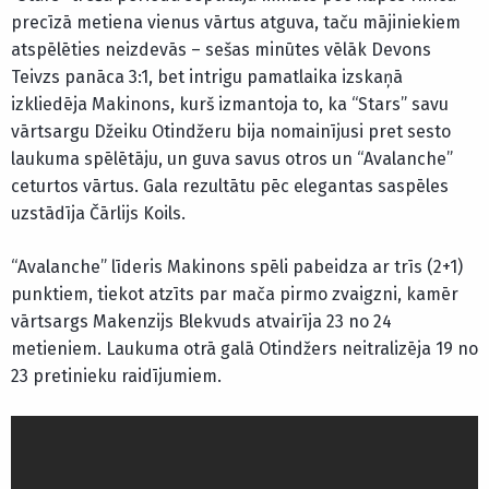
precīzā metiena vienus vārtus atguva, taču mājiniekiem
atspēlēties neizdevās – sešas minūtes vēlāk Devons
Teivzs panāca 3:1, bet intrigu pamatlaika izskaņā
izkliedēja Makinons, kurš izmantoja to, ka “Stars” savu
vārtsargu Džeiku Otindžeru bija nomainījusi pret sesto
laukuma spēlētāju, un guva savus otros un “Avalanche”
ceturtos vārtus. Gala rezultātu pēc elegantas saspēles
uzstādīja Čārlijs Koils.
“Avalanche” līderis Makinons spēli pabeidza ar trīs (2+1)
punktiem, tiekot atzīts par mača pirmo zvaigzni, kamēr
vārtsargs Makenzijs Blekvuds atvairīja 23 no 24
metieniem. Laukuma otrā galā Otindžers neitralizēja 19 no
23 pretinieku raidījumiem.