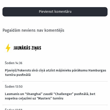
Pievienot komentāru
Pagaidām neviens nav komentējis
JAUNĀKĀS ZIŅAS
Šodien 14:36
Pļaviņš/Fokerots sīvā cīņā atzīst mājinieku pārākumu Hamburgas
turnīra pusfinālā
Šodien 13:50
Lasmanis un “Shanghai” zaudē “Challenger” pusfinālā, bet
nopelna ceļazīmi uz “Masters” turnīru