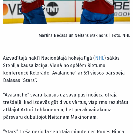
Martins Nečass un Neitans Makinons | Foto: NHL
Aizvadītajā naktī Nacionālajā hokeja līgā (
NHL
) sākās
Stenlija kausa izcīņa. Vienā no spēlēm Rietumu
konferencē Kolorādo “Avalanche” ar 5:1 viesos pārspēja
Dalasas “Stars”.
“Avalanche” svara kausus uz savu pusi nolieca otrajā
trešdaļā, kad izdevās gūt divus vārtus, vispirms rezultātu
atklājot Arturi Lehkonenam, bet pēcāk vairākumā
pārsvaru dubultojot Neitanam Makinonam.
“Stars” trešā perioda septītajā minūtē pēc Rūpes Hinca