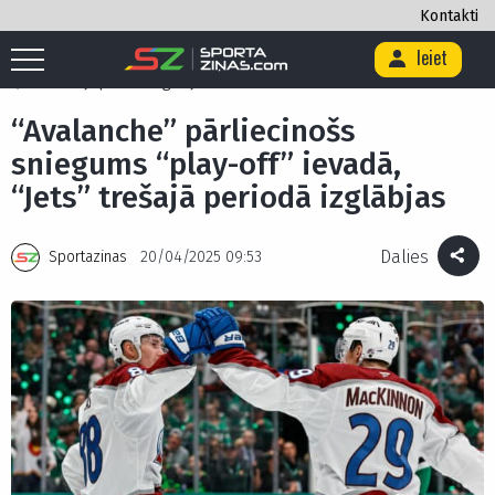
Kontakti
Ieiet
Sākums
/
Hokejs
/
“Avalanche” pārliecinošs sniegums “play-off” ievadā,
“Jets” trešajā periodā izglābjas
“Avalanche” pārliecinošs
sniegums “play-off” ievadā,
“Jets” trešajā periodā izglābjas
Dalies
Sportazinas
20/04/2025 09:53