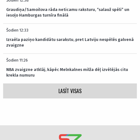
Šodien 12:58
Graudiņa/Samoilova rāda neticamu raksturu, “salauž spēli” un
iesoļo Hamburgas turnīra finālā
Šodien 12:33
Izraēla paziņo kandidātu sarakstu, pret Latviju nespēlēs galvenā
zvaigzne
Šodien 11:26
NBA zvaigzne atklāj, kāpēc Melnkalnes milža dēļ izvēlējās citu
krekla numuru
LASĪT VISAS