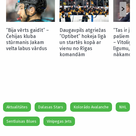
“Bija vērts gaidīt” –
Daugavpils atgriežas
“Tas ir jā
Čehijas kluba
“Optibet” hokeja līgā
pašiem sp
stūrmanis Jakam
un startēs kopā ar
– Vītoliņš
velta labus vārdus
vienu no Rīgas
līgumu, vī
komandām
nākamo s
Aktualitātes
Dalasas Stars
Kolorādo Avalanche
NHL
Sentluisas Blues
Vinipegas Jets