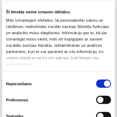
Roberta Tomasa, Oskara Sundkvista un Džordana Kirū
goli
.
Šī tīmekļa vietne izmanto sīkfailus
Mēs izmantojam sīkfailus, lai personalizētu saturu un
reklāmas, nodrošinātu sociālo saziņas līdzekļu funkcijas
un analizētu mūsu datplūsmu. Informāciju par to, kā jūs
izmantojat mūsu vietni, mēs arī kopīgojam ar saviem
sociālās saziņas līdzekļu, reklamēšanas un analīzes
partneriem, kuri to var apvienot ar citu informāciju, ko
viņiem sniedzat vai ko viņi apkopo, kad lietojat viņu
pakalpojumus.
Piekrišanas
Nepieciešams
NHL “play-off”
izvēle
Austrumi
Preferences
Vašingtonas “Capitals” – Monreālas “Canadiens”
0-0
Statistika