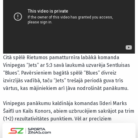
Citā spēlē Rietumos pamatturnīra labākā komanda
Vinipegas “Jets” ar 5:3 savā laukumā uzvarēja Sentluisas
“Blues”. Pavērsieniem bagātā spēlē “Blues” divreiz
izvirzījās vadībā, taču “Jets” trešajā periodā guva trīs
vārtus, kas mājiniekiem arī ļāva nodrošināt panākumu.
Vinipegas panākumu kaldināja komandas līderi Marks
Šaiflī un Kails Konors, abiem uzbrucējiem sakrājot pa trim
(1+2) rezultativitātes punktiem. Vēl ar precīziem
metieniem “Jets” rindās izcēlās Džarets Andersons-
Dolans un Alekss Aiafalo. “Blues” no zaudējuma neglāba