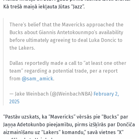
Kā trešā maiņā iekļauta Jūtas “Jazz”.
There’s belief that the Mavericks approached the
Bucks about Giannis Antetokounmpo’s availability
before ultimately agreeing to deal Luka Doncic to
the Lakers.
Dallas reportedly made a call to “at least one other
team” regarding a potential trade, per a report
from
@sam_amick
.
— Jake Weinbach (@JWeinbachNBA)
February 2,
2025
“Pastāv uzskats, ka “Mavericks” vērsās pie “Bucks” par
Jaņņa Adetokunbo pieejamību, pirms izšķīrās par Dončiča
aizmainīšanu uz “Lakers” komandu,” savā vietnes “X”