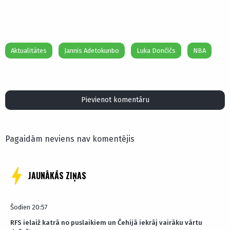
Aktualitātes
Jannis Adetokunbo
Luka Dončičs
NBA
Pievienot komentāru
Pagaidām neviens nav komentējis
JAUNĀKĀS ZIŅAS
Šodien 20:57
RFS ielaiž katrā no puslaikiem un Čehijā iekrāj vairāku vārtu