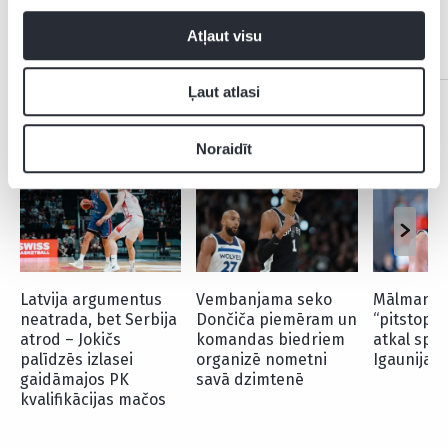
Atļaut visu
Ļaut atlasi
CITAS ZIŅAS NO ŠĪS KATEGORIJAS
Noraidīt
Latvija argumentus
Vembanjama seko
Mālmanis
neatrada, bet Serbija
Dončiča piemēram un
“pitstopa”
atrod – Jokičs
komandas biedriem
atkal spēl
palīdzēs izlasei
organizē nometni
Igaunijas 
gaidāmajos PK
savā dzimtenē
kvalifikācijas mačos