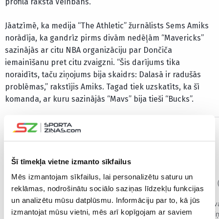
profilā raksta Veinbahs.
Jāatzīmē, ka medija “The Athletic” žurnālists Sems Amiks
norādīja, ka gandrīz pirms divām nedēļām “Mavericks”
sazinājās ar citu NBA organizāciju par Dončiča
iemainīšanu pret citu zvaigzni. “Šis darījums tika
noraidīts, taču ziņojums bija skaidrs: Dalasā ir radušās
problēmas,” rakstījis Amiks. Tagad tiek uzskatīts, ka šī
komanda, ar kuru sazinājās “Mavs” bija tieši “Bucks”.
Šī tīmekļa vietne izmanto sīkfailus
Mēs izmantojam sīkfailus, lai personalizētu saturu un
reklāmas, nodrošinātu sociālo saziņas līdzekļu funkcijas
un analizētu mūsu datplūsmu. Informāciju par to, kā jūs
izmantojat mūsu vietni, mēs arī kopīgojam ar saviem