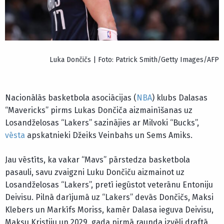
Luka Dončičs | Foto: Patrick Smith/Getty Images/AFP
Nacionālās basketbola asociācijas (
NBA
) klubs Dalasas
“Mavericks” pirms Lukas Dončiča aizmainīšanas uz
Losandželosas “Lakers” sazinājies ar Milvoki “Bucks”,
vēsta
apskatnieki Džeiks Veinbahs un Sems Amiks.
Jau vēstīts, ka vakar “Mavs” pārstedza basketbola
pasauli, savu zvaigzni Luku Dončiču aizmainot uz
Losandželosas “Lakers”, pretī iegūstot veterānu Entoniju
Deivisu. Pilnā darījumā uz “Lakers” devās Dončičs, Maksi
Klebers un Markīfs Moriss, kamēr Dalasa ieguva Deivisu,
Maksu Kristiju un 2029. gada pirmā raunda izvēli draftā.