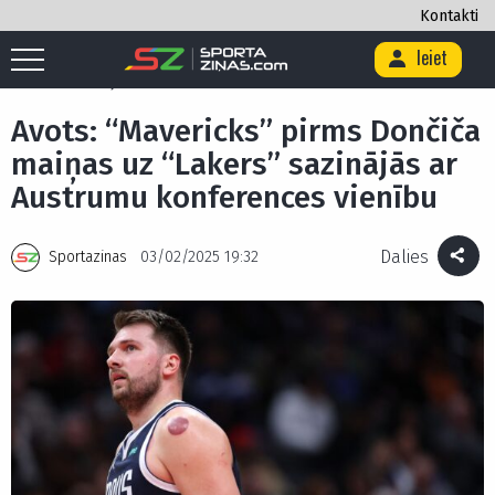
Kontakti
Ieiet
Sākums
/
Basketbols
/
Avots: “Mavericks” pirms Dončiča maiņas uz
“Lakers” sazinājās ar Austrumu konferences vienību
Avots: “Mavericks” pirms Dončiča
maiņas uz “Lakers” sazinājās ar
Austrumu konferences vienību
Dalies
Sportazinas
03/02/2025 19:32