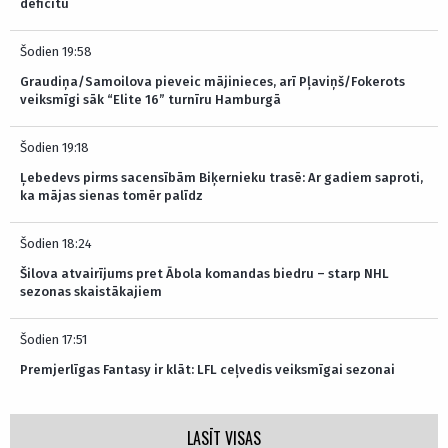
deficītu
Šodien 19:58
Graudiņa/Samoilova pieveic mājinieces, arī Pļaviņš/Fokerots
veiksmīgi sāk “Elite 16” turnīru Hamburgā
Šodien 19:18
Ļebedevs pirms sacensībām Biķernieku trasē: Ar gadiem saproti,
ka mājas sienas tomēr palīdz
Šodien 18:24
Šilova atvairījums pret Ābola komandas biedru – starp NHL
sezonas skaistākajiem
Šodien 17:51
Premjerlīgas Fantasy ir klāt: LFL ceļvedis veiksmīgai sezonai
LASĪT VISAS