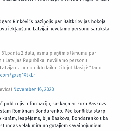
Edgars Rinkēvičs paziņojis par Baltkrievijas hokeja
kova iekļaušanu Latvijai nevēlamo personu sarakstā
a 61.panta 2.daļu, esmu pieņēmis lēmumu par
šanu Latvijas Republikai nevēlamo personu
atvijā uz nenoteiktu laiku. Citējot klasiķi: “Tādu
r.com/gxsq1XtkLr
evics)
November 16, 2020
a” publicējis informāciju, saskaņā ar kuru Baskovs
īvistam Romānam Bondarenko. Pēc konflikta starp
 kurām, iespējams, bija Baskovs, Bondarenko tika
 stundas vēlāk mira no gūtajiem savainojumiem.