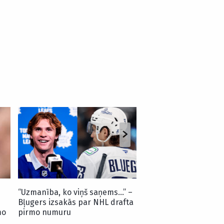
Kā tas notika? Šilova 
tiek pie viena no
šokējošākajiem līgum
“Penguins” vēsturē
“Uzmanība, ko viņš saņems…” –
Bļugers izsakās par NHL drafta
mo
pirmo numuru