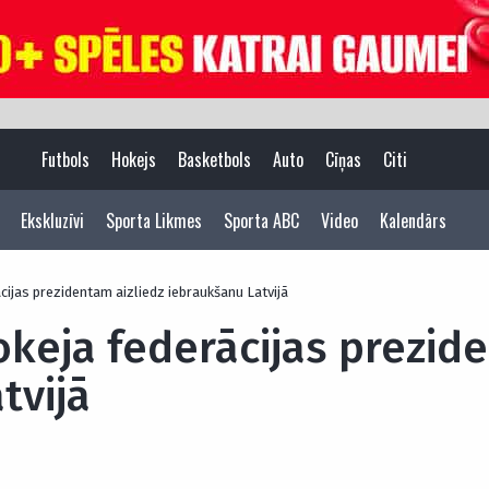
Futbols
Hokejs
Basketbols
Auto
Cīņas
Citi
Ekskluzīvi
Sporta Likmes
Sporta ABC
Video
Kalendārs
ācijas prezidentam aizliedz iebraukšanu Latvijā
okeja federācijas prezid
tvijā