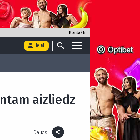
Kontakti
Ieiet
entam aizliedz
Dalies