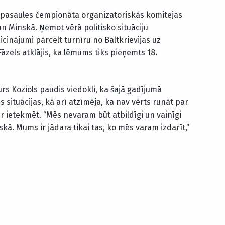
a pasaules čempionāta organizatoriskās komitejas
n Minskā. Ņemot vērā politisko situāciju
aicinājumi pārcelt turnīru no Baltkrievijas uz
āzels atklājis, ka lēmums tiks pieņemts 18.
rs Koziols paudis viedokli, ka šajā gadījumā
as situācijas, kā arī atzīmēja, ka nav vērts runāt par
r ietekmēt. “Mēs nevaram būt atbildīgi un vainīgi
skā. Mums ir jādara tikai tas, ko mēs varam izdarīt,”