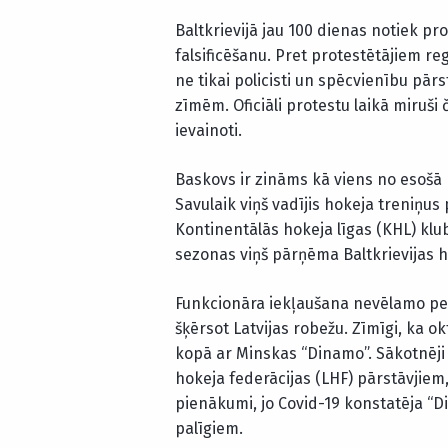
Baltkrievijā jau 100 dienas notiek pr
falsificēšanu. Pret protestētājiem regu
ne tikai policisti un spēcvienību pā
zīmēm. Oficiāli protestu laikā miruši č
ievainoti.
Baskovs ir zināms kā viens no esošā
Savulaik viņš vadījis hokeja treniņus
Kontinentālās hokeja līgas (KHL) klu
sezonas viņš pārņēma Baltkrievijas h
Funkcionāra iekļaušana nevēlamo per
šķērsot Latvijas robežu. Zīmīgi, ka o
kopā ar Minskas “Dinamo”. Sākotnēji 
hokeja federācijas (LHF) pārstāvjiem,
pienākumi, jo Covid-19 konstatēja 
palīgiem.