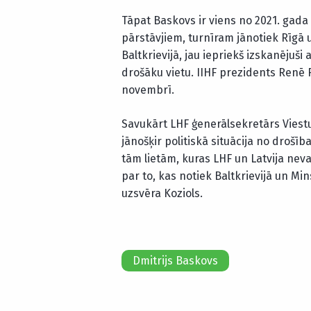
Tāpat Baskovs ir viens no 2021. gad
pārstāvjiem, turnīram jānotiek Rīgā u
Baltkrievijā, jau iepriekš izskanējuši 
drošāku vietu. IIHF prezidents Renē F
novembrī.
Savukārt LHF ģenerālsekretārs Viestu
jānošķir politiskā situācija no drošīb
tām lietām, kuras LHF un Latvija neva
par to, kas notiek Baltkrievijā un Min
uzsvēra Koziols.
Dmitrijs Baskovs