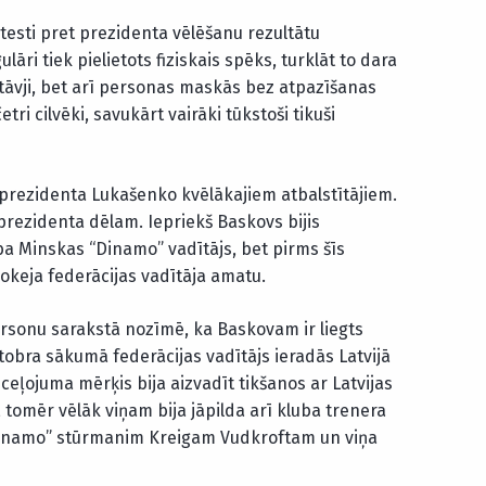
otesti pret prezidenta vēlēšanu rezultātu
lāri tiek pielietots fiziskais spēks, turklāt to dara
rstāvji, bet arī personas maskās bez atpazīšanas
etri cilvēki, savukārt vairāki tūkstoši tikuši
 prezidenta Lukašenko kvēlākajiem atbalstītājiem.
 prezidenta dēlam. Iepriekš Baskovs bijis
ba Minskas “Dinamo” vadītājs, bet pirms šīs
okeja federācijas vadītāja amatu.
sonu sarakstā nozīmē, ka Baskovam ir liegts
ktobra sākumā federācijas vadītājs ieradās Latvijā
ceļojuma mērķis bija aizvadīt tikšanos ar Latvijas
 tomēr vēlāk viņam bija jāpilda arī kluba trenera
“Dinamo” stūrmanim Kreigam Vudkroftam un viņa