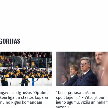
EGORIJAS
ugavpils atgriežas “Optibet”
“Tas ir jāprasa pašiem
keja līgā un startēs kopā ar
spēlētājiem…” – Vītoliņš par
enu no Rīgas komandām
jauno līgumu, vīziju un nāka
sezonu