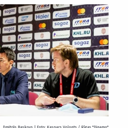
Dmitrijs Baskovs | Foto: Kaspars Volonts / Rīgas "Dinamo"