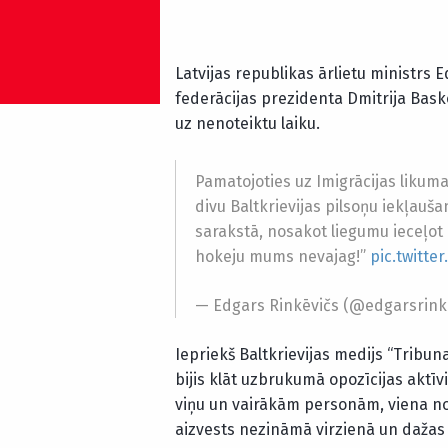
Latvijas republikas ārlietu ministrs 
federācijas prezidenta Dmitrija Bas
uz nenoteiktu laiku.
Pamatojoties uz Imigrācijas likum
divu Baltkrievijas pilsoņu iekļau
sarakstā, nosakot liegumu ieceļot L
hokeju mums nevajag!”
pic.twitte
— Edgars Rinkēvičs (@edgarsrink
Iepriekš Baltkrievijas medijs “Tribun
bijis klāt uzbrukumā opozīcijas akt
viņu un vairākām personām, viena no
aizvests nezināmā virzienā un dažas