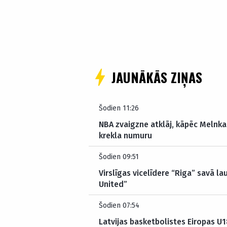
JAUNĀKĀS ZIŅAS
Šodien 11:26
NBA zvaigzne atklāj, kāpēc Melnkal
krekla numuru
Šodien 09:51
Virslīgas vicelīdere “Riga” savā 
United”
Šodien 07:54
Latvijas basketbolistes Eiropas U