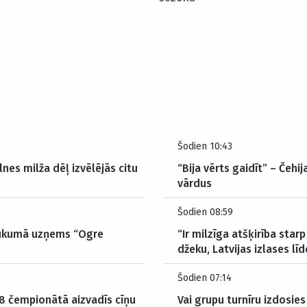
Šodien 10:43
nes milža dēļ izvēlējās citu
“Bija vērts gaidīt” – Čehi
vārdus
Šodien 08:59
laukumā uzņems “Ogre
“Ir milzīga atšķirība starp
džeku, Latvijas izlases līd
Šodien 07:14
18 čempionātā aizvadīs cīņu
Vai grupu turnīru izdosie