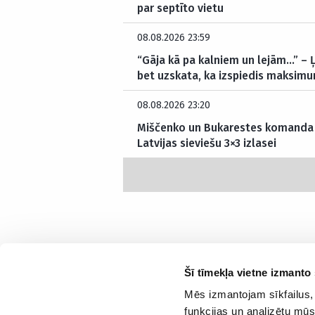
par septīto vietu
08.08.2026 23:59
“Gāja kā pa kalniem un lejām…” – 
bet uzskata, ka izspiedis maksim
08.08.2026 23:20
Miščenko un Bukarestes komanda “
Latvijas sieviešu 3×3 izlasei
Šī tīmekļa vietne izmanto 
Mēs izmantojam sīkfailus, 
Interesanti un saprotami par sportu
funkcijas un analizētu mūs