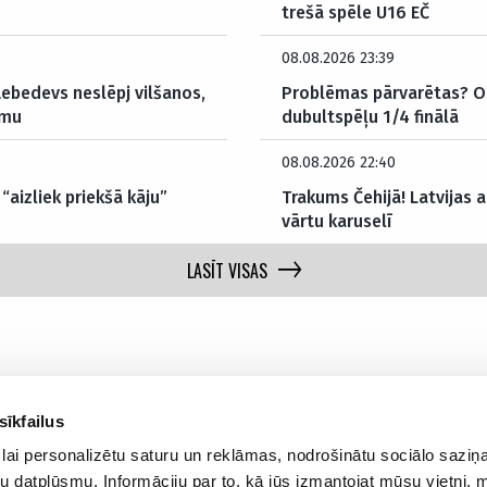
trešā spēle U16 EČ
08.08.2026 23:39
Ļebedevs neslēpj vilšanos,
Problēmas pārvarētas? O
umu
dubultspēļu 1/4 finālā
08.08.2026 22:40
aizliek priekšā kāju”
Trakums Čehijā! Latvijas 
vārtu karuselī
LASĪT VISAS
sīkfailus
lai personalizētu saturu un reklāmas, nodrošinātu sociālo saziņa
Par mums
Privā
u datplūsmu. Informāciju par to, kā jūs izmantojat mūsu vietni, 