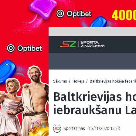
Sākums
/
Hokejs
/
Baltkrievijas hokeja feder
Baltkrievijas h
iebraukšanu La
Sportazinas
16/11/2020 13:38