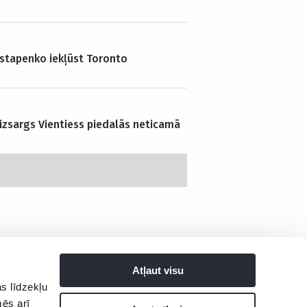
stapenko iekļūst Toronto
aizsargs Vientiess piedalās neticamā
Atļaut visu
s līdzekļu
tuma politika
mēs arī