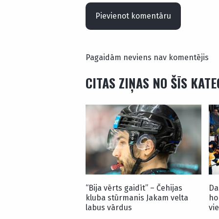
Pievienot komentāru
Pagaidām neviens nav komentējis
CITAS ZIŅAS NO ŠĪS KAT
“Bija vērts gaidīt” – Čehijas
Da
kluba stūrmanis Jakam velta
ho
labus vārdus
vi