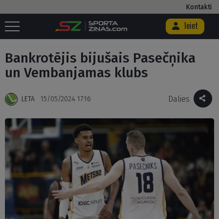
Kontakti
Ieiet
Sākums
/
Basketbols
/
Bankrotējis bijušais Pasečņika un Vembanjamas
klubs
Bankrotējis bijušais Pasečņika
un Vembanjamas klubs
Dalies
LETA
15/05/2024 17:16