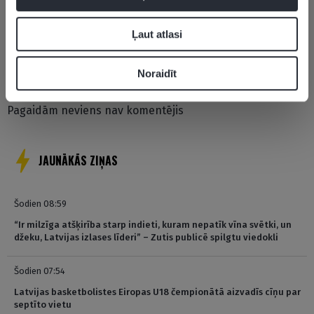
Ļaut atlasi
Pievienot komentāru
Noraidīt
Pagaidām neviens nav komentējis
JAUNĀKĀS ZIŅAS
Šodien 08:59
“Ir milzīga atšķirība starp indieti, kuram nepatīk vīna svētki, un
džeku, Latvijas izlases līderi” – Zutis publicē spilgtu viedokli
Šodien 07:54
Latvijas basketbolistes Eiropas U18 čempionātā aizvadīs cīņu par
septīto vietu