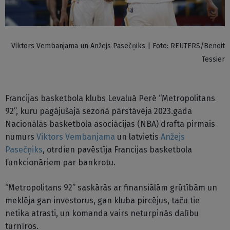
Viktors Vembanjama un Anžejs Pasečņiks | Foto: REUTERS/Benoit
Tessier
Francijas basketbola klubs Levaluā Perē “Metropolitans
92”, kuru pagājušajā sezonā pārstāvēja 2023.gada
Nacionālās basketbola asociācijas (NBA) drafta pirmais
numurs
Viktors Vembanjama
un latvietis
Anžejs
Pasečņiks
, otrdien pavēstīja Francijas basketbola
funkcionāriem par bankrotu.
“Metropolitans 92” saskārās ar finansiālām grūtībām un
meklēja gan investorus, gan kluba pircējus, taču tie
netika atrasti, un komanda vairs neturpinās dalību
turnīros.