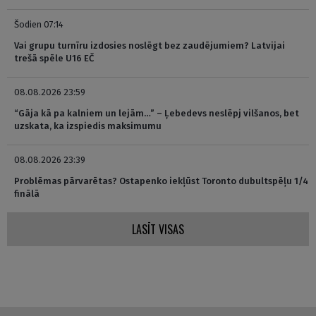
Šodien 07:14
Vai grupu turnīru izdosies noslēgt bez zaudējumiem? Latvijai
trešā spēle U16 EČ
08.08.2026 23:59
“Gāja kā pa kalniem un lejām…” – Ļebedevs neslēpj vilšanos, bet
uzskata, ka izspiedis maksimumu
08.08.2026 23:39
Problēmas pārvarētas? Ostapenko iekļūst Toronto dubultspēļu 1/4
finālā
LASĪT VISAS