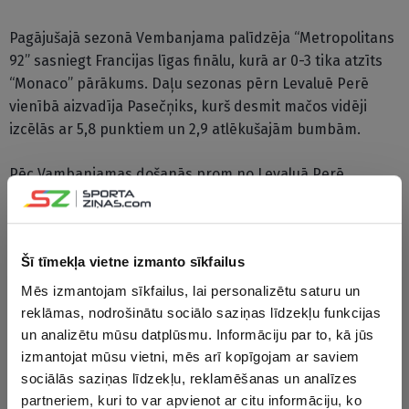
Pagājušajā sezonā Vembanjama palīdzēja “Metropolitans
92” sasniegt Francijas līgas finālu, kurā ar 0-3 tika atzīts
“Monaco” pārākums. Daļu sezonas pērn Levaluē Perē
vienībā aizvadīja Pasečņiks, kurš desmit mačos vidēji
izcēlās ar 5,8 punktiem un 2,9 atlēkušajām bumbām.
Pēc Vambanjamas došanās prom no Levaluā Perē
vienības šosezon pasliktinājās arī kluba rezultātu.
“Metropolitans 92” Francijas čempionātā ar četrām
uzvarām 34 spēlēs ierindojās pēdējā pozīcijā 18 komandu
Šī tīmekļa vietne izmanto sīkfailus
konkurencē un zaudēja vietu spēcīgākajā līgā.
Mēs izmantojam sīkfailus, lai personalizētu saturu un
Levaluā Perē klubs kopš tā dibināšanas 2007.gadā vienu
reklāmas, nodrošinātu sociālo saziņas līdzekļu funkcijas
reizi uzvarēja Francijas kausa izcīņā un vienu reizi kļuva
un analizētu mūsu datplūsmu. Informāciju par to, kā jūs
par Francijas Superkausa ieguvēju.
izmantojat mūsu vietni, mēs arī kopīgojam ar saviem
sociālās saziņas līdzekļu, reklamēšanas un analīzes
partneriem, kuri to var apvienot ar citu informāciju, ko
CITAS ZIŅAS NO ŠĪS KATEGORIJAS