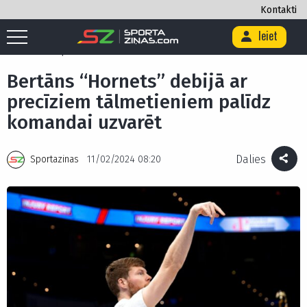
Kontakti
Ieiet
Sākums
/
Basketbols
/
Bertāns “Hornets” debijā ar precīziem
tālmetieniem palīdz komandai uzvarēt
Bertāns “Hornets” debijā ar
precīziem tālmetieniem palīdz
komandai uzvarēt
Dalies
Sportazinas
11/02/2024 08:20