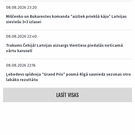
08.08.2026 23:20
Miščenko un Bukarestes komanda “aizliek priekšā kāju” Latvijas
sieviešu 3×3 izlasei
08.08.2026 22:40
Trakums Čehijā! Latvijas aizsargs Vientiess piedalās neticamā
vārtu karuselī
08.08.2026 22:16
Ļebedevs spīdveja “Grand Prix” posmā Rīgā sasniedz sezonas otro
labāko rezultātu
LASĪT VISAS