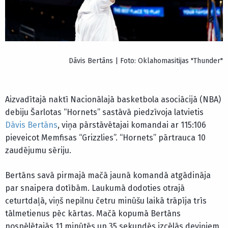
Dāvis Bertāns | Foto: Oklahomasitijas "Thunder"
Aizvadītajā naktī Nacionālajā basketbola asociācijā (NBA)
debiju Šarlotas “Hornets” sastāvā piedzīvoja latvietis
Dāvis Bertāns
, viņa pārstāvētajai komandai ar 115:106
pieveicot Memfisas “Grizzlies”. “Hornets” pārtrauca 10
zaudējumu sēriju.
Bertāns savā pirmajā mačā jaunā komandā atgādināja
par snaipera dotībām. Laukumā dodoties otrajā
ceturtdaļā, viņš nepilnu četru minūšu laikā trāpīja trīs
tālmetienus pēc kārtas. Mačā kopumā Bertāns
nospēlētajās 11 minūtēs un 35 sekundēs izcēlās deviņiem