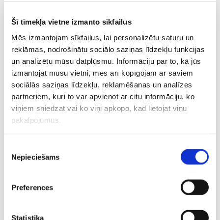
CITAS ZIŅAS NO ŠĪS KATEGORIJAS
Šī tīmekļa vietne izmanto sīkfailus
Mēs izmantojam sīkfailus, lai personalizētu saturu un
reklāmas, nodrošinātu sociālo saziņas līdzekļu funkcijas
VIDEO
VIDEO
un analizētu mūsu datplūsmu. Informāciju par to, kā jūs
izmantojat mūsu vietni, mēs arī kopīgojam ar saviem
Miščenko un
Bijušais Biedriņa
Latvijas k
sociālās saziņas līdzekļu, reklamēšanas un analīzes
Bukarestes komanda
cīņubiedrs pēc ilgas
fenomenāl
partneriem, kuri to var apvienot ar citu informāciju, ko
“aizliek priekšā kāju”
klusēšanas atgriežas
spēli un s
viņiem sniedzat vai ko viņi apkopo, kad lietojat viņu
Latvijas sieviešu 3×3
basketbolā jaunā
Turciju
pakalpojumus.
izlasei
lomā
Piekrišanas
Nepieciešams
izvēle
Preferences
Aktualitātes
Dāvis Bertāns
NBA
Statistika