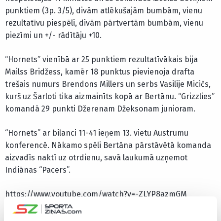
punktiem (3p. 3/5), divām atlēkušajām bumbām, vienu
rezultatīvu piespēli, divām pārtvertām bumbām, vienu
piezīmi un +/- rādītāju +10.
“Hornets” vienībā ar 25 punktiem rezultatīvākais bija
Mailss Bridžess, kamēr 18 punktus pievienoja drafta
trešais numurs Brendons Millers un serbs Vasilije Micičs,
kurš uz Šarloti tika aizmainīts kopā ar Bertānu. “Grizzlies”
komandā 29 punkti Džerenam Džeksonam junioram.
“Hornets” ar bilanci 11-41 ieņem 13. vietu Austrumu
konferencē. Nākamo spēli Bertāna pārstāvētā komanda
aizvadīs naktī uz otrdienu, savā laukumā uzņemot
Indiānas “Pacers”.
https://www.youtube.com/watch?v=-ZLYP8azmGM