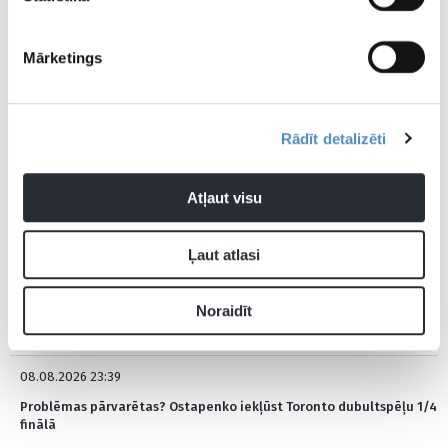
Mārketings
Pievienot komentāru
Rādīt detalizēti
Pagaidām neviens nav komentējis
Atļaut visu
JAUNĀKĀS ZIŅAS
Ļaut atlasi
08.08.2026 23:59
Noraidīt
“Gāja kā pa kalniem un lejām…” – Ļebedevs neslēpj vilšanos, bet
uzskata, ka izspiedis maksimumu
08.08.2026 23:39
Problēmas pārvarētas? Ostapenko iekļūst Toronto dubultspēļu 1/4
finālā