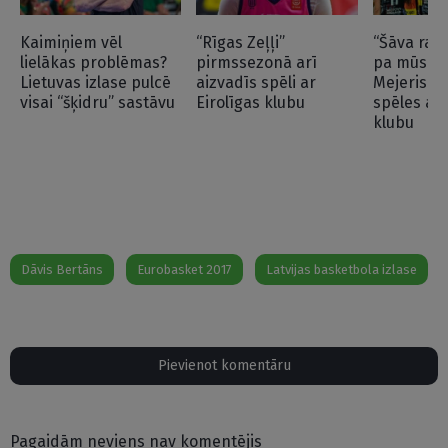
Kaimiņiem vēl
“Rīgas Zeļļi”
“Šāva raķ
lielākas problēmas?
pirmssezonā arī
pa mūsu f
Lietuvas izlase pulcē
aizvadīs spēli ar
Mejeris at
visai “šķidru” sastāvu
Eirolīgas klubu
spēles ar 
klubu
Dāvis Bertāns
Eurobasket 2017
Latvijas basketbola izlase
Pievienot komentāru
Pagaidām neviens nav komentējis