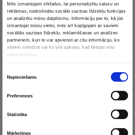
Mēs izmantojam sīkfailus, lai personalizētu saturu un
basketbola asociācijas (NBA) komanda Sanantonio
reklāmas, nodrošinātu sociālo saziņas līdzekļu funkcijas
“Spurs” pie viņa pat atsūtījusi ārstu. Spēlētājs atzina, ka
un analizētu mūsu datplūsmu. Informāciju par to, kā jūs
šādi vienība atkal pierādījusi kāpēc ir viena no labākajām
izmantojat mūsu vietni, mēs arī kopīgojam ar saviem
organizācijām pasaulē.
sociālās saziņas līdzekļu, reklamēšanas un analīzes
partneriem, kuri to var apvienot ar citu informāciju, ko
Tāpat Stambulā pašlaik ir arī “Spurs” viceprezidents
viņiem sniedzat vai ko viņi apkopo, kad lietojat viņu
basketbola jautājumos Montijs Viljamss, kurš bijis klāt arī
pakalpojumus.
vienā no Latvijas izlases treniņiem.
Piekrišanas
“Viņš atgādināja to, kas visvairāk interesē “Spurs” vienību
Nepieciešams
izvēle
– aizsardzību. Atgādināja par to, kādā pozīcijā labāk
atrasties. Tas it kā ir pašsaprotami, bet tajā pašā laikā ļoti
svarīgi,” stāstīja spēlētājs.
Preferences
Latvijas izlase guva otro panākumu trijos Eiropas
Statistika
čempionāta mačos. Nākamajā duelī tā otrdien arī
plkst.14.15 spēkosies ar Krieviju, bet grupas noslēgumā
ceturtdien būs cīņa ar mājinieci Turciju.
Mārketings