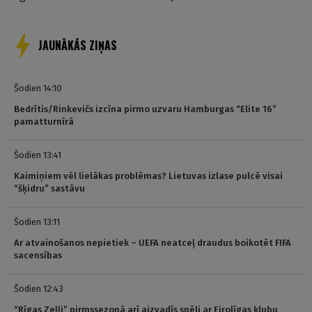
JAUNĀKĀS ZIŅAS
Šodien 14:10
Bedrītis/Rinkevičs izcīna pirmo uzvaru Hamburgas “Elite 16”
pamatturnīrā
Šodien 13:41
Kaimiņiem vēl lielākas problēmas? Lietuvas izlase pulcē visai
“šķidru” sastāvu
Šodien 13:11
Ar atvainošanos nepietiek – UEFA neatceļ draudus boikotēt FIFA
sacensības
Šodien 12:43
“Rīgas Zeļļi” pirmssezonā arī aizvadīs spēli ar Eirolīgas klubu