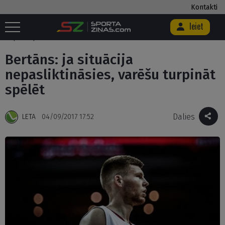
Kontakti
Ieiet
Sākums
/
Basketbols
/
Bertāns: ja situācija nepasliktināsies, varēšu
turpināt spēlēt
Bertāns: ja situācija
nepasliktināsies, varēšu turpināt
spēlēt
Dalies
LETA
04/09/2017 17:52