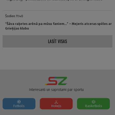
Šodien 11:40
“Šāva raķetes arēnā pa mūsu faniem…” – Mejeris atceras spēles ar
Grieķijas klubu
LASĪT VISAS
Interesanti un saprotami par sportu
Futbols
Hokejs
Basketbols