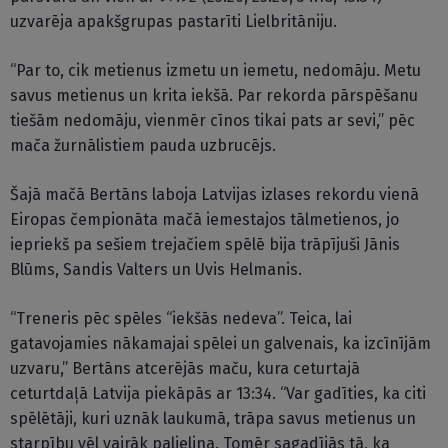
uzvarēja apakšgrupas pastarīti Lielbritāniju.
“Par to, cik metienus izmetu un iemetu, nedomāju. Metu
savus metienus un krita iekšā. Par rekorda pārspēšanu
tiešām nedomāju, vienmēr cīnos tikai pats ar sevi,” pēc
mača žurnālistiem pauda uzbrucējs.
Šajā mačā Bertāns laboja Latvijas izlases rekordu vienā
Eiropas čempionāta mačā iemestajos tālmetienos, jo
iepriekš pa sešiem trejačiem spēlē bija trāpījuši Jānis
Blūms, Sandis Valters un Uvis Helmanis.
“Treneris pēc spēles “iekšās nedeva”. Teica, lai
gatavojamies nākamajai spēlei un galvenais, ka izcīnījām
uzvaru,” Bertāns atcerējās maču, kura ceturtajā
ceturtdaļā Latvija piekāpās ar 13:34. “Var gadīties, ka citi
spēlētāji, kuri uznāk laukumā, trāpa savus metienus un
starpību vēl vairāk palielina. Tomēr sagadījās tā, ka