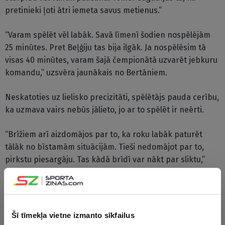
pretinieki ļoti ātri iemeta savus metienus.”
“Varam spēlēt vēl labāk. Savā līmenī šodien nospēlējām
25 minūtes. Pret Beļģiju tas bija ilgāk. Ja nospēlēsim tā
visas 40 minūtes, varam šajā čempionātā uzvarēt jebkuru
komandu,” uzsvēra jaunākais no Bertāniem.
Neskatoties uz lielisko precizitāti, spēlētājs pauda cerību,
ka uzmava vairs nebūs jālieto, jo ar to spēlēt ir neērti.
“Brīžiem arī aizdomājos par to, ka roku labāk paturēt
tālāk no bīstamām situācijām. Tieši nedomājot par to,
pirkstu piesargāju. Tas kādā brīdī var nākt par sliktu,”
stāstīja spēlētājs. “Ja situāciju ar pirkstu nepasliktināsies,
varēšu spēlēt arī turpmāk. Sāpes nebija nevienā brīdī.
Pirkstā ir plīsusi saite, tāpēc tur nav, kam sāpēt.”
Šī tīmekļa vietne izmanto sīkfailus
Bertāns stāstīja, ka viņa pārstāvētā Nacionālās