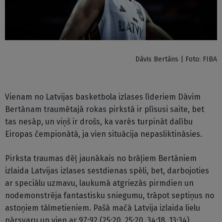
Dāvis Bertāns | Foto: FIBA
Vienam no Latvijas basketbola izlases līderiem Dāvim
Bertānam traumētajā rokas pirkstā ir plīsusi saite, bet
tas nesāp, un viņš ir drošs, ka varēs turpināt dalību
Eiropas čempionātā, ja vien situācija nepasliktināsies.
Pirksta traumas dēļ jaunākais no brāļiem Bertāniem
izlaida Latvijas izlases sestdienas spēli, bet, darbojoties
ar speciālu uzmavu, laukumā atgriezās pirmdien un
nodemonstrēja fantastisku sniegumu, trāpot septiņus no
astoņiem tālmetieniem. Pašā mačā Latvija izlaida lielu
pārsvaru un vien ar 97:92 (25:20, 25:20, 34:18, 13:34)