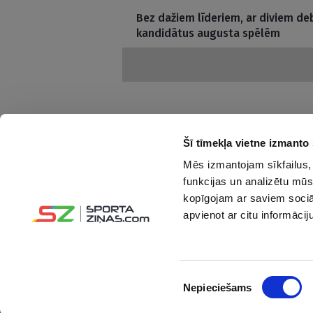
Bez dažiem līderiem, ar diviem deb
kandidātus augusta spēlēm
Šī tīmekļa vietne izmanto 
Mēs izmantojam sīkfailus, 
Interesanti un saprotami par sportu
funkcijas un analizētu mūs
kopīgojam ar saviem sociāl
Seko mums:
apvienot ar citu informācij
Piekrišanas
Nepieciešams
izvēle
© Sportazinas.com - Visas tiesības rezervētas.