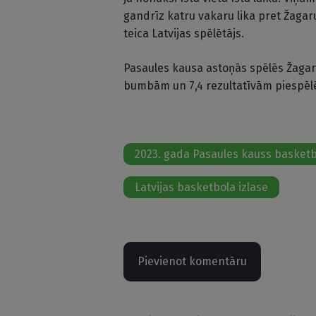
gandrīz katru vakaru lika pret Žagaru
teica Latvijas spēlētājs.
Pasaules kausa astoņās spēlēs Žagars 
bumbām un 7,4 rezultatīvām piespēl
2023. gada Pasaules kauss basket
Latvijas basketbola izlase
Pievienot komentāru