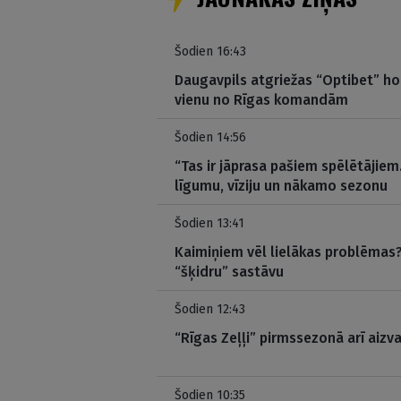
Šodien 16:43
Daugavpils atgriežas “Optibet” hok
vienu no Rīgas komandām
Šodien 14:56
“Tas ir jāprasa pašiem spēlētājiem
līgumu, vīziju un nākamo sezonu
Šodien 13:41
Kaimiņiem vēl lielākas problēmas? 
“šķidru” sastāvu
Šodien 12:43
“Rīgas Zeļļi” pirmssezonā arī aizva
Šodien 10:35