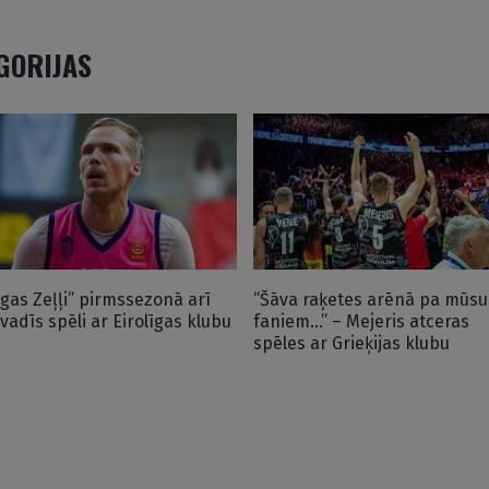
EGORIJAS
īgas Zeļļi” pirmssezonā arī
“Šāva raķetes arēnā pa mūsu
zvadīs spēli ar Eirolīgas klubu
faniem…” – Mejeris atceras
spēles ar Grieķijas klubu