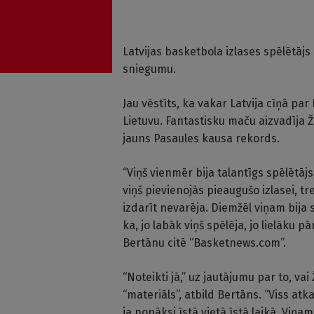
Latvijas basketbola izlases spēlētājs
sniegumu.
Jau vēstīts, ka vakar Latvija cīņā pa
Lietuvu. Fantastisku maču aizvadīja Ža
jauns Pasaules kausa rekords.
“Viņš vienmēr bija talantīgs spēlētājs
viņš pievienojās pieaugušo izlasei, tre
izdarīt nevarēja. Diemžēl viņam bija 
ka, jo labāk viņš spēlēja, jo lielāku p
Bertānu citē “Basketnews.com”.
“Noteikti jā,” uz jautājumu par to, v
“materiāls”, atbild Bertāns. “Viss atk
ja nonāksi īstā vietā īstā laikā. Viņam 