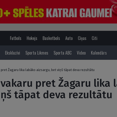
Futbols
Hokejs
Basketbols
Auto
Cīņas
Citi
Ekskluzīvi
Sporta Likmes
Sporta ABC
Video
Kalendārs
 pret Žagaru lika labāko aizsargu, bet viņš tāpat deva rezultātu
 vakaru pret Žagaru lika
iņš tāpat deva rezultātu