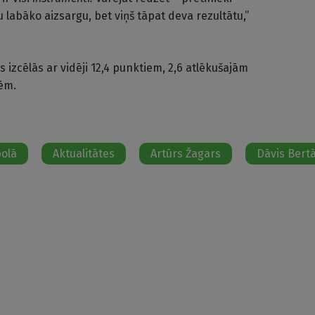
 labāko aizsargu, bet viņš tāpat deva rezultātu,”
izcēlās ar vidēji 12,4 punktiem, 2,6 atlēkušajām
ēm.
bolā
Aktualitātes
Artūrs Žagars
Dāvis Bert