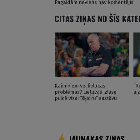
Pagaidām neviens nav komentējis
CITAS ZIŅAS NO ŠĪS KAT
Kaimiņiem vēl lielākas
“R
problēmas? Lietuvas izlase
ai
pulcē visai “šķidru” sastāvu
JAUNĀKĀS ZIŅAS