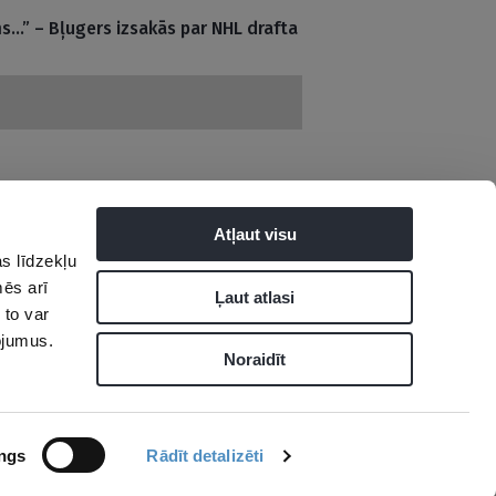
s…” – Bļugers izsakās par NHL drafta
Atļaut visu
s līdzekļu
mēs arī
tuma politika
Ļaut atlasi
 to var
pojumus.
Noraidīt
ngs
Rādīt detalizēti