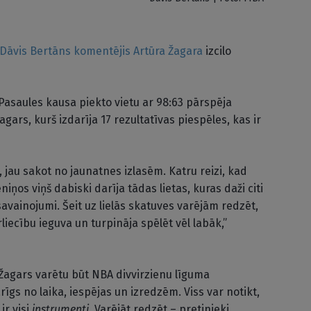
Dāvis Bertāns
komentējis
Artūra Žagara
izcilo
r Pasaules kausa piekto vietu ar 98:63 pārspēja
gars, kurš izdarīja 17 rezultatīvas piespēles, kas ir
, jau sakot no jaunatnes izlasēm. Katru reizi, kad
niņos viņš dabiski darīja tādas lietas, kuras daži citi
savainojumi. Šeit uz lielās skatuves varējām redzēt,
ārliecību ieguva un turpināja spēlēt vēl labāk,”
ai Žagars varētu būt NBA divvirzienu līguma
arīgs no laika, iespējas un izredzēm. Viss var notikt,
ir visi
instrumenti.
Varējāt redzēt – pretinieki