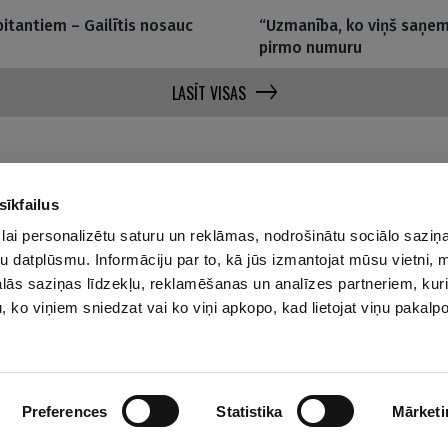
itantiem – Gailītis nosauc
“Uzmanība, ko viņš saņem
pirmo numuru
LASĪT VISAS
sīkfailus
lai personalizētu saturu un reklāmas, nodrošinātu sociālo saziņa
u datplūsmu. Informāciju par to, kā jūs izmantojat mūsu vietni, 
Par mums
Privā
ās saziņas līdzekļu, reklamēšanas un analīzes partneriem, kuri
Reklāmas Parametri
u, ko viņiem sniedzat vai ko viņi apkopo, kad lietojat viņu pakal
Kontakti
Preferences
Statistika
Mārketi