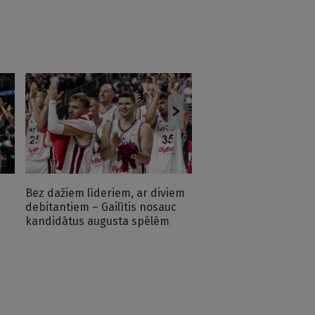
Ar spožo talantu prie
Latvijas U16 izlase sā
čempionātu
Bez dažiem līderiem, ar diviem
debitantiem – Gailītis nosauc
kandidātus augusta spēlēm