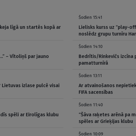
Šodien 15:41
eja līgā un startēs kopā ar
Lielisks kurss uz “play-o
noslēdz grupu turnīru H
Šodien 14:10
…” – Vītoliņš par jauno
Bedrītis/Rinkevičs izcīna
pamatturnīrā
Šodien 13:11
Lietuvas izlase pulcē visai
Ar atvainošanos nepietie
FIFA sacensības
Šodien 11:40
dīs spēli ar Eirolīgas klubu
“Šāva raķetes arēnā pa m
spēles ar Grieķijas klubu
Šodien 10:09