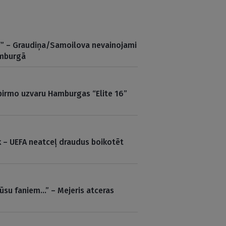
ff” – Graudiņa/Samoilova nevainojami
amburgā
 pirmo uzvaru Hamburgas “Elite 16”
k – UEFA neatceļ draudus boikotēt
ūsu faniem…” – Mejeris atceras