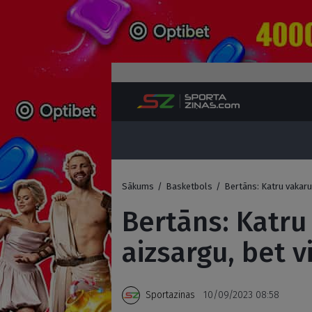
Sākums
/
Basketbols
/
Bertāns: Katru vakaru
Bertāns: Katru
aizsargu, bet v
Sportazinas
10/09/2023 08:58