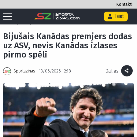
Kontakti
Ieiet
Sākums
/
Citi
/
Bijušais Kanādas premjers dodas uz ASV, nevis Kanādas
izlases pirmo spēli
Bijušais Kanādas premjers dodas
uz ASV, nevis Kanādas izlases
pirmo spēli
Dalies
Sportazinas
13/06/2026 12:18