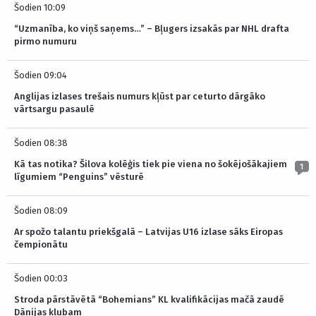
Šodien 10:09
“Uzmanība, ko viņš saņems…” – Bļugers izsakās par NHL drafta
pirmo numuru
Šodien 09:04
Anglijas izlases trešais numurs kļūst par ceturto dārgāko
vārtsargu pasaulē
Šodien 08:38
Kā tas notika? Šilova kolēģis tiek pie viena no šokējošākajiem
1
līgumiem “Penguins” vēsturē
Šodien 08:09
Ar spožo talantu priekšgalā – Latvijas U16 izlase sāks Eiropas
čempionātu
Šodien 00:03
Stroda pārstāvētā “Bohemians” KL kvalifikācijas mačā zaudē
Dānijas klubam