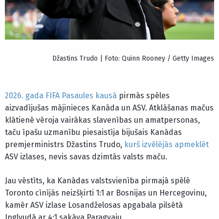
Džastins Trudo | Foto: Quinn Rooney / Getty Images
2026. gada FIFA Pasaules kausā
pirmās spēles
aizvadījušas mājinieces Kanāda un ASV. Atklāšanas mačus
klātienē vēroja vairākas slavenības un amatpersonas,
taču īpašu uzmanību piesaistīja bijušais Kanādas
premjerministrs Džastins Trudo,
kurš izvēlējās apmeklēt
ASV izlases, nevis savas dzimtās valsts maču.
Jau vēstīts, ka Kanādas valstsvienība pirmajā spēlē
Toronto cīnījās neizšķirti 1:1 ar Bosnijas un Hercegovinu,
kamēr ASV izlase Losandželosas apgabala pilsētā
Inglvudā ar 4:1 sakāva Paragvaju.