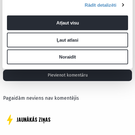
Rādīt detalizēti
Atļaut visu
2026. gada Pasaules kauss futbolā
Aktualitātes
Ļaut atlasi
ASV futbola izlase
Džastins Trudo
Kanādas futbola izlase
Noraidīt
Pievienot komentāru
Pagaidām neviens nav komentējis
JAUNĀKĀS ZIŅAS