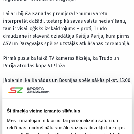
Lai arī bijušā Kanādas premjera lēmumu varētu
interpretēt dažādi, tostarp kā savas valsts necienīšanu,
tam ir visai loģisks izskaidrojums – proti, Trudo
draudzene ir slavenā dziedātāja Keitija Perija, kura pirms
ASV un Paragvajas spēles uzstājās atklāšanas ceremonijā.
Pirmā puslaika laikā TV kameras fiksēja, ka Trudo un
Perija atrodas kopā VIP ložā.
Jāpiemin, ka Kanādas un Bosnijas spēle sākās plkst. 15:00
pēc vietējā laika, bet ASV un Paragvajas duelis – sešas
stundas vēlāk.
Šī tīmekļa vietne izmanto sīkfailus
🚨 Justin Trudeau and Katy Perry watching USA vs
Paraguay!
Mēs izmantojam sīkfailus, lai personalizētu saturu un
reklāmas, nodrošinātu sociālo saziņas līdzekļu funkcijas