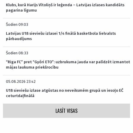
Klubs, kurā Harijs Vītoliņš ir leģenda – Latvijas izlases kandidāts
pagarina līgumu
Šodien 09:03
Latvijas U18 sieviešu izlasei 1/4 finālā basketbola lielvalsts
pārbaudījums
Šodien 08:33
“Riga FC” pret “Győri ETO”: uzbrukuma jauda var palīdzēt izmantot
mājas laukuma priekšrocību
05.08.2026 23:42
U18 sieviešu izlase atgūstas no neveiksmēm grupā un iesoļo EČ
ceturtdaļfinālā
LASĪT VISAS