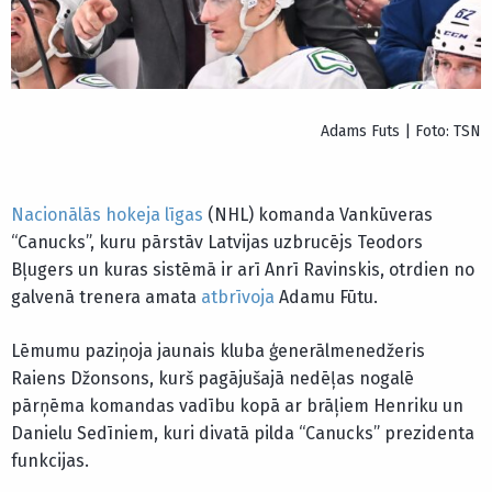
Adams Futs | Foto: TSN
Nacionālās hokeja līgas
(NHL) komanda Vankūveras
“Canucks”, kuru pārstāv Latvijas uzbrucējs Teodors
Bļugers un kuras sistēmā ir arī Anrī Ravinskis, otrdien no
galvenā trenera amata
atbrīvoja
Adamu Fūtu.
Lēmumu paziņoja jaunais kluba ģenerālmenedžeris
Raiens Džonsons, kurš pagājušajā nedēļas nogalē
pārņēma komandas vadību kopā ar brāļiem Henriku un
Danielu Sedīniem, kuri divatā pilda “Canucks” prezidenta
funkcijas.