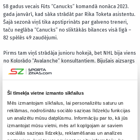
58 gadus vecais Fūts “Canucks” komandā nonāca 2023.
gada janvārī, kad sāka strādāt par Rika Toketa asistentu.
Šajā sezonā viņš tika apstiprināts par galveno treneri,
taču neglāba “Canucks” no sliktākās bilances visā līgā –
82 spēlēs 49 zaudējumi.
Pirms tam viņš strādāja junioru hokejā, bet NHL bija viens
no Kolorādo “Avalanche” konsultantiem. Bijušais aizsargs
Fūts ar “Avalanche” divreiz kļuva par Stenlija kausa
ieguvēju, 1996. gadā to paveicot kopā ar Sandi Ozoliņu.
Šī tīmekļa vietne izmanto sīkfailus
Thank you Adam Foote, Scott Young, Kevin Dean,
and Brett McLean for everything you gave to the
Mēs izmantojam sīkfailus, lai personalizētu saturu un
Vancouver Canucks. We are grateful for your
reklāmas, nodrošinātu sociālo saziņas līdzekļu funkcijas
leadership and dedication.
un analizētu mūsu datplūsmu. Informāciju par to, kā jūs
izmantojat mūsu vietni, mēs arī kopīgojam ar saviem
pic.twitter.com/Fo5r7sJwCh
sociālās saziņas līdzekļu, reklamēšanas un analīzes