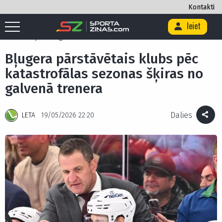
Kontakti
Ieiet
Sākums
/
Hokejs
/
Bļugera pārstāvētais klubs pēc katastrofālas
sezonas šķiras no galvenā trenera
Bļugera pārstāvētais klubs pēc
katastrofālas sezonas šķiras no
galvenā trenera
Dalies
LETA
19/05/2026 22:20