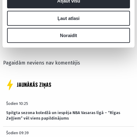
Atļaut visu
Adams Futs
Aktualitātes
NHL
Ļaut atlasi
Noraidīt
Pievienot komentāru
Pagaidām neviens nav komentējis
JAUNĀKĀS ZIŅAS
Šodien 10:25
Spilgta sezona koledžā un iespēja NBA Vasaras līgā – “Rīgas
Zeļļiem” vēl viens papildinājums
Šodien 09:39