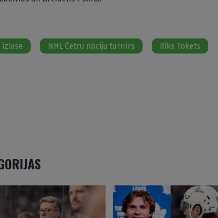
izlase
NHL Četru nāciju turnīrs
Riks Tokets
EGORIJAS