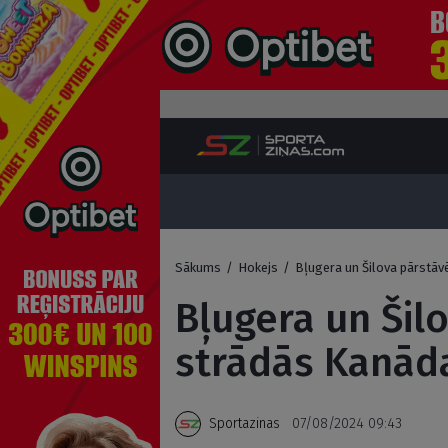
Sākums
/
Hokejs
/
Bļugera un Šilova pārstāv
Bļugera un Šil
strādās Kanāda
Sportazinas
07/08/2024 09:43