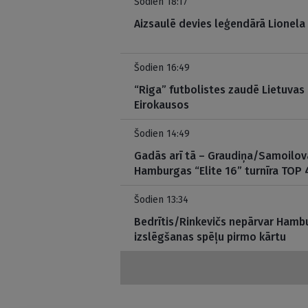
Šodien 18:17
Aizsaulē devies leģendārā Lionela
Šodien 16:49
“Riga” futbolistes zaudē Lietuvas
Eirokausos
Šodien 14:49
Gadās arī tā – Graudiņa/Samoilov
Hamburgas “Elite 16” turnīra TOP 
Šodien 13:34
Bedrītis/Rinkevičs nepārvar Hambu
izslēgšanas spēļu pirmo kārtu