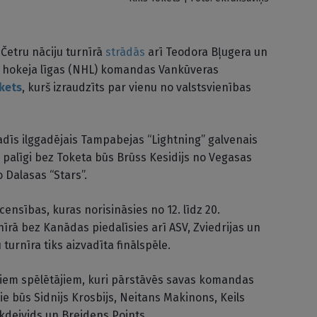
Četru nāciju turnīrā
strādās
arī Teodora Bļugera un
s hokeja līgas (NHL) komandas Vankūveras
kets
, kurš izraudzīts par vienu no valstsvienības
adīs ilggadējais Tampabejas “Lightning” galvenais
 palīgi bez Toketa būs Brūss Kesidijs no Vegasas
 Dalasas “Stars”.
censības, kuras norisināsies no 12. līdz 20.
rā bez Kanādas piedalīsies arī ASV, Zviedrijas un
turnīra tiks aizvadīta finālspēle.
ešiem spēlētājiem, kuri pārstāvēs savas komandas
tie būs Sidnijs Krosbijs, Neitans Makinons, Keils
deivids un Breidens Points.