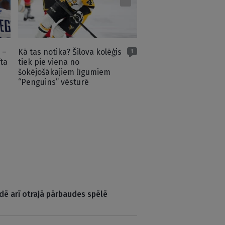
sezonas skaistākajie
 –
Kā tas notika? Šilova kolēģis
1
ta
tiek pie viena no
šokējošākajiem līgumiem
“Penguins” vēsturē
udē arī otrajā pārbaudes spēlē