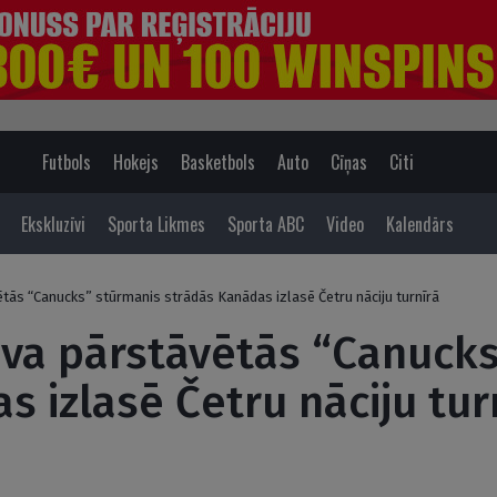
Futbols
Hokejs
Basketbols
Auto
Cīņas
Citi
Ekskluzīvi
Sporta Likmes
Sporta ABC
Video
Kalendārs
ētās “Canucks” stūrmanis strādās Kanādas izlasē Četru nāciju turnīrā
ova pārstāvētās “Canuck
s izlasē Četru nāciju tur