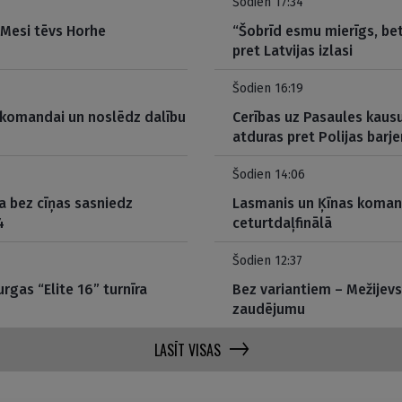
Šodien 17:34
 Mesi tēvs Horhe
“Šobrīd esmu mierīgs, be
pret Latvijas izlasi
Šodien 16:19
 komandai un noslēdz dalību
Cerības uz Pasaules kausu
atduras pret Polijas barje
Šodien 14:06
a bez cīņas sasniedz
Lasmanis un Ķīnas komand
4
ceturtdaļfinālā
Šodien 12:37
rgas “Elite 16” turnīra
Bez variantiem – Mežijevs
zaudējumu
LASĪT VISAS