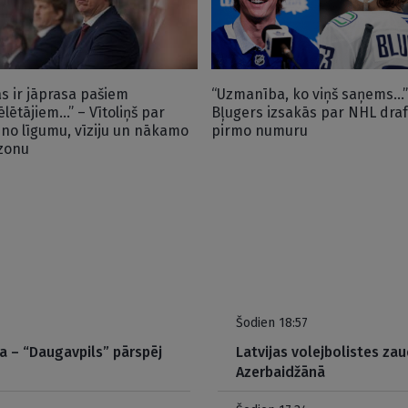
as ir jāprasa pašiem
“Uzmanība, ko viņš saņems…”
ēlētājiem…” – Vītoliņš par
Bļugers izsakās par NHL draf
uno līgumu, vīziju un nākamo
pirmo numuru
zonu
Šodien 18:57
ta – “Daugavpils” pārspēj
Latvijas volejbolistes za
Azerbaidžānā