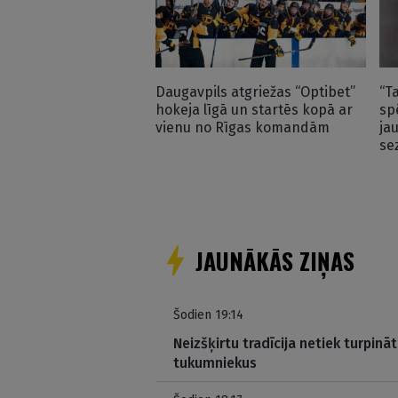
Daugavpils atgriežas “Optibet”
“T
hokeja līgā un startēs kopā ar
sp
vienu no Rīgas komandām
ja
se
JAUNĀKĀS ZIŅAS
Šodien 19:14
Neizšķirtu tradīcija netiek turpinā
tukumniekus