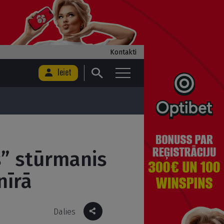
Kontakti
Ieiet
s” stūrmanis
nīrā
Dalies