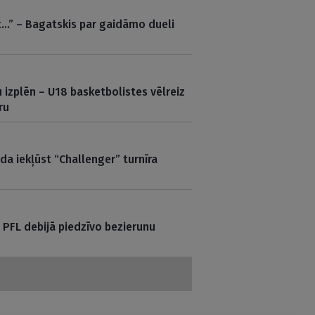
t…” – Bagatskis par gaidāmo dueli
 izplēn – U18 basketbolistes vēlreiz
ru
a iekļūst “Challenger” turnīra
 PFL debijā piedzīvo bezierunu