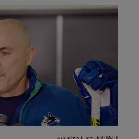
Riks Tokets | Foto: ekrānšāviņš