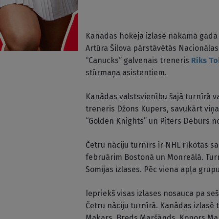
Kanādas hokeja izlasē nākamā gada 
Artūra Šilova pārstāvētās Nacionāla
“Canucks” galvenais treneris
Riks To
stūrmaņa asistentiem.
Kanādas valstsvienību šajā turnīrā v
treneris Džons Kupers, savukārt viņa
“Golden Knights” un Piters Deburs no
Četru nāciju turnīrs ir NHL rīkotās sa
februārim Bostonā un Monreālā. Turnī
Somijas izlases. Pēc viena apļa grupu 
Iepriekš visas izlases nosauca pa s
Četru nāciju turnīrā. Kanādas izlasē 
Makars, Breds Maršānds, Konors Mak