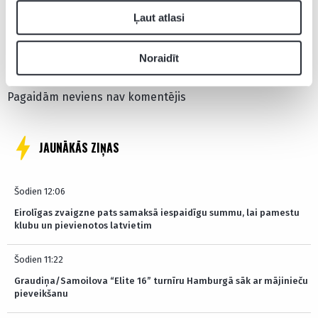
Ļaut atlasi
Pievienot komentāru
Noraidīt
Pagaidām neviens nav komentējis
JAUNĀKĀS ZIŅAS
Šodien 12:06
Eirolīgas zvaigzne pats samaksā iespaidīgu summu, lai pamestu
klubu un pievienotos latvietim
Šodien 11:22
Graudiņa/Samoilova “Elite 16” turnīru Hamburgā sāk ar mājinieču
pieveikšanu