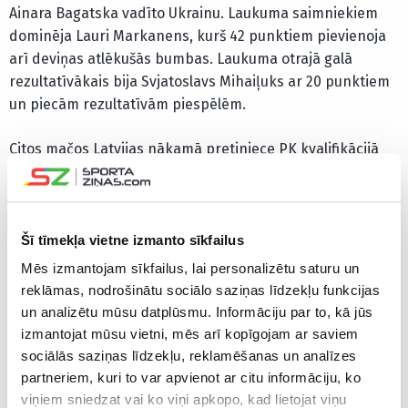
Ainara Bagatska vadīto Ukrainu. Laukuma saimniekiem
dominēja Lauri Markanens, kurš 42 punktiem pievienoja
arī deviņas atlēkušās bumbas. Laukuma otrajā galā
rezultatīvākais bija Svjatoslavs Mihaiļuks ar 20 punktiem
un piecām rezultatīvām piespēlēm.
Citos mačos Latvijas nākamā pretiniece PK kvalifikācijā
Turcija ar 86:87 atzina Polijas pārākumu, Slovākija ar 57:59
zaudēja Šveicei, Horvātija sagrāva Ungāriju ar 84:64, bet
Izraēla sagrāva Rumāniju – 105:61. Grieķija atpūtināja
Janni Adetokunbo, kas netraucēja apspēlēt Grūziju ar
Šī tīmekļa vietne izmanto sīkfailus
80:67, savukārt Francija pārspēja Beļģiju ar 90:71.
Mēs izmantojam sīkfailus, lai personalizētu saturu un
reklāmas, nodrošinātu sociālo saziņas līdzekļu funkcijas
CITAS ZIŅAS NO ŠĪS KATEGORIJAS
un analizētu mūsu datplūsmu. Informāciju par to, kā jūs
izmantojat mūsu vietni, mēs arī kopīgojam ar saviem
sociālās saziņas līdzekļu, reklamēšanas un analīzes
partneriem, kuri to var apvienot ar citu informāciju, ko
viņiem sniedzat vai ko viņi apkopo, kad lietojat viņu