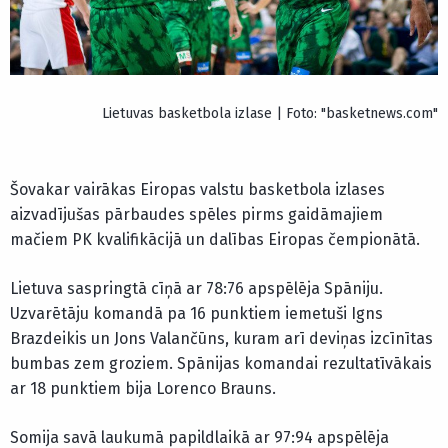
Lietuvas basketbola izlase | Foto: "basketnews.com"
Šovakar vairākas Eiropas valstu basketbola izlases
aizvadījušas pārbaudes spēles pirms gaidāmajiem
mačiem PK kvalifikācijā un dalības Eiropas čempionātā.
Lietuva saspringtā cīņā ar 78:76 apspēlēja Spāniju.
Uzvarētāju komandā pa 16 punktiem iemetuši Igns
Brazdeikis un Jons Valančūns, kuram arī deviņas izcīnītas
bumbas zem groziem. Spānijas komandai rezultatīvākais
ar 18 punktiem bija Lorenco Brauns.
Somija savā laukumā papildlaikā ar 97:94 apspēlēja