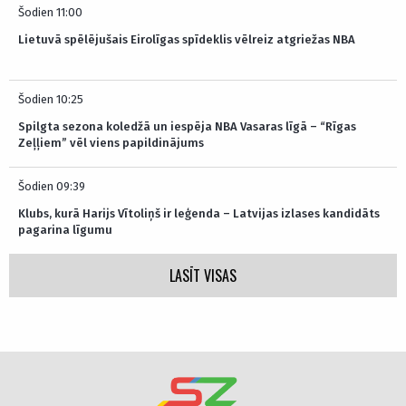
Šodien 11:00
Lietuvā spēlējušais Eirolīgas spīdeklis vēlreiz atgriežas NBA
Šodien 10:25
Spilgta sezona koledžā un iespēja NBA Vasaras līgā – “Rīgas
Zeļļiem” vēl viens papildinājums
Šodien 09:39
Klubs, kurā Harijs Vītoliņš ir leģenda – Latvijas izlases kandidāts
pagarina līgumu
LASĪT VISAS