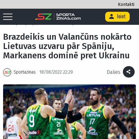
Kontakti
Ieiet
Sākums
/
Basketbols
/
Brazdeikis un Valančūns nokārto Lietuvas
uzvaru pār Spāniju, Markanens dominē pret Ukrainu
Brazdeikis un Valančūns nokārto
Lietuvas uzvaru pār Spāniju,
Markanens dominē pret Ukrainu
Dalies
Sportazinas
18/08/2022 22:29