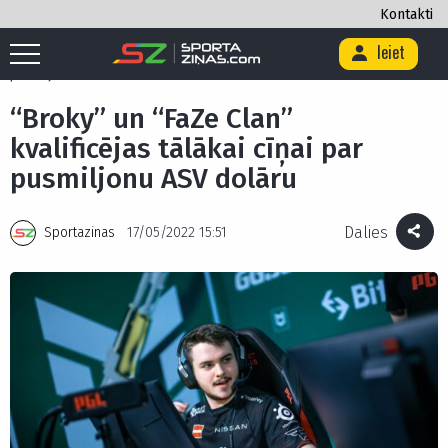
Kontakti
Ieiet
Sākums
/
E-sports
/
“Broky” un “FaZe Clan” kvalificējas tālākai cīņai par
pusmiljonu ASV dolāru
“Broky” un “FaZe Clan”
kvalificējas tālākai cīņai par
pusmiljonu ASV dolāru
Dalies
Sportazinas
17/05/2022 15:51