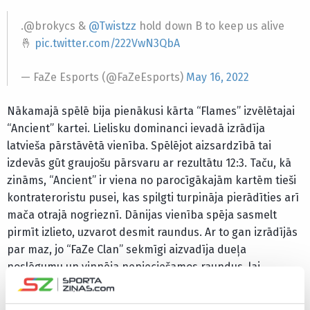
.@brokycs &
@Twistzz
hold down B to keep us alive
🤞
pic.twitter.com/222VwN3QbA
— FaZe Esports (@FaZeEsports)
May 16, 2022
Nākamajā spēlē bija pienākusi kārta “Flames” izvēlētajai
“Ancient” kartei. Lielisku dominanci ievadā izrādīja
latvieša pārstāvētā vienība. Spēlējot aizsardzībā tai
izdevās gūt graujošu pārsvaru ar rezultātu 12:3. Taču, kā
zināms, “Ancient” ir viena no parocīgākajām kartēm tieši
kontrateroristu pusei, kas spilgti turpināja pierādīties arī
mača otrajā nogrieznī. Dānijas vienība spēja sasmelt
pirmīt izlieto, uzvarot desmit raundus. Ar to gan izrādījās
par maz, jo “FaZe Clan” sekmīgi aizvadīja dueļa
noslēgumu un vinnēja nepieciešamos raundus, lai
panāktu rezultātu 16:13. Visvairāk “killu” paguva sakrāt
“broky” komandas biedrs “rain” – 30. Latvietis atpalika