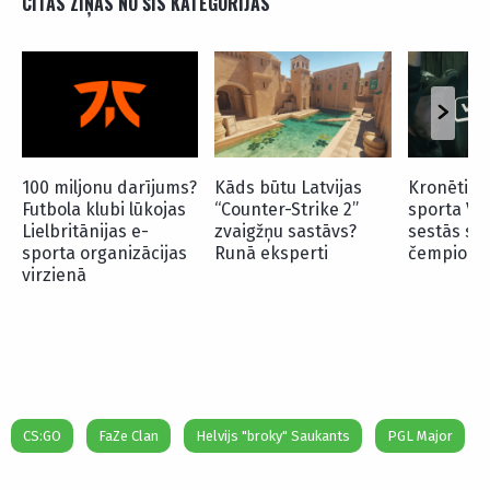
CITAS ZIŅAS NO ŠĪS KATEGORIJAS
100 miljonu darījums?
Kāds būtu Latvijas
Kronēti “O
Futbola klubi lūkojas
“Counter-Strike 2”
sporta Vir
Lielbritānijas e-
zvaigžņu sastāvs?
sestās se
sporta organizācijas
Runā eksperti
čempioni
virzienā
CS:GO
FaZe Clan
Helvijs "broky" Saukants
PGL Major