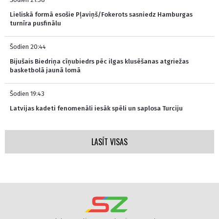
Lieliskā formā esošie Pļaviņš/Fokerots sasniedz Hamburgas
turnīra pusfinālu
Šodien 20:44
Bijušais Biedriņa cīņubiedrs pēc ilgas klusēšanas atgriežas
basketbolā jaunā lomā
Šodien 19:43
Latvijas kadeti fenomenāli iesāk spēli un saplosa Turciju
LASĪT VISAS