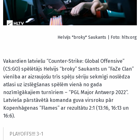
Helvijs "broky" Saukants | Foto: hltv.org
Vakardien latviešu “Counter-Strike: Global Offensive”
(CS:GO) spēlētājs Helvijs “broky” Saukants un “FaZe Clan”
vienība ar aizraujošu trīs spēļu sēriju sekmīgi noslēdza
atlasi uz izslēgšanas spēlēm vienā no gada
nozīmīgākajiem turnīriem – “PGL Major Antwerp 2022”.
Latvieša pārstāvētā komanda guva virsroku pār
Kopenhāgenas “Flames” ar rezultātu 2:1 (13:16, 16:13 un
16:6).
PLAYOFFS!!! 3-1