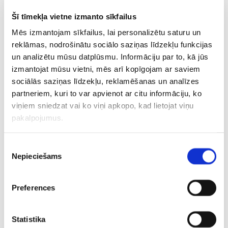
vien nedaudz, dalot otro vietu serverī ar pretinieku
Šī tīmekļa vietne izmanto sīkfailus
vienības pārstāvi “nicoodoz”. Abi nošāva pretiniekus 27
reizes.
Mēs izmantojam sīkfailus, lai personalizētu saturu un
reklāmas, nodrošinātu sociālo saziņas līdzekļu funkcijas
Sērijas izšķirošais mačš norisinājās vēl vienā šķietami
un analizētu mūsu datplūsmu. Informāciju par to, kā jūs
kontrateroristiem ērtā kartē – “Nuke”. Tas gan šoreiz
izmantojat mūsu vietni, mēs arī kopīgojam ar saviem
sociālās saziņas līdzekļu, reklamēšanas un analīzes
brīnumainā kārtā neapstiprinājās, jo “FaZe Clan” satrieca
partneriem, kuri to var apvienot ar citu informāciju, ko
pretiniekus ar pārliecinošu spēli uzbrukumā, gūstot
viņiem sniedzat vai ko viņi apkopo, kad lietojat viņu
ievērojamu pārsvaru ar rezultātu 13:2. “Flames” šādam
pakalpojumus.
pārspēkam nespēja pretoties un arī otrajā nogrieznī
nerada iespējas atspēlēties, kamēr “FaZe Clan” pietika
vien ar trīs raundiem, lai noslēgtu šo maču sev par labu ar
Piekrišanas
Nepieciešams
izvēle
rezultātu 16:6 un triumfētu sērijā kopumā, kas viņiem arī
izdevās. Ar lielisku sniegumu gūt virsroku trešajā duelī
savai komandai palīdzēja “ropz”, iznīcinot pretiniekus 25
Preferences
reizes. Tas bija labākais rādītājs starp abām komandām.
Tikmēr Helvijs dalīja otro vietu kopā ar “rain” un
Statistika
“nicoodoz”, katrs sakrājot 18 “killus”.