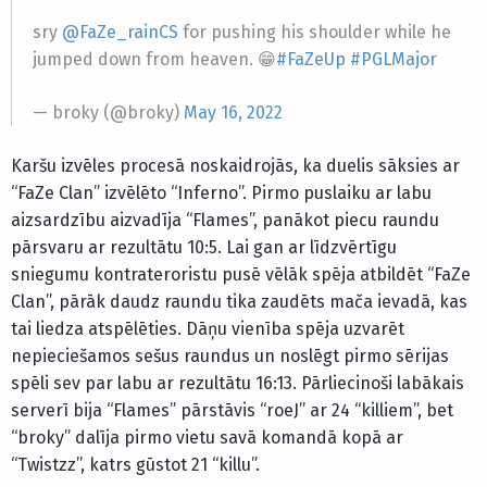
sry
@FaZe_rainCS
for pushing his shoulder while he
jumped down from heaven. 😁
#FaZeUp
#PGLMajor
— broky (@broky)
May 16, 2022
Karšu izvēles procesā noskaidrojās, ka duelis sāksies ar
“FaZe Clan” izvēlēto “Inferno”. Pirmo puslaiku ar labu
aizsardzību aizvadīja “Flames”, panākot piecu raundu
pārsvaru ar rezultātu 10:5. Lai gan ar līdzvērtīgu
sniegumu kontrateroristu pusē vēlāk spēja atbildēt “FaZe
Clan”, pārāk daudz raundu tika zaudēts mača ievadā, kas
tai liedza atspēlēties. Dāņu vienība spēja uzvarēt
nepieciešamos sešus raundus un noslēgt pirmo sērijas
spēli sev par labu ar rezultātu 16:13. Pārliecinoši labākais
serverī bija “Flames” pārstāvis “roeJ” ar 24 “killiem”, bet
“broky” dalīja pirmo vietu savā komandā kopā ar
“Twistzz”, katrs gūstot 21 “killu”.