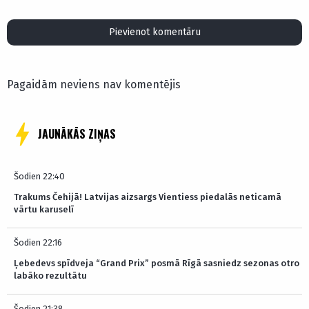
Pievienot komentāru
Pagaidām neviens nav komentējis
JAUNĀKĀS ZIŅAS
Šodien 22:40
Trakums Čehijā! Latvijas aizsargs Vientiess piedalās neticamā
vārtu karuselī
Šodien 22:16
Ļebedevs spīdveja “Grand Prix” posmā Rīgā sasniedz sezonas otro
labāko rezultātu
Šodien 21:38