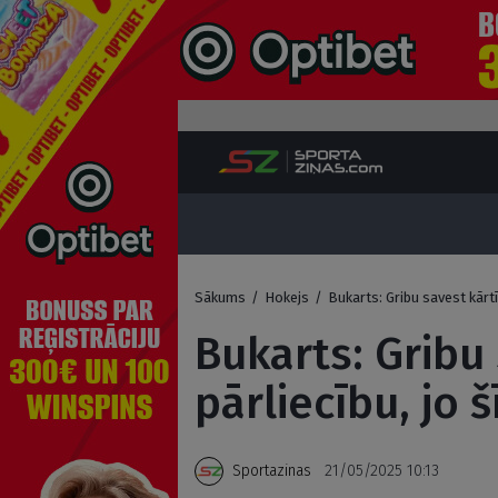
Sākums
/
Hokejs
/
Bukarts: Gribu savest kārt
Bukarts: Gribu
pārliecību, jo 
Sportazinas
21/05/2025 10:13