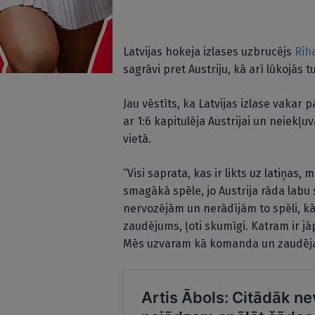
Latvijas hokeja izlases uzbrucējs
Rih
sagrāvi pret Austriju, kā arī lūkojās 
Jau vēstīts, ka Latvijas izlase vakar
ar 1:6 kapitulēja Austrijai un neiekļu
vietā.
“Visi saprata, kas ir likts uz latiņas
smagākā spēle, jo Austrija rāda lab
nervozējām un nerādījām to spēli, kā
zaudējums, ļoti skumīgi. Katram ir j
Mēs uzvaram kā komanda un zaudēja