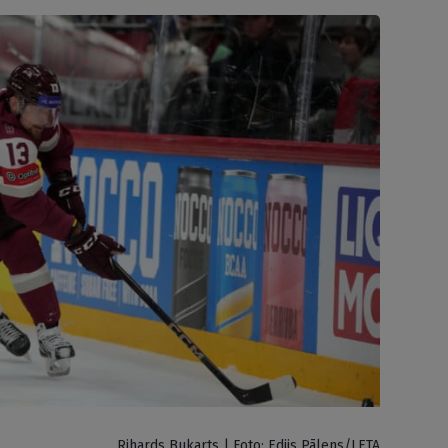
Rihards Bukarts | Foto: Edijs Pālens/LETA