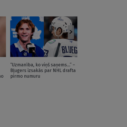
Kā tas notika? Šilova 
tiek pie viena no
šokējošākajiem līgum
“Penguins” vēsturē
“Uzmanība, ko viņš saņems…” –
Bļugers izsakās par NHL drafta
mo
pirmo numuru