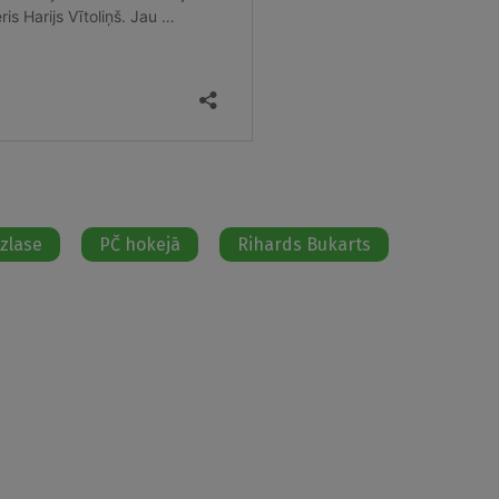
izlase
PČ hokejā
Rihards Bukarts