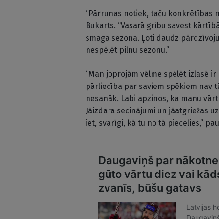
“Pārrunas notiek, taču konkrētības
Bukarts. “Vasarā gribu savest kārtībā 
smaga sezona. Ļoti daudz pārdzīvojum
nespēlēt pilnu sezonu.”
“Man joprojām vēlme spēlēt izlasē ir ļ
pārliecība par saviem spēkiem nav tāda
nesanāk. Labi apzinos, ka manu vār
Jāizdara secinājumi un jāatgriežas uz
iet, svarīgi, kā tu no tā piecelies,” p