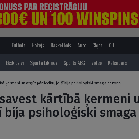
Futbols
Hokejs
Basketbols
Auto
Cīņas
Citi
Ekskluzīvi
Sporta Likmes
Sporta ABC
Video
Kalendārs
ībā ķermeni un atgūt pārliecību, jo šī bija psiholoģiski smaga sezona
 savest kārtībā ķermeni 
šī bija psiholoģiski smag