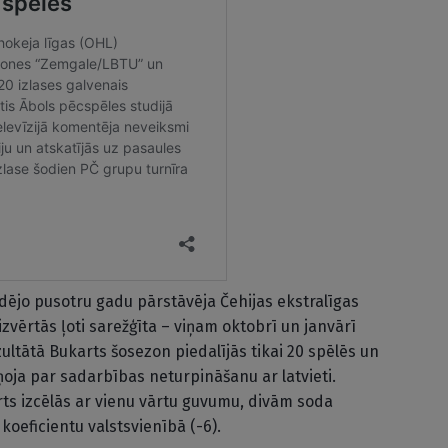
ējo pusotru gadu pārstāvēja Čehijas ekstralīgas
izvērtās ļoti sarežģīta – viņam oktobrī un janvārī
zultātā Bukarts šosezon piedalījās tikai 20 spēlēs un
oja par sadarbības neturpināšanu ar latvieti.
s izcēlās ar vienu vārtu guvumu, divām soda
koeficientu valstsvienībā (-6).