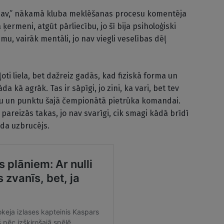
 nav,” nākamā kluba meklēšanas procesu komentēja
ķermeni, atgūt pārliecību, jo šī bija psiholoģiski
u, vairāk mentāli, jo nav viegli veselības dēļ
oti liela, bet dažreiz gadās, kad fiziskā forma un
 kā agrāk. Tas ir sāpīgi, jo zini, ka vari, bet tev
tu un punktu šajā čempionātā pietrūka komandai.
 pareizās takas, jo nav svarīgi, cik smagi kādā brīdī
auda uzbrucējs.