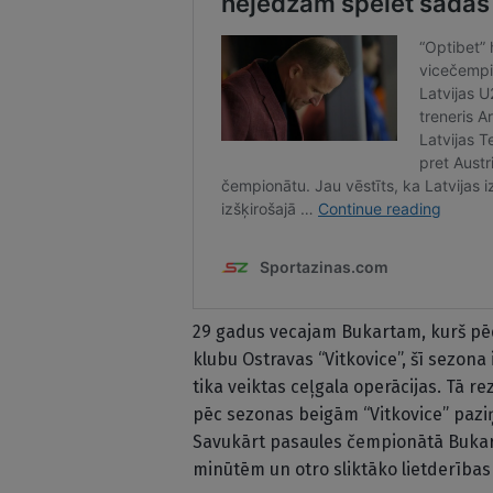
29 gadus vecajam Bukartam, kurš pēd
klubu Ostravas “Vitkovice”, šī sezona 
tika veiktas ceļgala operācijas. Tā re
pēc sezonas beigām “Vitkovice” paziņ
Savukārt pasaules čempionātā Bukart
minūtēm un otro sliktāko lietderības 