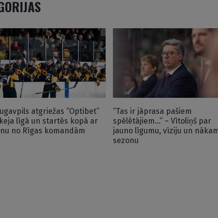
EGORIJAS
ugavpils atgriežas “Optibet”
“Tas ir jāprasa pašiem
keja līgā un startēs kopā ar
spēlētājiem…” – Vītoliņš par
enu no Rīgas komandām
jauno līgumu, vīziju un nāka
sezonu