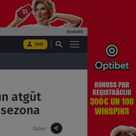
Kontakti
Ieiet
un atgūt
a sezona
Dalies