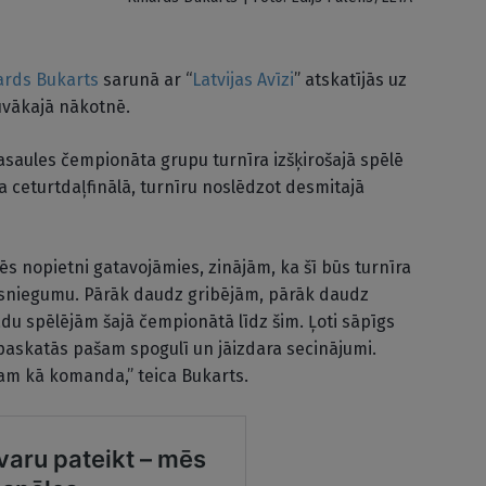
ards Bukarts
sarunā ar “
Latvijas Avīzi
” atskatījās uz
tuvākajā nākotnē.
 pasaules čempionāta grupu turnīra izšķirošajā spēlē
va ceturtdaļfinālā, turnīru noslēdzot desmitajā
, mēs nopietni gatavojāmies, zinājām, ka šī būs turnīra
u sniegumu. Pārāk daudz gribējām, pārāk daudz
du spēlējām šajā čempionātā līdz šim. Ļoti sāpīgs
āpaskatās pašam spogulī un jāizdara secinājumi.
m kā komanda,” teica Bukarts.