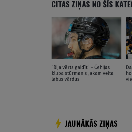
CITAS ZIŅAS NO ŠĪS KAT
“Bija vērts gaidīt” – Čehijas
Da
kluba stūrmanis Jakam velta
ho
labus vārdus
vi
JAUNĀKĀS ZIŅAS