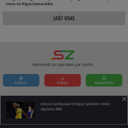
vienu no Rīgas komandām
LASĪT VISAS
Interesanti un saprotami par sportu
Futbols
Hokejs
Basketbols
Par mums
Reklāmas Parametri
Kontakti
Lietuvā spēlējušais Eirolīgas spīdeklis vēlreiz
atgriežas NBA
Seko mums: