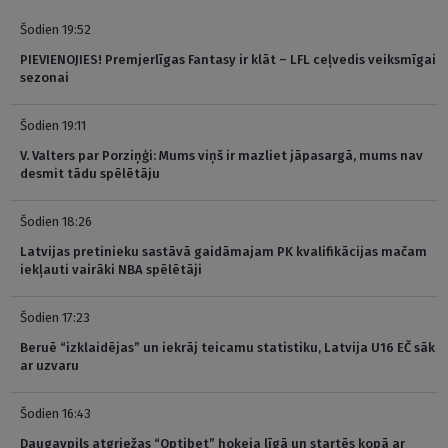
Šodien 19:52
PIEVIENOJIES! Premjerlīgas Fantasy ir klāt – LFL ceļvedis veiksmīgai
sezonai
Šodien 19:11
V. Valters par Porziņģi: Mums viņš ir mazliet jāpasargā, mums nav
desmit tādu spēlētāju
Šodien 18:26
Latvijas pretinieku sastāvā gaidāmajam PK kvalifikācijas mačam
iekļauti vairāki NBA spēlētāji
Šodien 17:23
Beruē “izklaidējas” un iekrāj teicamu statistiku, Latvija U16 EČ sāk
ar uzvaru
Šodien 16:43
Daugavpils atgriežas “Optibet” hokeja līgā un startēs kopā ar