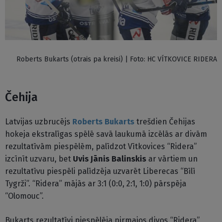
Roberts Bukarts (otrais pa kreisi) | Foto: HC VÍTKOVICE RIDERA
Čehija
Latvijas uzbrucējs
Roberts Bukarts
trešdien Čehijas
hokeja ekstralīgas spēlē savā laukumā izcēlās ar divām
rezultatīvām piespēlēm, palīdzot Vītkovices “Ridera”
izcīnīt uzvaru, bet
Uvis Jānis Balinskis
ar vārtiem un
rezultatīvu piespēli palīdzēja uzvarēt Liberecas “Bīlī
Tygrži”. “Ridera” mājās ar 3:1 (0:0, 2:1, 1:0) pārspēja
“Olomouc”.
Bukarts rezultatīvi piespēlēja pirmajos divos “Ridera”