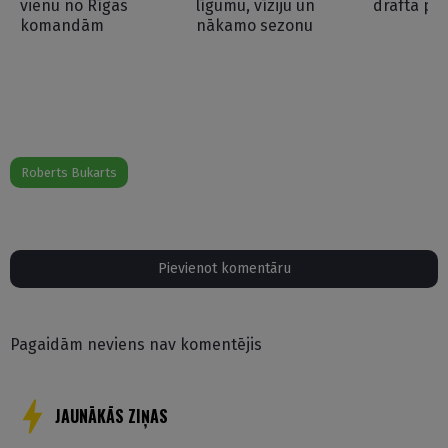
vienu no Rīgas
līgumu, vīziju un
drafta pi
komandām
nākamo sezonu
Roberts Bukarts
Pievienot komentāru
Pagaidām neviens nav komentējis
JAUNĀKĀS ZIŅAS