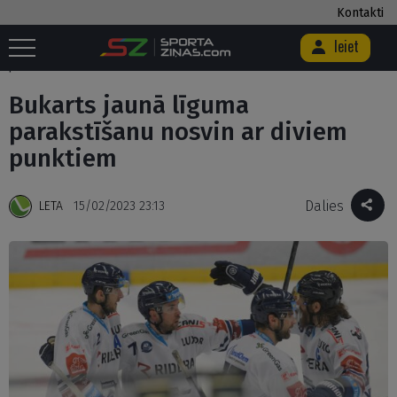
Kontakti
Ieiet
Sākums
/
Hokejs
/
Bukarts jaunā līguma parakstīšanu nosvin ar diviem
punktiem
Bukarts jaunā līguma
parakstīšanu nosvin ar diviem
punktiem
Dalies
LETA
15/02/2023 23:13