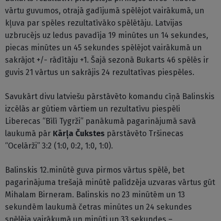
vārtu guvumos, otrajā gadījumā spēlējot vairākumā, un
kļuva par spēles rezultatīvāko spēlētāju. Latvijas
uzbrucējs uz ledus pavadīja 19 minūtes un 14 sekundes,
piecas minūtes un 45 sekundes spēlējot vairākumā un
sakrājot +/- rādītāju +1. Šajā sezonā Bukarts 46 spēlēs ir
guvis 21 vārtus un sakrājis 24 rezultatīvas piespēles.
Savukārt divu latviešu pārstāvēto komandu cīņā Balinskis
izcēlās ar gūtiem vārtiem un rezultatīvu piespēli
Liberecas “Bīlī Tygrži” panākumā pagarinājumā savā
laukumā pār
Kārļa Čukstes
pārstāvēto Tršinecas
“Ocelārži” 3:2 (1:0, 0:2, 1:0, 1:0).
Balinskis 12.minūtē guva pirmos vārtus spēlē, bet
pagarinājuma trešajā minūtē palīdzēja uzvaras vārtus gūt
Mihalam Birneram. Balinskis no 23 minūtēm un 13
sekundēm laukumā četras minūtes un 24 sekundes
spēlēja vairākumā un minūti un 33 sekundes –