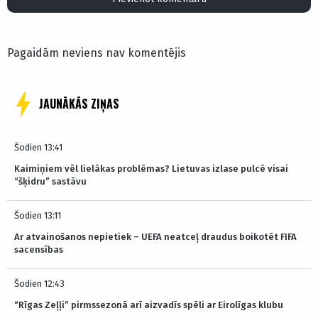
Pagaidām neviens nav komentējis
JAUNĀKĀS ZIŅAS
Šodien 13:41
Kaimiņiem vēl lielākas problēmas? Lietuvas izlase pulcē visai
“šķidru” sastāvu
Šodien 13:11
Ar atvainošanos nepietiek – UEFA neatceļ draudus boikotēt FIFA
sacensības
Šodien 12:43
“Rīgas Zeļļi” pirmssezonā arī aizvadīs spēli ar Eirolīgas klubu