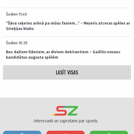
Šodien 11:40
“Šāva raķetes arēnā pa mūsu faniem…” – Mejeris atceras spēles ar
Grieķijas klubu
Šodien 10:35
Bez dažiem līderiem, ar diviem debitantiem – Gailītis nosauc
kandidātus augusta spēlēm
LASĪT VISAS
Interesanti un saprotami par sportu