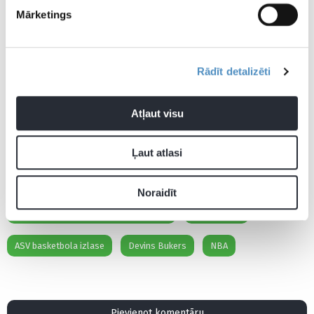
Mārketings
Rādīt detalizēti
Atļaut visu
Ļaut atlasi
Noraidīt
2024. gada Parīzes olimpiskās spēles
Aktualitātes
ASV basketbola izlase
Devins Bukers
NBA
Pievienot komentāru