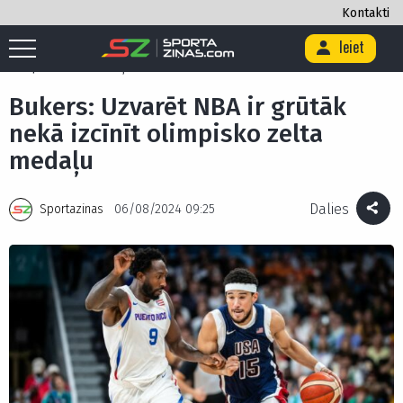
Kontakti
Ieiet
Sākums
/
Basketbols
/
Bukers: Uzvarēt NBA ir grūtāk nekā izcīnīt
olimpisko zelta medaļu
Bukers: Uzvarēt NBA ir grūtāk
nekā izcīnīt olimpisko zelta
medaļu
Dalies
Sportazinas
06/08/2024 09:25