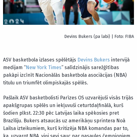
Devins Bukers (pa labi) | Foto: FIBA
ASV basketbola izlases spēlētājs
Devins Bukers
intervijā
medijam “
New York Times
” salīdzinājis sarežģītības
pakāpi izcīnīt Nacionālās basketbola asociācijas (NBA)
titulu un triumfēt olimpiskajās spēlēs.
Pašlaik ASV basketbolisti Parīzes OS uzvarējuši visās trijās
apakšgrupas spēlēs un iekļuvuši ceturtdaļfinālā, kurš
šodien plkst. 22:30 pēc Latvijas laika spēkosies pret
Brazīliju. Bukers atsaucās uz amerikāņu sprintera Noā
Lailsa izteikumiem, kurš kritizēja NBA komandas par to,
ka, uzvarot NBA, viņi sevi sauc par pasaules čempioniem.