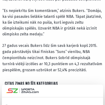
“Es nepiekrītu šim komentāram,” atzinis Bukers. “Domāju,
ka visi pasaules lielākie talanti spēlē NBA. Tāpat jāatzīmē,
ka šie izteikumi nāk no puiša, kurš ieguvis zeltu
olimpiskajās spēlēs. Uzvarēt NBA ir grūtāk nekā izcīnīt
olimpisko zelta medaļu.”
27 gadus vecais Bukers līdz šim savā karjerā kopš 2015.
gada pārstāvējis tikai Fīniskas “Suns” vienību, NBA
čempiontitulu neizcīnot. Bukers šobrīd olimpiskajā
turnīrā vidēji izcēlies ar 10,3 punktiem un 4,3 rezultatīvām
piespēlēm, grozam uzbrūkot ar 52,4% precizitāti.
CITAS ZIŅAS NO ŠĪS KATEGORIJAS