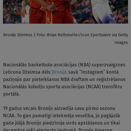
Bronijs Džeimss | Foto: Brian Rothmuller/Icon Sportswire via Getty
Images
Nacionālās basketbola asociācijas (NBA) superzvaigznes
Lebrona Džeimsa dēls
Bronijs
savā “Instagram” kontā
paziņojis par pieteikšanos NBA draftam un reģistrēšanos
Nacionālās koledžu sporta asociācijas (NCAA) transfēru
portālā.
19 gadus vecais Bronijs aizvadīja savu pirmo sezonu
NCAA. To gan pamatīgi ietekmēja veselība, jo pagājušā
gada jūlijā Bronijs piedzīvoja sirds apstāšanos un tikai
decembra vidū atgriezās laukumā. Bronijs šosezon