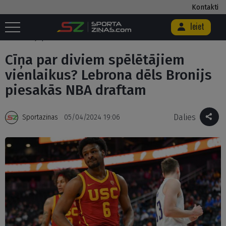
Kontakti
Ieiet
Sākums
/
Basketbols
/
Cīņa par diviem spēlētājiem vienlaikus? Lebrona
dēls Bronijs piesakās NBA draftam
Cīņa par diviem spēlētājiem
vienlaikus? Lebrona dēls Bronijs
piesakās NBA draftam
Dalies
Sportazinas
05/04/2024 19:06