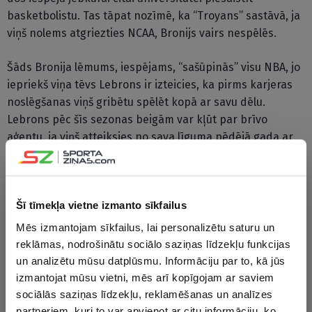
basketbolistu. Tas tāpat nozīmē, ka “Troyans” sastāvā, ja
viņš nolems atgriezties NCAA, Bronijs vairs nespēlēs.
Šāds Bronija lēmums, iespējams, “sašūpinās” visu NBA, jo
iepriekš viņa tēvs Lebrons ir izteicies, ka pirms karjeras
noslēgšanas viņš gribētu spēlēt kopā ar savu dēlu.
Lebrons pēc šīs sezonas beigām var kļūt par brīvo
aģentu, ja viņš atteiksies no sava līguma pēdējā gada ar
Losandželosas “Lakers” par 51,4 miljoniem dolāru.
Šī tīmekļa vietne izmanto sīkfailus
Mēs izmantojam sīkfailus, lai personalizētu saturu un
reklāmas, nodrošinātu sociālo saziņas līdzekļu funkcijas
un analizētu mūsu datplūsmu. Informāciju par to, kā jūs
izmantojat mūsu vietni, mēs arī kopīgojam ar saviem
sociālās saziņas līdzekļu, reklamēšanas un analīzes
partneriem, kuri to var apvienot ar citu informāciju, ko