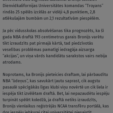
Dienvidkalifornijas Universitātes komandas “Troyans”
rindās 25 spēlēs izcēlās ar vidēji 4,8 punktiem, 2,8
atlēkušajām bumbām un 2,1 rezultatīvām piespēlēm.
Ja pēc vidusskolas absolvēšanas tika prognozēts, ka šī
gada NBA draftā 193 centimetrus garais Bronijs varētu
tikt izraudzīts pat pirmajā kārtā, tad piedzīvotās
veselības problēmas pamatīgi iedragāja aizsarga
“akcijas”, un viņa vārds kandidātu sarakstos vairs nebija
atrodams.
Noprotams, ka Bronijs pieteicies draftam, lai pārbaudītu
NBA “ūdeņus”, kas savukārt ļautu saprast, cik augstu
pasaulē spēcīgākās līgas klubi viņu novērtē un cik liela ir
iespēja tikt izvēlētam draftā. Bet, lai nepazaudētu iespēju
turpināt spēlēt koledžā, ja draftā netiks izraudzīts,
Bronijs vienlaikus reģistrējās NCAA transfēru portālā, kas
dos iespēju jebkurai citai universitātei piesaistīt