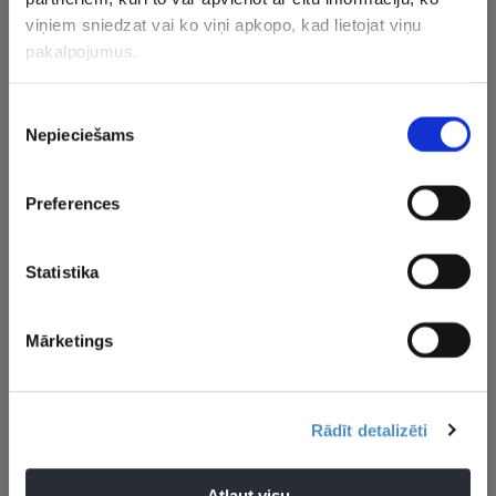
viņiem sniedzat vai ko viņi apkopo, kad lietojat viņu
pakalpojumus.
Piekrišanas
Nepieciešams
izvēle
View this post on Instagram
Preferences
Statistika
Mārketings
Rādīt detalizēti
A post shared by @bronny
Atļaut visu