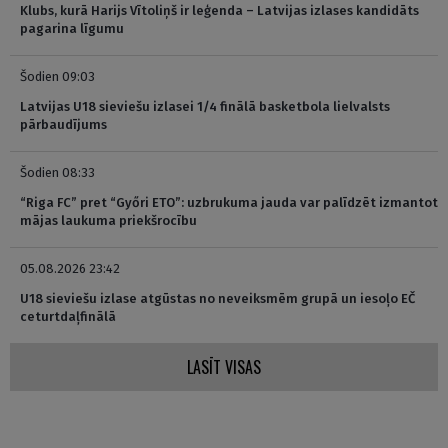
Klubs, kurā Harijs Vītoliņš ir leģenda – Latvijas izlases kandidāts
pagarina līgumu
Šodien 09:03
Latvijas U18 sieviešu izlasei 1/4 finālā basketbola lielvalsts
pārbaudījums
Šodien 08:33
“Riga FC” pret “Győri ETO”: uzbrukuma jauda var palīdzēt izmantot
mājas laukuma priekšrocību
05.08.2026 23:42
U18 sieviešu izlase atgūstas no neveiksmēm grupā un iesoļo EČ
ceturtdaļfinālā
LASĪT VISAS