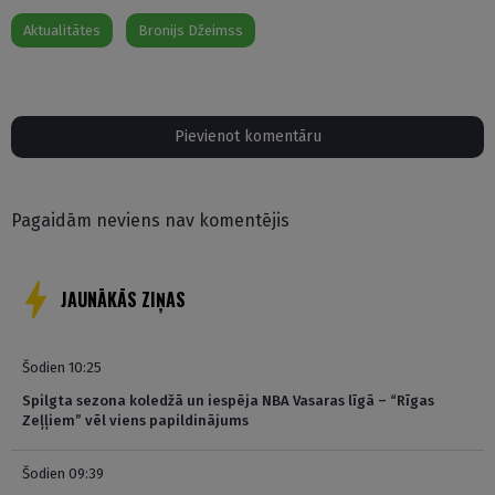
Aktualitātes
Bronijs Džeimss
Pievienot komentāru
Pagaidām neviens nav komentējis
JAUNĀKĀS ZIŅAS
Šodien 10:25
Spilgta sezona koledžā un iespēja NBA Vasaras līgā – “Rīgas
Zeļļiem” vēl viens papildinājums
Šodien 09:39