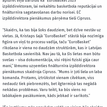
apturēt viņa darbību kā “EuroBasket 2025”
izpilddirektoram, lai nekaitētu basketbola reputācijai un
finālturnīra sagatavošanas darbu norisei. EČ
izpilddirektora pienākumus pārņēma tieši Cipruss.
“Skaidrs, ka tas bija šoks daudziem, bet dzīve nestāv uz
vietas. Jā, Kristaps šajā “EuroBasket” stāstā bija nozīmīga
figūra un viņš to procesu vadīja, taču “EuroBasket”
rīkošana ir viena no daudzām struktūrām, kas ir Latvijas
Basketbola savienībā. Nav jau tā, ka šīs lietas man būtu
svešas – visa dokumentācija, visi rēķini fiziski gāja caur
mani,” lēmumu uzņemties finālturnīra izpilddirektora
pienākumus skaidroja Cipruss. “Mums ir ļoti liela un laba
komanda. Protams, iztrūkstot vienam cilvēkam, viss
nedaudz tiek piebremzēts, bet ilgtermiņā tas negādā
nekādas problēmas. Varu teikt, ka būs viens no
labākajiem pasākumiem, kāds jebkad ir sarīkots.”