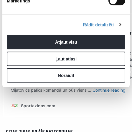
Mārketings
ir jāpievelkas līdzi trenerim.”
Rādīt detalizēti
Atļaut visu
Ļaut atlasi
Noraidīt