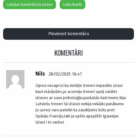
Latvijas basketbola izlase
Luka Banki
Pievienot komentāru
KOMENTĀRI
Nils
28/02/2025 16:47
Ciprus nesaprot ka vietējie treneri nepavilks izlasi
kaut mācījušies,jo arzemju treneri speij saldiet
izlases ar savu psiholoģiju,paskatās kad mums bija
Latviešu treneri tā izlasei nebija nekādu panākumu
jo uzreiz varu pateikt ka zaudējums būtu pret
Spāniju Franciju,labi ja spētu apspēlēt Igaunijas
izlasi i to varbut