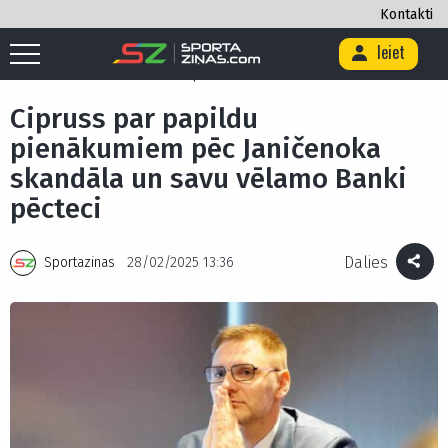
Kontakti
Ieiet
Sākums
/
Basketbols
/
Cipruss par papildu pienākumiem pēc Janičenoka
skandāla un savu vēlamo Banki pēcteci
Cipruss par papildu
pienākumiem pēc Janičenoka
skandāla un savu vēlamo Banki
pēcteci
Dalies
Sportazinas
28/02/2025 13:36