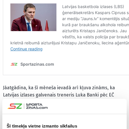
Jāatgādina, ka šī mēneša ievadā arī kļuva zināms, ka
Latvijas izlases galvenais treneris Luka Banki pēc EČ
finālturnīra atstās valstsvienību. “Katras pārmaiņas sev
nes līdzi nezināmo, tādēļ to, kā būs [pēc Banki
aiziešanas], mēs varam tikai kafijas biezumos zīlēt. Es gan
domāju, ka mēs šobrīd esam pavisam citā situācijā nekā
Šī tīmekļa vietne izmanto sīkfailus