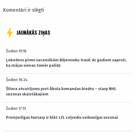
Komentāri ir slēgti
JAUNĀKĀS ZIŅAS
Šodien 19:18
Ļebedevs pirms sacensībām Biķernieku trasē: Ar gadiem saproti,
ka mājas sienas tomēr palīdz
Šodien 18:24
Šilova atvairījums pret Ābola komandas biedru – starp NHL
sezonas skaistākajiem
Šodien 17:51
Premjerlīgas Fantasy ir klāt: LFL ceļvedis veiksmīgai sezonai