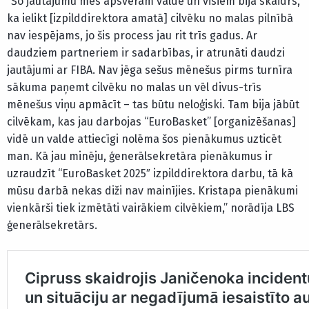
“Šo jautājumu mēs apsvērām valdē un visiem bija skaidrs,
ka ielikt [izpilddirektora amatā] cilvēku no malas pilnībā
nav iespējams, jo šis process jau rit trīs gadus. Ar
daudziem partneriem ir sadarbības, ir atrunāti daudzi
jautājumi ar FIBA. Nav jēga sešus mēnešus pirms turnīra
sākuma paņemt cilvēku no malas un vēl divus-trīs
mēnešus viņu apmācīt – tas būtu neloģiski. Tam bija jābūt
cilvēkam, kas jau darbojas “EuroBasket” [organizēšanas]
vidē un valde attiecīgi nolēma šos pienākumus uzticēt
man. Kā jau minēju, ģenerālsekretāra pienākumus ir
uzraudzīt “EuroBasket 2025″ izpilddirektora darbu, tā kā
mūsu darbā nekas diži nav mainījies. Kristapa pienākumi
vienkārši tiek izmētāti vairākiem cilvēkiem,” norādīja LBS
ģenerālsekretārs.