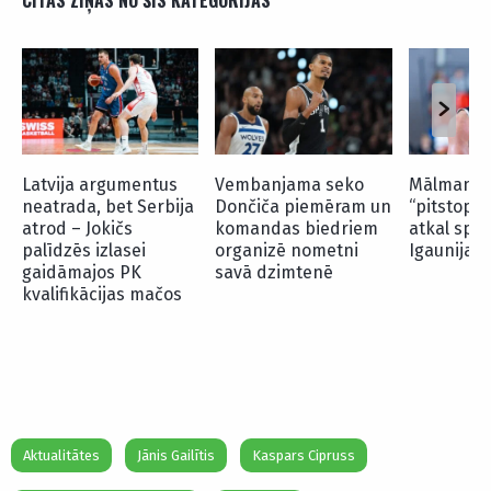
CITAS ZIŅAS NO ŠĪS KATEGORIJAS
Latvija argumentus
Vembanjama seko
Mālmanis
neatrada, bet Serbija
Dončiča piemēram un
“pitstopa”
atrod – Jokičs
komandas biedriem
atkal spēl
palīdzēs izlasei
organizē nometni
Igaunijas 
gaidāmajos PK
savā dzimtenē
kvalifikācijas mačos
Aktualitātes
Jānis Gailītis
Kaspars Cipruss