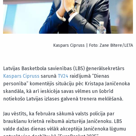
Kaspars Cipruss | Foto: Zane Bitere/LETA
Latvijas Basketbola savienības (LBS) ģenerālsekretārs
Kaspars Cipruss
sarunā
TV24
raidījumā “Dienas
personība” komentējis situāciju pēc Kristapa Janičenoka
skandāla, kā arī ieskicēja savas vēlmes un šobrīd
notiekošo Latvijas izlases galvenā trenera meklēšanā.
Jau vēstīts, ka februāra sākumā valsts policija par
braukšanu krietnā reibumā aizturēja Janičenoku. LBS
valde dažas dienas vēlāk akceptēja Janičenoka lūgumu