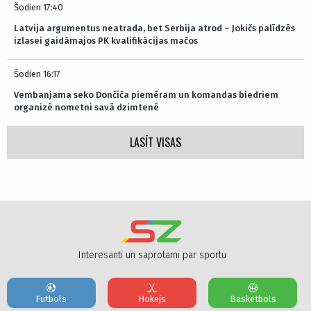
Šodien 17:40
Latvija argumentus neatrada, bet Serbija atrod – Jokičs palīdzēs
izlasei gaidāmajos PK kvalifikācijas mačos
Šodien 16:17
Vembanjama seko Dončiča piemēram un komandas biedriem
organizē nometni savā dzimtenē
LASĪT VISAS
Interesanti un saprotami par sportu
Futbols
Hokejs
Basketbols