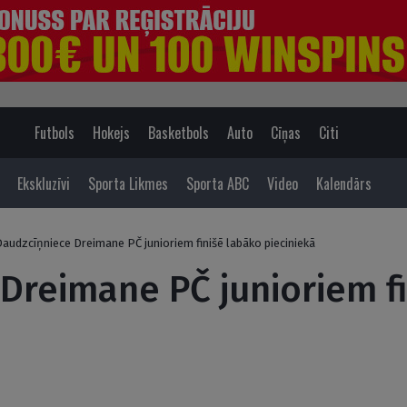
Futbols
Hokejs
Basketbols
Auto
Cīņas
Citi
Ekskluzīvi
Sporta Likmes
Sporta ABC
Video
Kalendārs
audzcīņniece Dreimane PČ junioriem finišē labāko pieciniekā
Dreimane PČ junioriem f