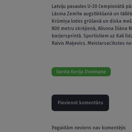
Latviju pasaules U-20 čempionātā pā
Lāsma Zemīte augstlēkšanā un tāllēk
Krūmiņa lodes grūšanā un diska meša
800 metru skrējienā, Alisona Diāna 
barjersprintā. Sportistiem uz Kali līd
Raivis Maķevics. Meistarsacīkstes nor
Gerda Kerija Dreimane
Pievienot komentāru
Pagaidām neviens nav komentējis