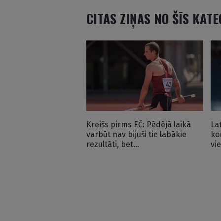
CITAS ZIŅAS NO ŠĪS KAT
Kreišs pirms EČ: Pēdējā laikā
Lat
varbūt nav bijuši tie labākie
ko
rezultāti, bet…
vi