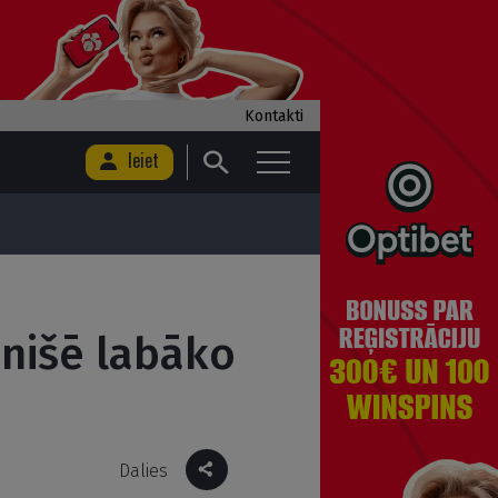
Kontakti
Ieiet
inišē labāko
Dalies