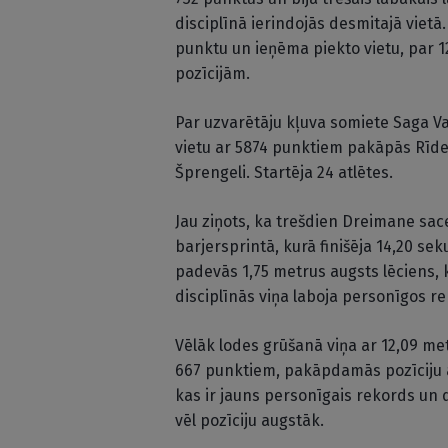
disciplīnā ierindojās desmitajā viet
punktu un ieņēma piekto vietu, par 
pozīcijām.
Par uzvarētāju kļuva somiete Saga Va
vietu ar 5874 punktiem pakāpās Rīdel
Šprengeli. Startēja 24 atlētes.
Jau ziņots, ka trešdien Dreimane sa
barjersprintā, kurā finišēja 14,20 se
padevās 1,75 metrus augsts lēciens, 
disciplīnās viņa laboja personīgos 
Vēlāk lodes grūšanā viņa ar 12,09 met
667 punktiem, pakāpdamās pozīciju au
kas ir jauns personīgais rekords un 
vēl pozīciju augstāk.