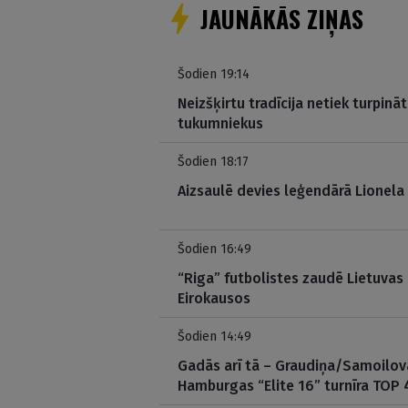
JAUNĀKĀS ZIŅAS
Šodien 19:14
Neizšķirtu tradīcija netiek turpinā
tukumniekus
Šodien 18:17
Aizsaulē devies leģendārā Lionela
Šodien 16:49
“Riga” futbolistes zaudē Lietuvas
Eirokausos
Šodien 14:49
Gadās arī tā – Graudiņa/Samoilov
Hamburgas “Elite 16” turnīra TOP 