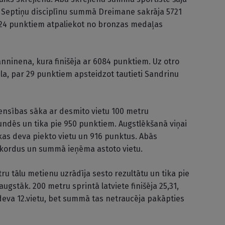
ā. Septiņu disciplīnu summā Dreimane sakrāja 5721
124 punktiem atpaliekot no bronzas medaļas
nninena, kura finišēja ar 6084 punktiem. Uz otro
a, par 29 punktiem apsteidzot tautieti Sandrinu
censības sāka ar desmito vietu 100 metru
kundēs un tika pie 950 punktiem. Augstlēkšanā viņai
kas deva piekto vietu un 916 punktus. Abās
rekordus un summā ieņēma astoto vietu.
ru tālu metienu uzrādīja sesto rezultātu un tika pie
gstāk. 200 metru sprintā latviete finišēja 25,31,
deva 12.vietu, bet summā tas netraucēja pakāpties