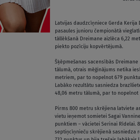
Latvijas daudzcīņniece Gerda Kerija 
pasaules junioru čempionātā vieglatl
tāllēkšanā Dreimane aizlēca 6,22 metr
piekto pozīciju kopvērtējumā.
Šķēpmešanas sacensībās Dreimane p
tālumā, otrais mēģinājums netika ieska
metriem, par to nopelnot 679 punktus
Labāko rezultātu sasniedza brazīliet
48,06 metru tālumā, par to nopelnot
Pirms 800 metru skrējiena latviete a
vietu ieņemot somietei Sagai Vanninen
punktiem – vācietei Serinai Rīdelai. 
septiņcīņnieču skrējienā sasniedza r
732 punktus un bija trešais labākais 