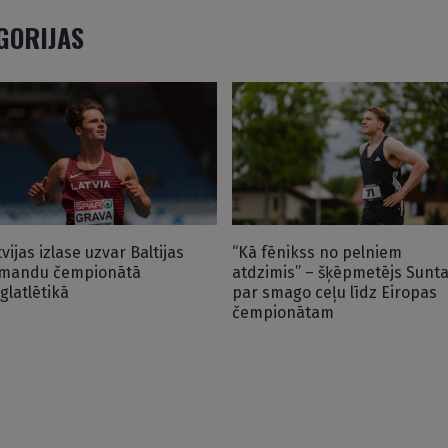
EGORIJAS
vijas izlase uzvar Baltijas
“Kā fēnikss no pelniem
mandu čempionātā
atdzimis” – šķēpmetējs Sunt
eglatlētikā
par smago ceļu līdz Eiropas
čempionātam