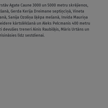
rstāv Agate Caune 3000 un 5000 metru skrējienos,
šanā, Gerda Kerija Dreimane septiņcīņā, Vineta
nā, Sanija Ozoliņa šķēpa mešanā, Invida Mauriņa
Neidere kārtslēkšanā un Aleks Pelcmanis 400 metru
zi devušies treneri Ainis Raubišķis, Māris Urtāns un
isināsies līdz sestdienai.