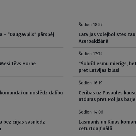
Šodien 18:57
ta – “Daugavpils” pārspēj
Latvijas volejbolistes za
Azerbaidžānā
Šodien 17:34
 Mesi tēvs Horhe
“Šobrīd esmu mierīgs, be
pret Latvijas izlasi
Šodien 16:19
 komandai un noslēdz dalību
Cerības uz Pasaules kausu
atduras pret Polijas barje
Šodien 14:06
a bez cīņas sasniedz
Lasmanis un Ķīnas komand
4
ceturtdaļfinālā