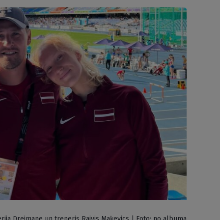
rija Dreimane un treneris Raivis Maķevics | Foto: no albuma