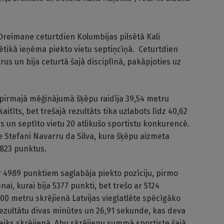
Dreimane ceturtdien Kolumbijas pilsētā Kali
ētikā ieņēma piekto vietu septiņcīņā. Ceturtdien
us un bija ceturtā šajā disciplīnā, pakāpjoties uz
irmajā mēģinājumā šķēpu raidīja 39,54 metru
itīts, bet trešajā rezultāts tika uzlabots līdz 40,62
 un septīto vietu 20 atlikušo sportistu konkurencē.
e Stefani Navarru da Silva, kura šķēpu aizmeta
 823 punktus.
r 4989 punktiem saglabāja piekto pozīciju, pirmo
ai, kurai bija 5377 punkti, bet trešo ar 5124
800 metru skrējienā Latvijas vieglatlēte spēcīgāko
ezultātu divas minūtes un 26,91 sekunde, kas deva
laiks skrējienā. Abu skrējienu summā sportiste šajā