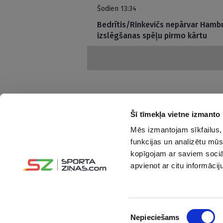
Šodien 13:34
Bedrītis/Rinkevičs nepārvar Hambu
izslēgšanas spēļu pirmo kārtu
Šī tīmekļa vietne izmanto 
Mēs izmantojam sīkfailus, 
Interesanti un saprotami par sportu
funkcijas un analizētu mūs
kopīgojam ar saviem sociāl
Seko mums:
apvienot ar citu informācij
Piekrišanas
Nepieciešams
izvēle
© Sportazinas.com - Visas tiesības rezervētas.