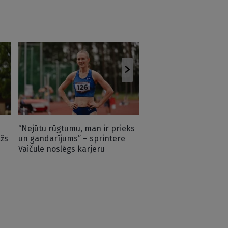
Kreišs sasniedz labā
rezultātu Latvijas če
vieglatlētikā
“Nejūtu rūgtumu, man ir prieks
ažs
un gandarījums” – sprintere
Vaičule noslēgs karjeru