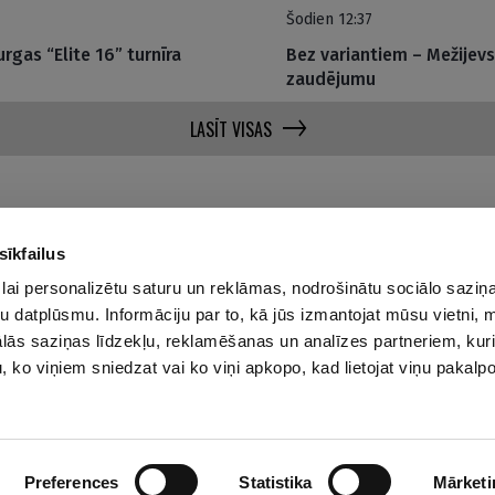
Šodien 12:37
rgas “Elite 16” turnīra
Bez variantiem – Mežijevs
zaudējumu
LASĪT VISAS
sīkfailus
lai personalizētu saturu un reklāmas, nodrošinātu sociālo saziņa
Par mums
Privā
u datplūsmu. Informāciju par to, kā jūs izmantojat mūsu vietni, 
ās saziņas līdzekļu, reklamēšanas un analīzes partneriem, kuri
Reklāmas Parametri
u, ko viņiem sniedzat vai ko viņi apkopo, kad lietojat viņu pakal
Kontakti
Preferences
Statistika
Mārketi