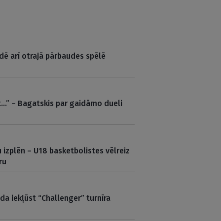
udē arī otrajā pārbaudes spēlē
t…” – Bagatskis par gaidāmo dueli
 izplēn – U18 basketbolistes vēlreiz
ru
a iekļūst “Challenger” turnīra