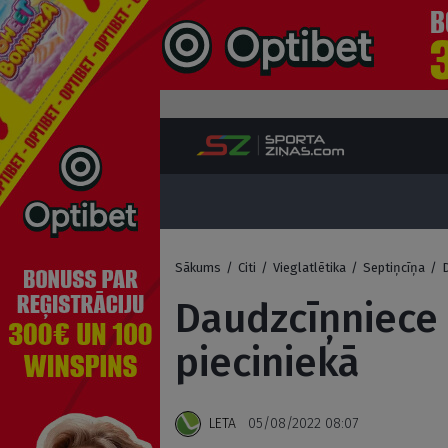
Sākums
/
Citi
/
Vieglatlētika
/
Septiņcīņa
/
D
Daudzcīņniece 
pieciniekā
LETA
05/08/2022 08:07