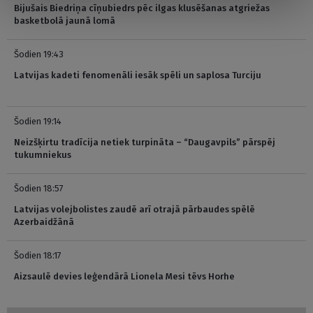
Bijušais Biedriņa cīņubiedrs pēc ilgas klusēšanas atgriežas
basketbolā jaunā lomā
Šodien 19:43
Latvijas kadeti fenomenāli iesāk spēli un saplosa Turciju
Šodien 19:14
Neizšķirtu tradīcija netiek turpināta – “Daugavpils” pārspēj
tukumniekus
Šodien 18:57
Latvijas volejbolistes zaudē arī otrajā pārbaudes spēlē
Azerbaidžānā
Šodien 18:17
Aizsaulē devies leģendārā Lionela Mesi tēvs Horhe