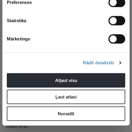
Preferences
Statistika
Aktualitātes
Kaspars Daugaviņš
Latvijas hokeja izlase
Mārketings
Rādīt detalizēti
Pievienot komentāru
Atļaut visu
Pagaidām neviens nav komentējis
Ļaut atlasi
JAUNĀKĀS ZIŅAS
Noraidīt
Šodien 20:44