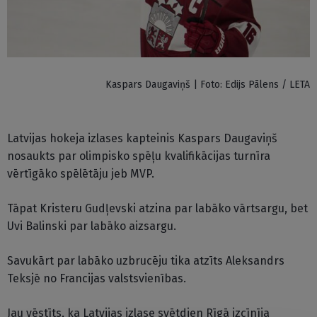
Kaspars Daugaviņš | Foto: Edijs Pālens / LETA
Latvijas hokeja izlases kapteinis Kaspars Daugaviņš
nosaukts par olimpisko spēļu kvalifikācijas turnīra
vērtīgāko spēlētāju jeb MVP.
Tāpat Kristeru Gudļevski atzina par labāko vārtsargu, bet
Uvi Balinski par labāko aizsargu.
Savukārt par labāko uzbrucēju tika atzīts Aleksandrs
Teksjē no Francijas valstsvienības.
Jau vēstīts, ka Latvijas izlase svētdien Rīgā izcīnīja