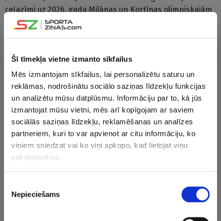
ceļazīmi uz 2026. gada Milānas un Kortīnas olimpiskajām
spēlēm. Mūsējie savās mājās notikušā turnīra izšķirošajā
spēlē ar rezultātu 5:2 (2:1, 3:0, 0:1) uzvarēja Franciju un
piedalīsies otrajās ziemas olimpiskajās pēc kārtas.
Šī tīmekļa vietne izmanto sīkfailus
CITAS ZIŅAS NO ŠĪS KATEGORIJAS
Mēs izmantojam sīkfailus, lai personalizētu saturu un
reklāmas, nodrošinātu sociālo saziņas līdzekļu funkcijas
un analizētu mūsu datplūsmu. Informāciju par to, kā jūs
izmantojat mūsu vietni, mēs arī kopīgojam ar saviem
sociālās saziņas līdzekļu, reklamēšanas un analīzes
partneriem, kuri to var apvienot ar citu informāciju, ko
viņiem sniedzat vai ko viņi apkopo, kad lietojat viņu
Daugavpils atgriežas
“Tas ir jāprasa
“Uzmanība
pakalpojumus.
“Optibet” hokeja līgā
pašiem spēlētājiem…”
saņems…” 
un startēs kopā ar
– Vītoliņš par jauno
izsakās p
Piekrišanas
vienu no Rīgas
līgumu, vīziju un
drafta pi
Nepieciešams
izvēle
komandām
nākamo sezonu