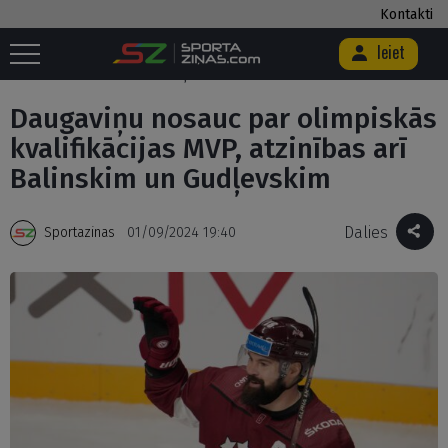
Kontakti
Ieiet
Sākums
/
Hokejs
/
Daugaviņu nosauc par olimpiskās kvalifikācijas MVP,
atzinības arī Balinskim un Gudļevskim
Daugaviņu nosauc par olimpiskās
kvalifikācijas MVP, atzinības arī
Balinskim un Gudļevskim
Dalies
Sportazinas
01/09/2024 19:40