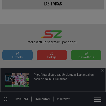
LASĪT VISAS
Interesanti un saprotami par sportu
Futbols
Hokejs
Basketbols
Par mums
Reklāmas Parametri
Kontakti
“Riga” futbolistes zaudē Lietuvas komandai un
noslēdz dalību Eirokausos
Seko mums:
Ekskluzīvi
Komentāri
Visi raksti
© Sportazinas.com - Visas tiesības rezervētas.