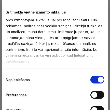
Rūdolfs Reingolcs.
Šī tīmekļa vietne izmanto sīkfailus
Pirmajā aplī RFS uzvarēja ar 2:0.
Mēs izmantojam sīkfailus, lai personalizētu saturu un
reklāmas, nodrošinātu sociālo saziņas līdzekļu funkcijas
Pirmdien “Grobiņa” Liepājā tiksies ar “Super Nova”
un analizētu mūsu datplūsmu. Informāciju par to, kā jūs
vienību. Sestdien kārtas ievadā “Riga” viesos ar 3:0
izmantojat mūsu vietni, mēs arī kopīgojam ar saviem
pārspēja “Metta” futbolistus, savukārt “Liepājas” un
sociālās saziņas līdzekļu, reklamēšanas un analīzes
“Audas” mačā vārti netika gūti – 0:0.
partneriem, kuri to var apvienot ar citu informāciju, ko
viņiem sniedzat vai ko viņi apkopo, kad lietojat viņu
Turnīra līdere ar 36 punktiem 15 spēlēs ir “Riga”, bet 31
pakalpojumus.
punktu 14 mačos guvusi RFS. Tālāk ar 22, 20, 19 un 18
punktiem ir dažādu skaitu spēļu aizvadījušās “Auda”,
Piekrišanas
“Jelgava”, “Liepāja” un “Daugavpils”, septītā ar 15
Nepieciešams
izvēle
punktiem ir “Grobiņa”, bet 13, 12 un 11 punkti ir “Super
Nova”, “Metta” un “Tukums 2000” futbolistiem.
Preferences
Virslīgas čempionāts ar desmit komandu līdzdalību
notiek četros apļos, katrai komandai līdz novembrim