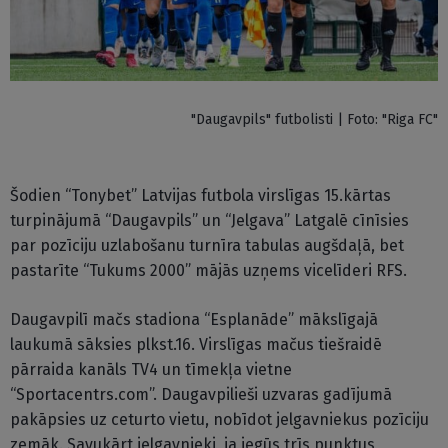
"Daugavpils" futbolisti | Foto: "Riga FC"
Šodien “Tonybet” Latvijas futbola virslīgas 15.kārtas
turpinājumā “Daugavpils” un “Jelgava” Latgalē cīnīsies
par pozīciju uzlabošanu turnīra tabulas augšdaļā, bet
pastarīte “Tukums 2000” mājās uzņems vicelīderi RFS.
Daugavpilī mačs stadiona “Esplanāde” mākslīgajā
laukumā sāksies plkst.16. Virslīgas mačus tiešraidē
pārraida kanāls TV4 un tīmekļa vietne
“Sportacentrs.com”. Daugavpilieši uzvaras gadījumā
pakāpsies uz ceturto vietu, nobīdot jelgavniekus pozīciju
zemāk. Savukārt jelgavnieki, ja iegūs trīs punktus,