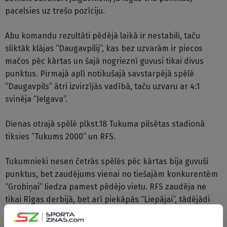
pacelsies uz trešo pozīciju.
Abu komandu rezultāti pēdējā laikā ir nestabili, taču
sliktāk klājas “Daugavpilij”, kas bez uzvarām ir piecos
mačos pēc kārtas un šajā nogrieznī guvusi tikai divus
punktus. Pirmajā aplī notikušajā savstarpējā spēlē
“Daugavpils” ātri izvirzījās vadībā, taču uzvaru ar 4:1
svinēja “Jelgava”.
Dienas otrajā spēlē plkst.18 Tukuma pilsētas stadionā
tiksies “Tukums 2000” un RFS.
Tukumnieki nesen četrās spēlēs pēc kārtas bija guvuši
punktus, bet zaudējums vienai no tiešajām konkurentēm
“Grobiņai” liedza pamest pēdējo vietu. RFS zaudēja ne
tikai Rīgas derbijā, bet arī piekāpās “Liepājai”, tādējādi
atdodot līderes godu “Riga” futbolistiem. Sakrāto
brīdinājumu dēļ mājiniekiem nevarēs palīdzēt aizsargs