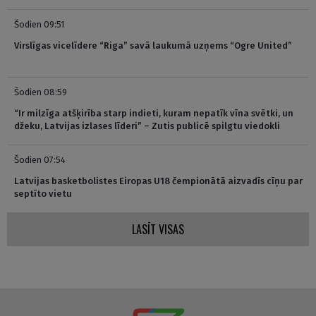
Šodien 09:51
Virslīgas vicelīdere “Riga” savā laukumā uzņems “Ogre United”
Šodien 08:59
“Ir milzīga atšķirība starp indieti, kuram nepatīk vīna svētki, un
džeku, Latvijas izlases līderi” – Zutis publicē spilgtu viedokli
Šodien 07:54
Latvijas basketbolistes Eiropas U18 čempionātā aizvadīs cīņu par
septīto vietu
LASĪT VISAS