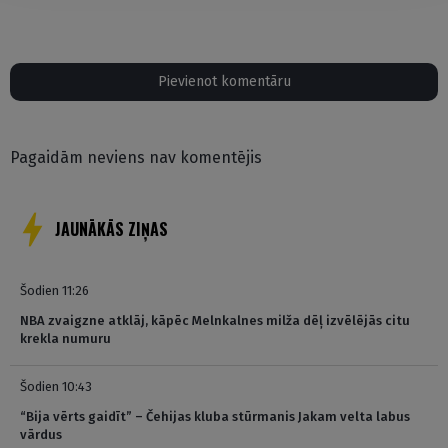
Pievienot komentāru
Pagaidām neviens nav komentējis
JAUNĀKĀS ZIŅAS
Šodien 11:26
NBA zvaigzne atklāj, kāpēc Melnkalnes milža dēļ izvēlējās citu
krekla numuru
Šodien 10:43
“Bija vērts gaidīt” – Čehijas kluba stūrmanis Jakam velta labus
vārdus