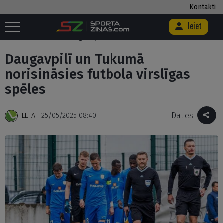
Kontakti
Ieiet
Sākums
/
Futbols
/
Futbola Virslīga
/
Daugavpilī un Tukumā
norisināsies futbola virslīgas spēles
Daugavpilī un Tukumā
norisināsies futbola virslīgas
spēles
Dalies
LETA
25/05/2025 08:40