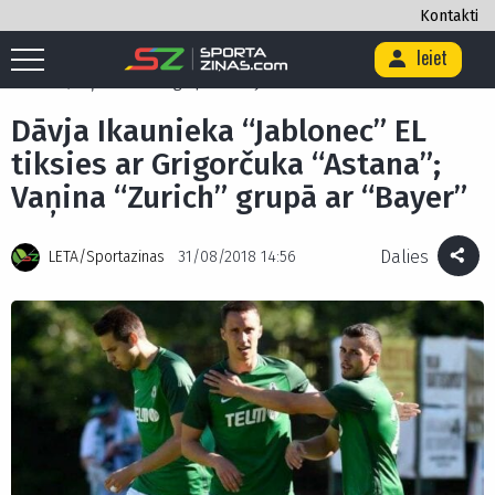
Kontakti
Ieiet
Sākums
/
Futbols
/
Dāvja Ikaunieka “Jablonec” EL tiksies ar Grigorčuka
“Astana”; Vaņina “Zurich” grupā ar “Bayer”
Dāvja Ikaunieka “Jablonec” EL
tiksies ar Grigorčuka “Astana”;
Vaņina “Zurich” grupā ar “Bayer”
Dalies
LETA/Sportazinas
31/08/2018 14:56