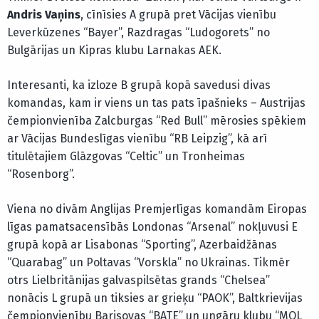
Andris Vaņins
, cīnīsies A grupā pret Vācijas vienību
Leverkūzenes “Bayer”, Razdragas “Ludogorets” no
Bulgārijas un Kipras klubu Larnakas AEK.
Interesanti, ka izloze B grupā kopā savedusi divas
komandas, kam ir viens un tas pats īpašnieks – Austrijas
čempionvienība Zalcburgas “Red Bull” mērosies spēkiem
ar Vācijas Bundeslīgas vienību “RB Leipzig”, kā arī
titulētajiem Glāzgovas “Celtic” un Tronheimas
“Rosenborg”.
Viena no divām Anglijas Premjerlīgas komandām Eiropas
līgas pamatsacensībās Londonas “Arsenal” nokļuvusi E
grupā kopā ar Lisabonas “Sporting”, Azerbaidžānas
“Quarabag” un Poltavas “Vorskla” no Ukrainas. Tikmēr
otrs Lielbritānijas galvaspilsētas grands “Chelsea”
nonācis L grupā un tiksies ar grieķu “PAOK”, Baltkrievijas
čempionvienību Barisovas “BATE” un ungāru klubu “MOL