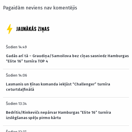
Pagaidām neviens nav komentējis
JAUNĀKĀS ZIŅAS
Šodien 14:49
Gadās arī tā – Graudiņa/Samoilova bez cīņas sasniedz Hamburgas
“Elite 16” turnīra TOP 4
Šodien 14:06
Lasmanis un Ķīnas komanda iekļūst “Challenger” turnīra
ceturtdaļfinālā
Šodien 13:34
Bedrītis/Rinkevičs nepārvar Hamburgas “Elite 16” turnīra
izslēgšanas spēļu pirmo kārtu
Šodien 12:37