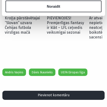
Noraidīt
Kroļļa pārstāvētajai
PIEVIENOJIES!
Ar atvain
“Slovan” uzvara
Premjerlīgas Fantasy
nepietiek
Čehijas futbola
ir klāt – LFL ceļvedis
neatceļ d
virslīgas mačā
veiksmīgai sezonai
boikotēt F
sacensīb
Andris Vaņins
Dāvis Ikaunieks
UEFA Eiropas līga
Pievienot komentāru