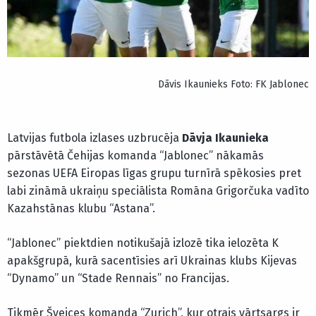
Dāvis Ikaunieks Foto: FK Jablonec
Latvijas futbola izlases uzbrucēja
Dāvja Ikaunieka
pārstāvētā Čehijas komanda “Jablonec” nākamās
sezonas UEFA Eiropas līgas grupu turnīrā spēkosies pret
labi zināmā ukraiņu speciālista Romāna Grigorčuka vadīto
Kazahstānas klubu “Astana”.
“Jablonec” piektdien notikušajā izlozē tika ielozēta K
apakšgrupā, kurā sacentīsies arī Ukrainas klubs Kijevas
“Dynamo” un “Stade Rennais” no Francijas.
Tikmēr Šveices komanda “Zurich”, kur otrais vārtsargs ir