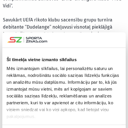
Vidi”.
Savukārt UEFA rīkoto klubu sacensību grupu turnīra
debitante “Dudelange” nokļuvusi visnotaļ pieklājīgā
kompānijā – F grupā Luksemburgas čempioniem
kompāniju sastādīs Pirejas “Olympiacos”, Itālijas “AC
Milan” un spāņu “Real Betis”.
Šī tīmekļa vietne izmanto sīkfailus
UEFA Eiropas līgas pamatturnīrs sāksies 20. septembrī un
Mēs izmantojam sīkfailus, lai personalizētu saturu un
ilgs līdz 13.decembrim, katras grupas divām labākajām
reklāmas, nodrošinātu sociālo saziņas līdzekļu funkcijas
komandām iekļūstot izslēgšanas turnīrā.
un analizētu mūsu datplūsmu. Informāciju par to, kā jūs
izmantojat mūsu vietni, mēs arī kopīgojam ar saviem
Iepriekš ceturtdien neveiksmi UEFA Eiropas līgas
sociālās saziņas līdzekļu, reklamēšanas un analīzes
kvalifikācijas izšķirošajā – “pay-off” – kārtā piedzīvoja
partneriem, kuri to var apvienot ar citu informāciju, ko
Latvijas izlases aizsarga Vitālija Maksimenko pārstāvētā
viņiem sniedzat vai ko viņi apkopo, kad lietojat viņu
Slovēnijas čempione Ļubļanas “Olimpija”.
pakalpojumus.
Pagājušajā sezonā UEFA Eiropas līgā trešo reizi vēsturē