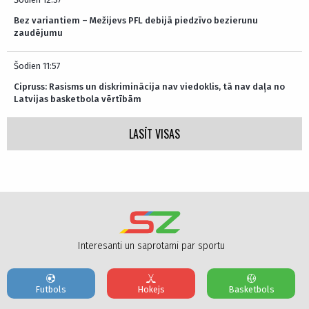
Bez variantiem – Mežijevs PFL debijā piedzīvo bezierunu
zaudējumu
Šodien 11:57
Cipruss: Rasisms un diskriminācija nav viedoklis, tā nav daļa no
Latvijas basketbola vērtībām
LASĪT VISAS
Interesanti un saprotami par sportu
Futbols
Hokejs
Basketbols