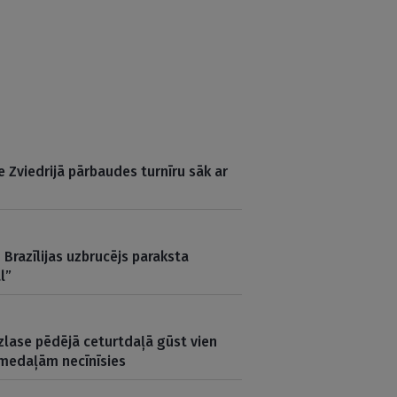
e Zviedrijā pārbaudes turnīru sāk ar
Brazīlijas uzbrucējs paraksta
l”
zlase pēdējā ceturtdaļā gūst vien
 medaļām necīnīsies