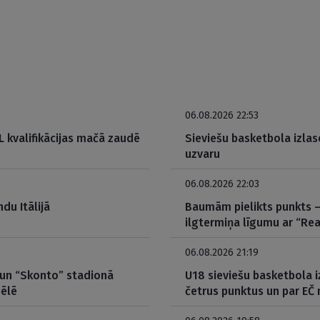
06.08.2026 22:53
 kvalifikācijas mačā zaudē
Sieviešu basketbola izlas
uzvaru
06.08.2026 22:03
du Itālijā
Baumām pielikts punkts – 
ilgtermiņa līgumu ar “Rea
06.08.2026 21:19
 un “Skonto” stadionā
U18 sieviešu basketbola i
pēlē
četrus punktus un par EČ