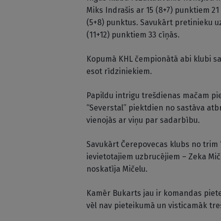
Miks Indrašis ar 15 (8+7) punktiem 21
(5+8) punktus. Savukārt pretinieku u
(11+12) punktiem 33 cīņās.
Kopumā KHL čempionātā abi klubi sav
esot rīdziniekiem.
Papildu intrigu trešdienas mačam p
“Severstal” piektdien no sastāva at
vienojās ar viņu par sadarbību.
Savukārt Čerepovecas klubs no trim
ievietotajiem uzbrucējiem – Zeka Mi
noskatīja Mičelu.
Kamēr Bukarts jau ir komandas pietei
vēl nav pieteikumā un visticamāk tre