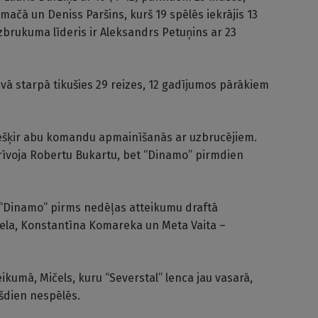
 mačā un Deniss Paršins, kurš 19 spēlēs iekrājis 13
zbrukuma līderis ir Aleksandrs Petuņins ar 23
ā starpā tikušies 29 reizes, 12 gadījumos pārākiem
iešķir abu komandu apmainīšanās ar uzbrucējiem.
brīvoja Robertu Bukartu, bet “Dinamo” pirmdien
 “Dinamo” pirms nedēļas atteikumu draftā
čela, Konstantīna Komareka un Meta Vaita –
kumā, Mičels, kuru “Severstal” lenca jau vasarā,
šdien nespēlēs.