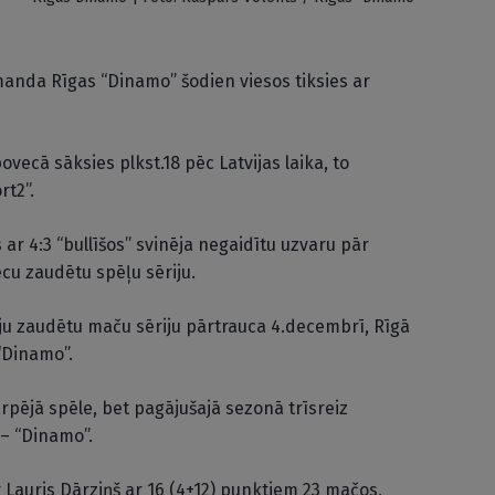
manda Rīgas “Dinamo” šodien viesos tiksies ar
cā sāksies plkst.18 pēc Latvijas laika, to
rt2”.
r 4:3 “bullīšos” svinēja negaidītu uzvaru pār
cu zaudētu spēļu sēriju.
ju zaudētu maču sēriju pārtrauca 4.decembrī, Rīgā
“Dinamo”.
arpējā spēle, bet pagājušajā sezonā trīsreiz
 – “Dinamo”.
ir Lauris Dārziņš ar 16 (4+12) punktiem 23 mačos,