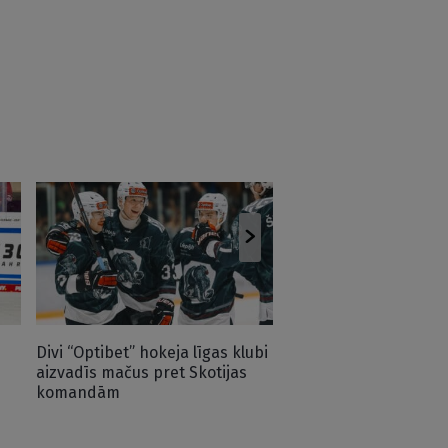
Latvieša pārstāvētā
treneris iedzīvojas h
raksturīgā savainoju
Divi “Optibet” hokeja līgas klubi
aizvadīs mačus pret Skotijas
komandām