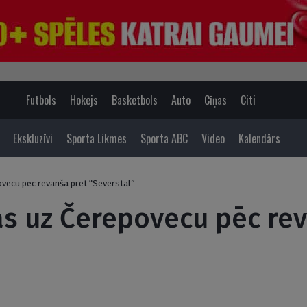
Futbols
Hokejs
Basketbols
Auto
Cīņas
Citi
Ekskluzīvi
Sporta Likmes
Sporta ABC
Video
Kalendārs
vecu pēc revanša pret “Severstal”
s uz Čerepovecu pēc rev