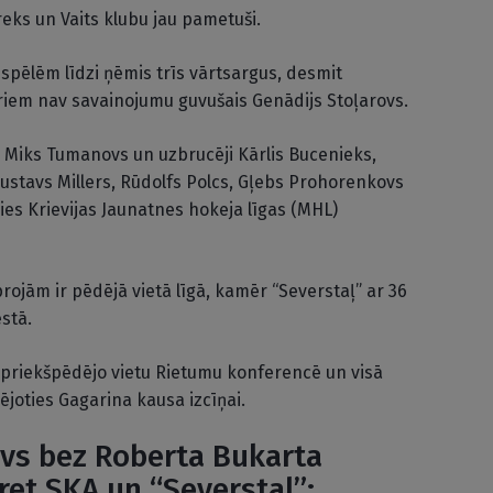
eks un Vaits klubu jau pametuši.
spēlēm līdzi ņēmis trīs vārtsargus, desmit
riem nav savainojumu guvušais Genādijs Stoļarovs.
 Miks Tumanovs un uzbrucēji Kārlis Bucenieks,
Gustavs Millers, Rūdolfs Polcs, Gļebs Prohorenkovs
ies Krievijas Jaunatnes hokeja līgas (MHL)
ojām ir pēdējā vietā līgā, kamēr “Severstaļ” ar 36
stā.
priekšpēdējo vietu Rietumu konferencē un visā
cējoties Gagarina kausa izcīņai.
vs bez Roberta Bukarta
et SKA un “Severstal”: