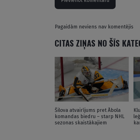
Pievienot komentāru
Pagaidām neviens nav komentējis
CITAS ZIŅAS NO ŠĪS KAT
Šilova atvairījums pret Ābola
Klu
komandas biedru – starp NHL
le
sezonas skaistākajiem
ka