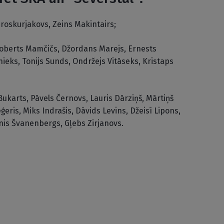
 Proskurjakovs, Zeins Makintairs;
 Roberts Mamčičs, Džordans Marejs, Ernests
nieks, Tonijs Sunds, Ondržejs Vitāseks, Kristaps
Bukarts, Pāvels Černovs, Lauris Dārziņš, Mārtiņš
ģeris, Miks Indrašis, Dāvids Levins, Džeisī Lipons,
nis Švanenbergs, Gļebs Zirjanovs.