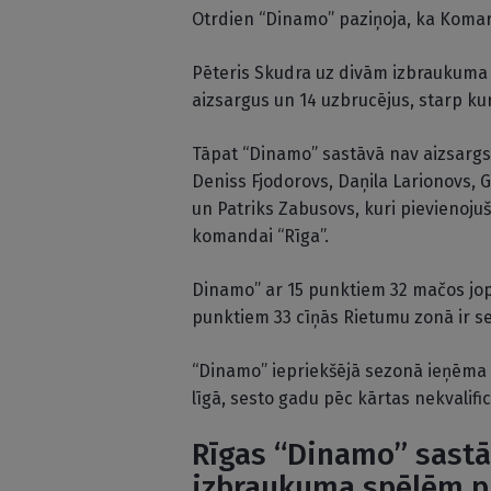
Otrdien “Dinamo” paziņoja, ka Komar
Pēteris Skudra uz divām izbraukuma 
aizsargus un 14 uzbrucējus, starp ku
Tāpat “Dinamo” sastāvā nav aizsargs
Deniss Fjodorovs, Daņila Larionovs, 
un Patriks Zabusovs, kuri pievienojuš
komandai “Rīga”.
Dinamo” ar 15 punktiem 32 mačos jopr
punktiem 33 cīņās Rietumu zonā ir se
“Dinamo” iepriekšējā sezonā ieņēma 
līgā, sesto gadu pēc kārtas nekvalifi
Rīgas “Dinamo” sastā
izbraukuma spēlēm pr