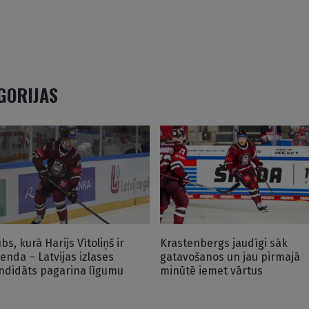
EGORIJAS
bs, kurā Harijs Vītoliņš ir
Krastenbergs jaudīgi sāk
ģenda – Latvijas izlases
gatavošanos un jau pirmajā
ndidāts pagarina līgumu
minūtē iemet vārtus