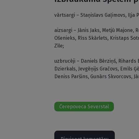
vārtsargi – Staņislavs Gaļimovs, Iļja
aizsargi – Jānis Jaks, Metjū Majone,
Ošenieks, Rīss Skārlets, Kristaps Sot
Zīle;
uzbrucēji – Daniels Bērziņš, Rihards 
Dzierkals, Jevgēņijs Gračovs, Emīls Ģē
Deniss Paršins, Gunārs Skvorcovs, Jā
Čerepoveca Severstal