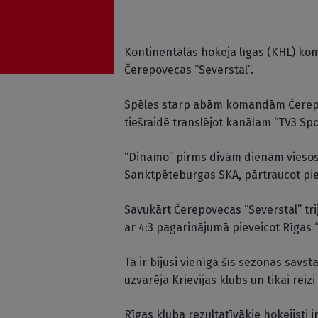
Kontinentālās hokeja līgas (KHL) ko
Čerepovecas “Severstal”.
Spēles starp abām komandām Čerepove
tiešraidē translējot kanālam “TV3 Spo
“Dinamo” pirms divām dienām viesos a
Sanktpēteburgas SKA, pārtraucot pie
Savukārt Čerepovecas “Severstal” tri
ar 4:3 pagarinājumā pieveicot Rīgas 
Tā ir bijusi vienīgā šīs sezonas savst
uzvarēja Krievijas klubs un tikai reizi
Rīgas kluba rezultatīvākie hokejisti 