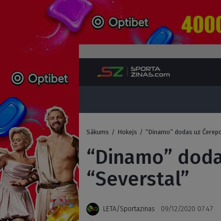
Sākums
/
Hokejs
/
“Dinamo” dodas uz Čerepo
“Dinamo” doda
“Severstal”
LETA/Sportazinas
09/12/2020 07:47