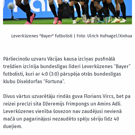
Leverkūzenes "Bayer" futbolisti | Foto: Ulrich Hufnagel/Xinhua
Pārliecinošu uzvaru Vācijas kausa izcīņas pusfinālā
trešdien izcīnīja bundeslīgas līderi Leverkūzenes “Bayer”
futbolisti, kuri ar 4:0 (3:0) pārspēja otrās bundeslīgas
klubu Diseldorfas “Fortuna”.
Divus vārtus uzvarētāju rindās guva Florians Vircs, bet pa
reizei precīzi sita Džeremijs Frimpongs un Amins Adli.
Leverkūzenes vienība šosezon nav zaudējusi nevienā
mačā un pagarinājusi nezaudēto spēļu sēriju līdz 40
dueļiem.