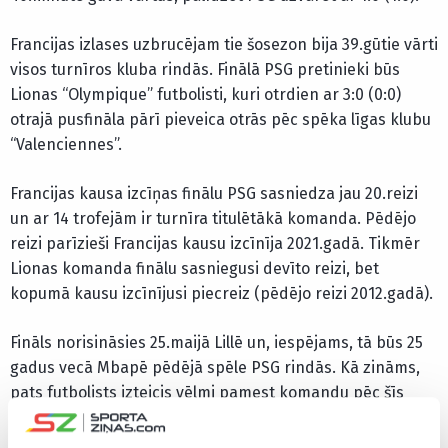
Francijas izlases uzbrucējam tie šosezon bija 39.gūtie vārti
visos turnīros kluba rindās. Finālā PSG pretinieki būs
Lionas “Olympique” futbolisti, kuri otrdien ar 3:0 (0:0)
otrajā pusfināla pārī pieveica otrās pēc spēka līgas klubu
“Valenciennes”.
Francijas kausa izcīņas finālu PSG sasniedza jau 20.reizi
un ar 14 trofejām ir turnīra titulētākā komanda. Pēdējo
reizi parīzieši Francijas kausu izcīnīja 2021.gadā. Tikmēr
Lionas komanda finālu sasniegusi devīto reizi, bet
kopumā kausu izcīnījusi piecreiz (pēdējo reizi 2012.gadā).
Fināls norisināsies 25.maijā Lillē un, iespējams, tā būs 25
gadus vecā Mbapē pēdējā spēle PSG rindās. Kā zināms,
pats futbolists izteicis vēlmi pamest komandu pēc šīs
sezonas.