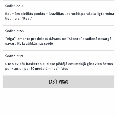
Šodien 22:03
Baumām pielikts punkts – Brazīlijas uzbrucējs paraksta ilgtermiņa
līgumu ar “Real”
Šodien 21:55
“Riga” izmanto pretinieku dāvanu un “Skonto” stadionā nosargā
uzvaru KL kvalifikācijas spēlē
Šodien 21:19
U18 sieviešu basketbola izlase pēdējā ceturtdaļā gūst vien četrus
punktus un par EČ medaļām necīnīsies
LASĪT VISAS