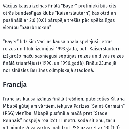
Vācijas kausa izcīņas finālā “Bayer” pretinieki būs cits
otrās bundeslīgas klubs “Kaiserslautern”, kas otrdien
pusfinālā ar 2:0 (0:0) pārspēja trešās pēc spēka līgas
vienību “Saarbrucken”.
“Bayer” līdz šim Vācijas kausa finālā spēlējusi četras
reizes un titulu izcīnījusi 1993.gadā, bet “Kaiserslautern”
izšķirošo maču sasniegusi septiņas reizes un divas reizes
finālā triumfējusi (1990. un 1996.gadā). Fināls 25.maijā
norisināsies Berlīnes olimpiskajā stadionā.
Francija
Francijas kausa izcīņas finālā trešdien, pateicoties Kiliana
Mbapē gūtajiem vārtiem, iekļuva Parīzes “Saint-Germain”
(PSG) vienība. Mbapē pusfināla mačā pret “Stade
Rennais” nespēja realizēt 11 metru soda sitienu, taču
40.minūtē guva vārtus, palīdzot PSG uzvarēt ar 1:0 (1:0).