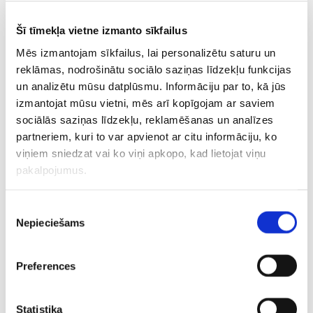
CITAS ZIŅAS NO ŠĪS KATEGORIJAS
Šī tīmekļa vietne izmanto sīkfailus
Mēs izmantojam sīkfailus, lai personalizētu saturu un
reklāmas, nodrošinātu sociālo saziņas līdzekļu funkcijas
un analizētu mūsu datplūsmu. Informāciju par to, kā jūs
izmantojat mūsu vietni, mēs arī kopīgojam ar saviem
sociālās saziņas līdzekļu, reklamēšanas un analīzes
Baumām pielikts
“Riga” izmanto
RFS ielaiž
partneriem, kuri to var apvienot ar citu informāciju, ko
punkts – Brazīlijas
pretinieku dāvanu un
puslaikie
viņiem sniedzat vai ko viņi apkopo, kad lietojat viņu
uzbrucējs paraksta
“Skonto” stadionā
iekrāj vai
pakalpojumus.
ilgtermiņa līgumu ar
nosargā uzvaru KL
deficītu
“Real”
kvalifikācijas spēlē
Piekrišanas
Nepieciešams
izvēle
Preferences
Statistika