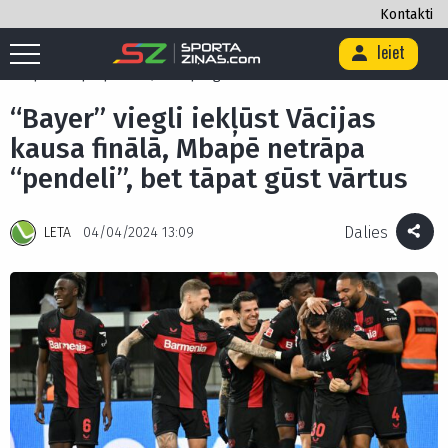
Kontakti
Ieiet
Sākums
/
Futbols
/
Francija
/
“Bayer” viegli iekļūst Vācijas kausa finālā,
Mbapē netrāpa “pendeli”, bet tāpat gūst vārtus
“Bayer” viegli iekļūst Vācijas
kausa finālā, Mbapē netrāpa
“pendeli”, bet tāpat gūst vārtus
Dalies
LETA
04/04/2024 13:09