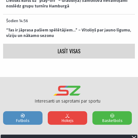
Lielisks kurss uz “play-off” – Graudiņa/Samoilova nevainojami
noslēdz grupu turnīru Hamburgā
Šodien 14:56
“Tas ir jāprasa pašiem spēlētājiem…” – Vītoliņš par jauno līgumu,
vīziju un nākamo sezonu
LASĪT VISAS
Interesanti un saprotami par sportu
Futbols
Hokejs
Basketbols