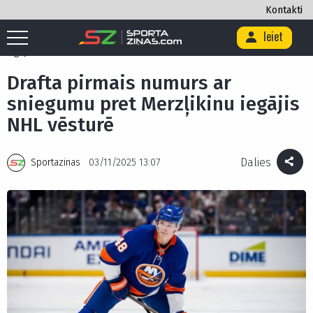
Kontakti
Ieiet
Sākums
/
Hokejs
/
Drafta pirmais numurs ar sniegumu pret Merzļikinu
iegājis NHL vēsturē
Drafta pirmais numurs ar
sniegumu pret Merzļikinu iegājis
NHL vēsturē
Dalies
Sportazinas
03/11/2025 13:07