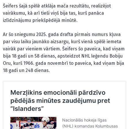
Šeifers šajā spēlē atklāja mača rezultātu, realizējot
vairākumu, kā arī tieši viņš bija tas, kurš panāca
izlīdzinājumu priekšpēdējā minūtē.
Ar šo sniegumu 2025. gada drafta pirmais numurs kļuva
par visu laiku jaunāko aizsargu, kurš vienā spēlē iemeta
vairāk par vieniem vārtiem. Šeifers šo paveica, kad viņam
bija 18 gadi un 58 dienas, apsteidzot NHL leģendu Bobiju
Oru, kurš 1966. gada novembrī to paveica, kad viņam bija
18 gadi un 248 dienas.