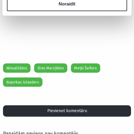
Noraidīt
Aktualitātes
Elvis Merzļikins
Metjū Šeifers
Ņujorkas Islanders
Pievienot komentāru
Pagaidām neviens nav komentējis