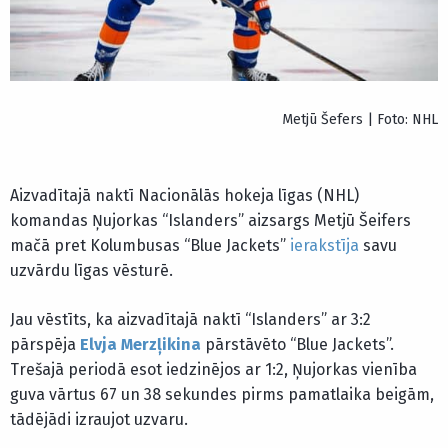
Metjū Šefers | Foto: NHL
Aizvadītajā naktī Nacionālās hokeja līgas (NHL)
komandas Ņujorkas “Islanders” aizsargs Metjū Šeifers
mačā pret Kolumbusas “Blue Jackets”
ierakstīja
savu
uzvārdu līgas vēsturē.
Jau vēstīts, ka aizvadītajā naktī “Islanders” ar 3:2
pārspēja
Elvja Merzļikina
pārstāvēto “Blue Jackets”.
Trešajā periodā esot iedzinējos ar 1:2, Ņujorkas vienība
guva vārtus 67 un 38 sekundes pirms pamatlaika beigām,
tādējādi izraujot uzvaru.