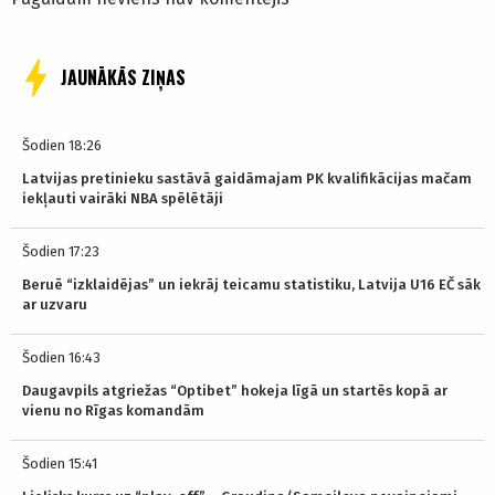
JAUNĀKĀS ZIŅAS
Šodien 18:26
Latvijas pretinieku sastāvā gaidāmajam PK kvalifikācijas mačam
iekļauti vairāki NBA spēlētāji
Šodien 17:23
Beruē “izklaidējas” un iekrāj teicamu statistiku, Latvija U16 EČ sāk
ar uzvaru
Šodien 16:43
Daugavpils atgriežas “Optibet” hokeja līgā un startēs kopā ar
vienu no Rīgas komandām
Šodien 15:41