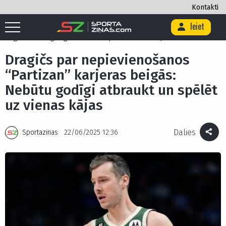
Kontakti
Ieiet
Sākums
/
Basketbols
/
Dragičs par nepievienošanos “Partizan” karjeras
beigās: Nebūtu godīgi atbraukt un spēlēt uz vienas kājas
Dragičs par nepievienošanos
“Partizan” karjeras beigās:
Nebūtu godīgi atbraukt un spēlēt
uz vienas kājas
Dalies
Sportazinas
22/06/2025 12:36