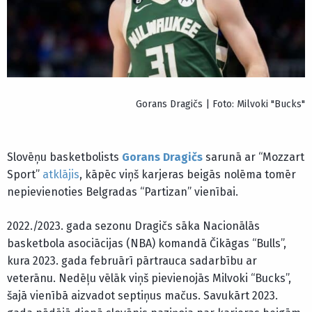
Gorans Dragičs | Foto: Milvoki "Bucks"
Slovēņu basketbolists
Gorans Dragičs
sarunā ar “Mozzart
Sport”
atklājis
, kāpēc viņš karjeras beigās nolēma tomēr
nepievienoties Belgradas “Partizan” vienībai.
2022./2023. gada sezonu Dragičs sāka Nacionālās
basketbola asociācijas (NBA) komandā Čikāgas “Bulls”,
kura 2023. gada februārī pārtrauca sadarbību ar
veterānu. Nedēļu vēlāk viņš pievienojās Milvoki “Bucks”,
šajā vienībā aizvadot septiņus mačus. Savukārt 2023.