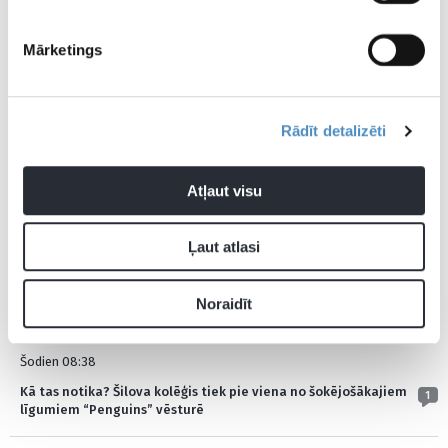
Mārketings
Pievienot komentāru
Rādīt detalizēti
Pagaidām neviens nav komentējis
Atļaut visu
JAUNĀKĀS ZIŅAS
Ļaut atlasi
Šodien 09:04
Anglijas izlases trešais numurs kļūst par ceturto dārgāko
Noraidīt
vārtsargu pasaulē
Šodien 08:38
Kā tas notika? Šilova kolēģis tiek pie viena no šokējošākajiem
1
līgumiem “Penguins” vēsturē