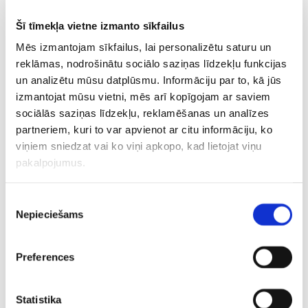
CITAS ZIŅAS NO ŠĪS KATEGORIJAS
Šī tīmekļa vietne izmanto sīkfailus
Mēs izmantojam sīkfailus, lai personalizētu saturu un
reklāmas, nodrošinātu sociālo saziņas līdzekļu funkcijas
un analizētu mūsu datplūsmu. Informāciju par to, kā jūs
izmantojat mūsu vietni, mēs arī kopīgojam ar saviem
sociālās saziņas līdzekļu, reklamēšanas un analīzes
partneriem, kuri to var apvienot ar citu informāciju, ko
Ar spožo talantu
Sieviešu basketbola
U18 izlase
viņiem sniedzat vai ko viņi apkopo, kad lietojat viņu
priekšgalā – Latvijas
izlase Zviedrijā
maina ko
pakalpojumus.
U16 izlase sāks
pārbaudes turnīru
Itālijā
Eiropas čempionātu
sāk ar uzvaru
Piekrišanas
Nepieciešams
izvēle
Preferences
Aktualitātes
Belgradas Partizan
Gorans Dragičs
Statistika