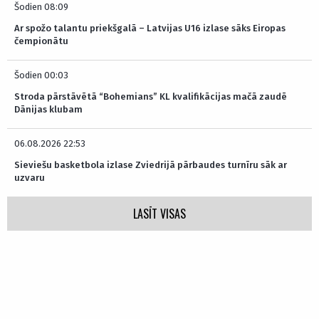
Šodien 08:09
Ar spožo talantu priekšgalā – Latvijas U16 izlase sāks Eiropas
čempionātu
Šodien 00:03
Stroda pārstāvētā “Bohemians” KL kvalifikācijas mačā zaudē
Dānijas klubam
06.08.2026 22:53
Sieviešu basketbola izlase Zviedrijā pārbaudes turnīru sāk ar
uzvaru
LASĪT VISAS