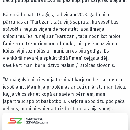
gada pēdējā dienā slovēnis paziņoja par karjeras beigām.
Kā norāda pats Dragičs, tad viņam 2023. gadā bija
pārrunas ar “Partizan”, taču viņš saprata, ka veselības
stāvoklis neļaus viņam demonstrēt laba līmeņa
sniegumu. “Es runāju ar “Partizan”, taču nedrīkst melot
faniem un treneriem un atbraukt, lai spēlētu uz vienas
kājas. Viņi sazinājās ar mani, un es biju godīgs. Es
vienkārši nevarēju spēlēt tādā līmenī ceļgala dēļ,
savukārt mani bērni dzīvo Maiami,” izteicās slovēnis.
“Manā galvā bija iespēja turpināt karjeru, bet tas nebija
iespējams. Man bija problēmas ar celi un ārsts man teica,
ka, ja vēlos skriet kopā ar saviem bērniem, man
jāpārtrauc spēlēt basketbolu. Karjeru nebeidzu pēc paša
vēlmes, mani piespieda to izdarīt un tas bija smagi.
Gribēju atgriezties Eiropā un aizvadīt tur vēl sezonu vai
divas, bet tas nenotika,” atceras Dragičs.