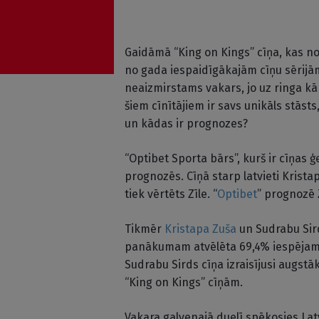
Gaidāmā “King on Kings” cīņa, kas nor
no gada iespaidīgākajām cīņu sērijām,
neaizmirstams vakars, jo uz ringa k
šiem cīnītājiem ir savs unikāls stāsts
un kādas ir prognozes?
“Optibet Sporta bārs”, kurš ir cīņas
prognozēs. Cīņā starp latvieti Kristap
tiek vērtēts Zīle. “
Optibet
” prognozē 
Tikmēr
Kristapa Zuša
un Sudrabu Sird
panākumam atvēlēta 69,4% iespējamī
Sudrabu Sirds cīņa izraisījusi augst
“King on Kings” cīņām.
Vakara galvenajā duelī spēkosies Latv