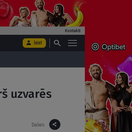
Kontakti
Ieiet
rš uzvarēs
Dalies