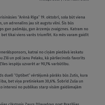
isināsies “Arēnā Rīga” 19. oktobrī, sola būt viena
 un adrenalīns jau sit augstu vilni. Šis būs
āps gan pašmāju, gan ārzemju zvaigznes. Katram no
, bet tikai viens varēs triumfēt. Ko mēs varam gaidīt
 ģenerālsponsors, katrai no cīņām piedāvā ieskatu
u Zīli un poli Janu Pelaku, kā pārliecinošs favorīts
Zīles iespēju uzvarēt ar 90,1% varbūtību.
s duelī “Optibet” vērtējumā pārāks būs Zutis, kura
ba, bet viņa pretiniekam 30,6%. Šobrīd Zuša un
āko interesi no publikas starp visām gaidāmajām
ijas cīkstonis Zaurs Džavadovs pret Brazīlijas