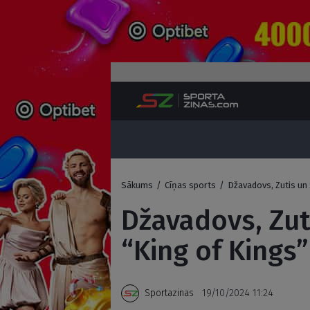
Sākums
/
Cīņas sports
/
Džavadovs, Zutis un 
Džavadovs, Zut
“King of Kings”
Sportazinas
19/10/2024 11:24