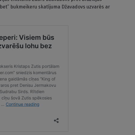
tibet” bukmeikeru skatījuma Džavadovs uzvarēs ar