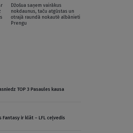
ar
Džošua saņem vairākus
z
nokdaunus, taču atgūstas un
s
otrajā raundā nokautē albānieti
Prengu
 sasniedz TOP 3 Pasaules kausa
 Fantasy ir klāt – LFL ceļvedis