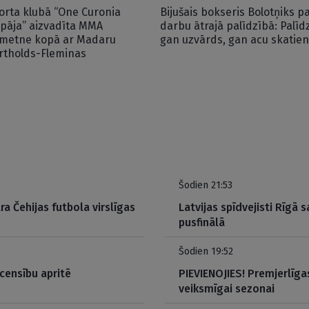
orta klubā “One Curonia
Bijušais bokseris Bolotņiks p
epāja” aizvadīta MMA
darbu ātrajā palīdzībā: Palīd
metne kopā ar Madaru
gan uzvārds, gan acu skatien
rtholds-Fleminas
Šodien 21:53
ra Čehijas futbola virslīgas
Latvijas spīdvejisti Rīgā
pusfinālā
Šodien 19:52
censību apritē
PIEVIENOJIES! Premjerlīgas
veiksmīgai sezonai