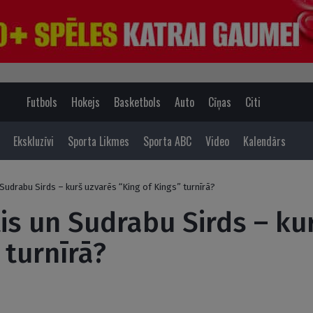
Futbols
Hokejs
Basketbols
Auto
Cīņas
Citi
Ekskluzīvi
Sporta Likmes
Sporta ABC
Video
Kalendārs
Sudrabu Sirds – kurš uzvarēs “King of Kings” turnīrā?
is un Sudrabu Sirds – ku
 turnīrā?