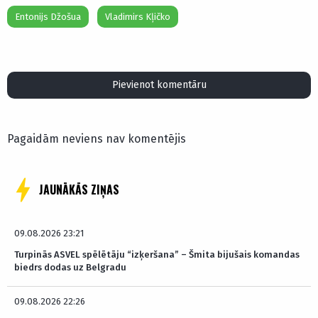
Entonijs Džošua
Vladimirs Kļičko
Pievienot komentāru
Pagaidām neviens nav komentējis
JAUNĀKĀS ZIŅAS
09.08.2026 23:21
Turpinās ASVEL spēlētāju “izķeršana” – Šmita bijušais komandas
biedrs dodas uz Belgradu
09.08.2026 22:26