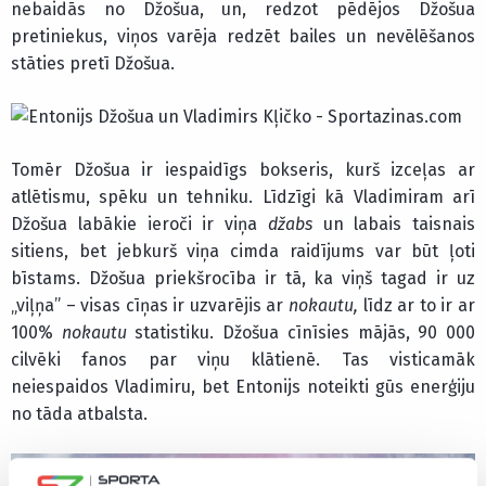
nebaidās no Džošua, un, redzot pēdējos Džošua
pretiniekus, viņos varēja redzēt bailes un nevēlēšanos
stāties pretī Džošua.
Tomēr Džošua ir iespaidīgs bokseris, kurš izceļas ar
atlētismu, spēku un tehniku. Līdzīgi kā Vladimiram arī
Džošua labākie ieroči ir viņa
džabs
un labais taisnais
sitiens, bet jebkurš viņa cimda raidījums var būt ļoti
bīstams. Džošua priekšrocība ir tā, ka viņš tagad ir uz
„viļņa” – visas cīņas ir uzvarējis ar
nokautu,
līdz ar to ir ar
100%
nokautu
statistiku. Džošua cīnīsies mājās, 90 000
cilvēki fanos par viņu klātienē. Tas visticamāk
neiespaidos Vladimiru, bet Entonijs noteikti gūs enerģiju
no tāda atbalsta.