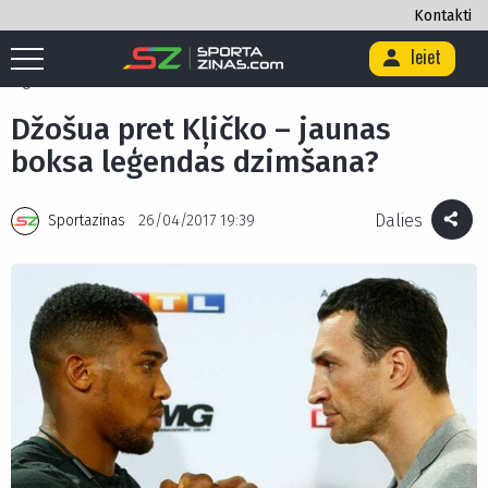
Kontakti
Ieiet
Sākums
/
Ekskluzīvi
/
Blogi
/
Džošua pret Kļičko – jaunas boksa
leģendas dzimšana?
Džošua pret Kļičko – jaunas
boksa leģendas dzimšana?
Dalies
Sportazinas
26/04/2017 19:39