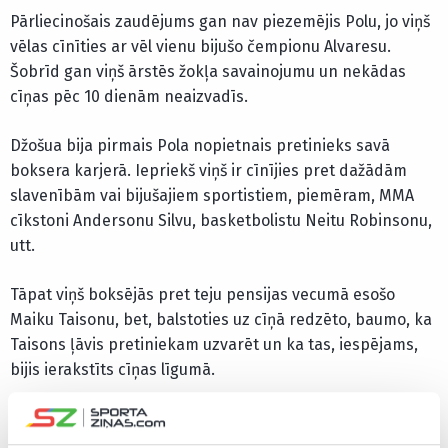
Pārliecinošais zaudējums gan nav piezemējis Polu, jo viņš
vēlas cīnīties ar vēl vienu bijušo čempionu Alvaresu.
Šobrīd gan viņš ārstēs žokļa savainojumu un nekādas
cīņas pēc 10 dienām neaizvadīs.
Džošua bija pirmais Pola nopietnais pretinieks savā
boksera karjerā. Iepriekš viņš ir cīnījies pret dažādām
slavenībām vai bijušajiem sportistiem, piemēram, MMA
cīkstoni Andersonu Silvu, basketbolistu Neitu Robinsonu,
utt.
Tāpat viņš boksējās pret teju pensijas vecumā esošo
Maiku Taisonu, bet, balstoties uz cīņā redzēto, baumo, ka
Taisons ļāvis pretiniekam uzvarēt un ka tas, iespējams,
bijis ierakstīts cīņas līgumā.
Double broken jaw. Give me Canelo in 10 days.