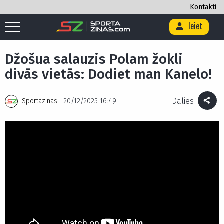
Kontakti
Ieiet
Sākums
/
Cīņas sports
/
Bokss
/
Džošua salauzis Polam žokli divās
vietās: Dodiet man Kanelo!
Džošua salauzis Polam žokli
divās vietās: Dodiet man Kanelo!
Dalies
Sportazinas
20/12/2025 16:49