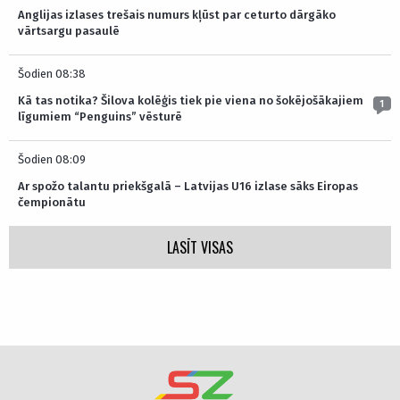
Anglijas izlases trešais numurs kļūst par ceturto dārgāko
vārtsargu pasaulē
Šodien 08:38
Kā tas notika? Šilova kolēģis tiek pie viena no šokējošākajiem
1
līgumiem “Penguins” vēsturē
Šodien 08:09
Ar spožo talantu priekšgalā – Latvijas U16 izlase sāks Eiropas
čempionātu
LASĪT VISAS