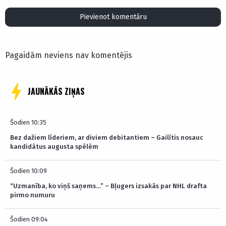
Pievienot komentāru
Pagaidām neviens nav komentējis
JAUNĀKĀS ZIŅAS
Šodien 10:35
Bez dažiem līderiem, ar diviem debitantiem – Gailītis nosauc
kandidātus augusta spēlēm
Šodien 10:09
“Uzmanība, ko viņš saņems…” – Bļugers izsakās par NHL drafta
pirmo numuru
Šodien 09:04