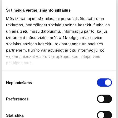
pic.twitter.com/8R8NK4OeUv
Šī tīmekļa vietne izmanto sīkfailus
— Jake Paul (@jakepaul)
December 20, 2025
Mēs izmantojam sīkfailus, lai personalizētu saturu un
reklāmas, nodrošinātu sociālo saziņas līdzekļu funkcijas
Just got out of surgery. Everything went smooth.
un analizētu mūsu datplūsmu. Informāciju par to, kā jūs
Thanks for all the love. Lots of pain and stiffness.
izmantojat mūsu vietni, mēs arī kopīgojam ar saviem
Gotta eat liquids for 7 days
sociālās saziņas līdzekļu, reklamēšanas un analīzes
partneriem, kuri to var apvienot ar citu informāciju, ko
S/o to the amazing team at Miami University
viņiem sniedzat vai ko viņi apkopo, kad lietojat viņu
hospital. Everyone was so gracious and caring.
pakalpojumus.
@ArmaniiJayy
took amazing care of me with
@iam_loriv
Piekrišanas
Nepieciešams
izvēle
— Jake Paul (@jakepaul)
December 20, 2025
Preferences
CITAS ZIŅAS NO ŠĪS KATEGORIJAS
Statistika