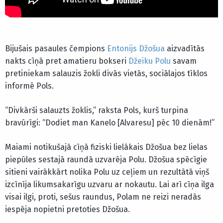
Bijušais pasaules čempions
Entonijs Džoš
u
a
aizvadītās
nakts cīņā pret amatieru bokseri
Džeiku Polu
savam
pretiniekam salauzis žokli divās vietās, sociālajos tīklos
informē Pols.
“Divkārši salauzts žoklis,” raksta Pols, kurš turpina
bravūrīgi: “Dodiet man Kanelo [Alvaresu] pēc 10 dienām!”
Maiami notikušajā cīņā fiziski lielākais Džošua bez lielas
piepūles sestajā raundā uzvarēja Polu. Džošua spēcīgie
sitieni vairākkārt nolika Polu uz ceļiem un rezultātā viņš
izcīnīja likumsakarīgu uzvaru ar nokautu. Lai arī cīņa ilga
visai ilgi, proti, sešus raundus, Polam ne reizi neradās
iespēja nopietni pretoties Džošua.