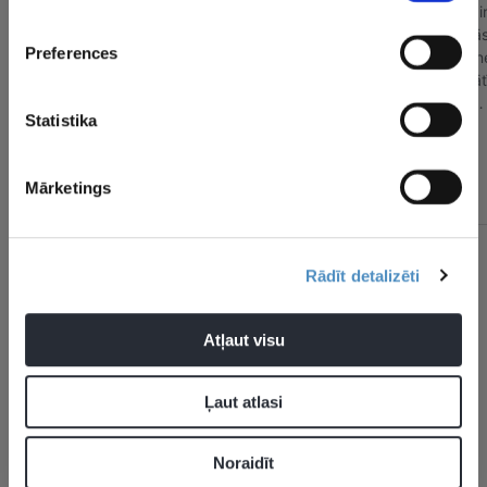
Preferences
Statistika
Mārketings
Rādīt detalizēti
CITAS ZIŅAS NO ŠĪS KATEGORIJAS
Atļaut visu
Ļaut atlasi
Daugavpils atgriežas
“Tas ir jāprasa
“Uzmanība
Noraidīt
“Optibet” hokeja līgā
pašiem spēlētājiem…”
saņems…” 