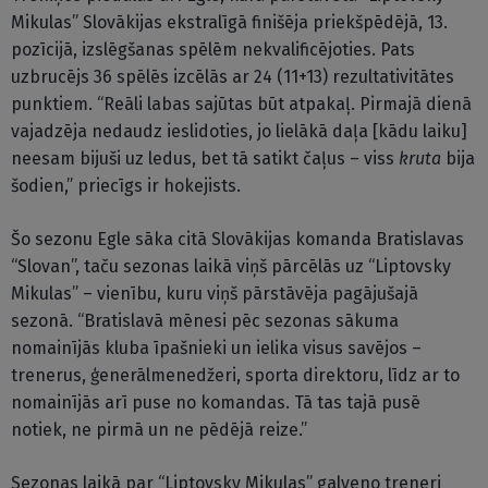
Mikulas” Slovākijas ekstralīgā finišēja priekšpēdējā, 13.
pozīcijā, izslēgšanas spēlēm nekvalificējoties. Pats
uzbrucējs 36 spēlēs izcēlās ar 24 (11+13) rezultativitātes
punktiem. “Reāli labas sajūtas būt atpakaļ. Pirmajā dienā
vajadzēja nedaudz ieslidoties, jo lielākā daļa [kādu laiku]
neesam bijuši uz ledus, bet tā satikt čaļus – viss
kruta
bija
šodien,” priecīgs ir hokejists.
Šo sezonu Egle sāka citā Slovākijas komanda Bratislavas
“Slovan”, taču sezonas laikā viņš pārcēlās uz “Liptovsky
Mikulas” – vienību, kuru viņš pārstāvēja pagājušajā
sezonā. “Bratislavā mēnesi pēc sezonas sākuma
nomainījās kluba īpašnieki un ielika visus savējos –
trenerus, ģenerālmenedžeri, sporta direktoru, līdz ar to
nomainījās arī puse no komandas. Tā tas tajā pusē
notiek, ne pirmā un ne pēdējā reize.”
Sezonas laikā par “Liptovsky Mikulas” galveno treneri