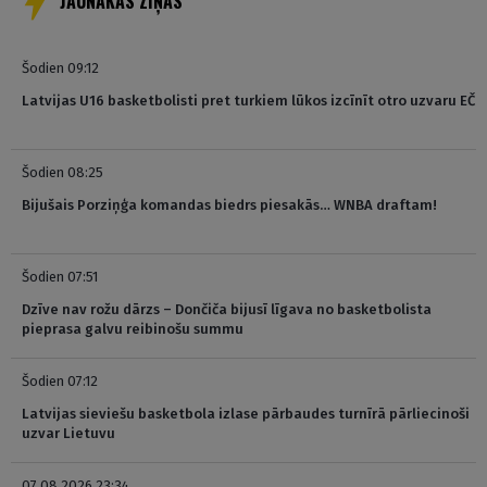
JAUNĀKĀS ZIŅAS
Šodien 09:12
Latvijas U16 basketbolisti pret turkiem lūkos izcīnīt otro uzvaru EČ
Šodien 08:25
Bijušais Porziņģa komandas biedrs piesakās… WNBA draftam!
Šodien 07:51
Dzīve nav rožu dārzs – Dončiča bijusī līgava no basketbolista
pieprasa galvu reibinošu summu
Šodien 07:12
Latvijas sieviešu basketbola izlase pārbaudes turnīrā pārliecinoši
uzvar Lietuvu
07.08.2026 23:34