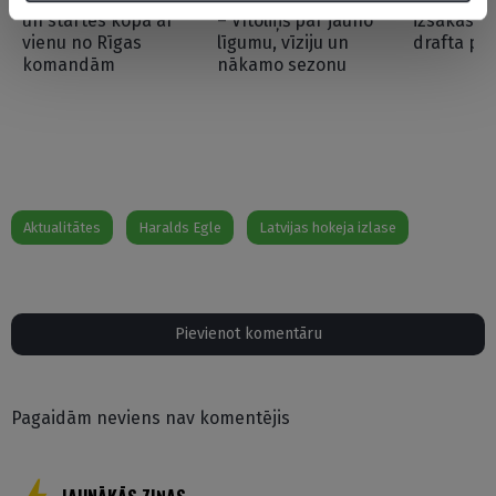
un startēs kopā ar
– Vītoliņš par jauno
izsakās p
vienu no Rīgas
līgumu, vīziju un
drafta pi
komandām
nākamo sezonu
Aktualitātes
Haralds Egle
Latvijas hokeja izlase
Pievienot komentāru
Pagaidām neviens nav komentējis