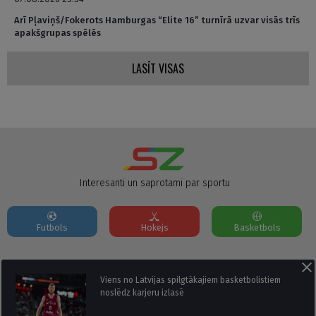
Arī Pļaviņš/Fokerots Hamburgas “Elite 16” turnīrā uzvar visās trīs
apakšgrupas spēlēs
LASĪT VISAS
Interesanti un saprotami par sportu
Futbols
Hokejs
Basketbols
Par mums
Reklāmas Parametri
Kontakti
Viens no Latvijas spilgtākajiem basketbolistiem
noslēdz karjeru izlasē
Seko mums: