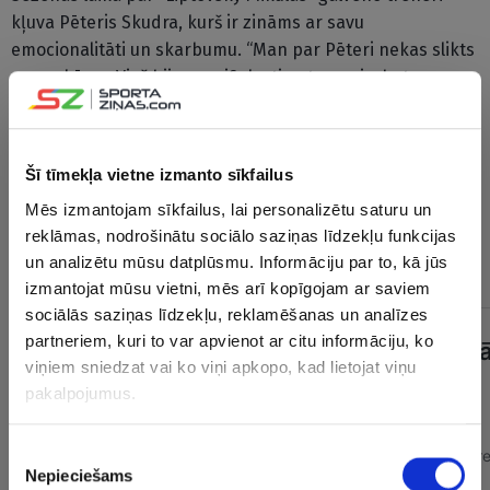
kļuva Pēteris Skudra, kurš ir zināms ar savu
emocionalitāti un skarbumu. “Man par Pēteri nekas slikts
nav sakāms. Viņš bija specifiska tipa treneris, bet man
attiecības ar viņu bija labas. Žēl, ka kaut kā baigi īsi
sanāca. Bet tas ir hokejs un tas ir bizness, sezona bija
tāda, kāda bija,” saka Egle.
Šī tīmekļa vietne izmanto sīkfailus
Mēs izmantojam sīkfailus, lai personalizētu saturu un
Uzbrucējs izvairījās no atbildes par to, kur viņš pavadīs
reklāmas, nodrošinātu sociālo saziņas līdzekļu funkcijas
nākamo sezonu, taču apstiprināja, ka spēlēs kādā citā,
un analizētu mūsu datplūsmu. Informāciju par to, kā jūs
spēcīgākā līgā.
izmantojat mūsu vietni, mēs arī kopīgojam ar saviem
sociālās saziņas līdzekļu, reklamēšanas un analīzes
partneriem, kuri to var apvienot ar citu informāciju, ko
viņiem sniedzat vai ko viņi apkopo, kad lietojat viņu
pakalpojumus.
Piekrišanas
Nepieciešams
izvēle