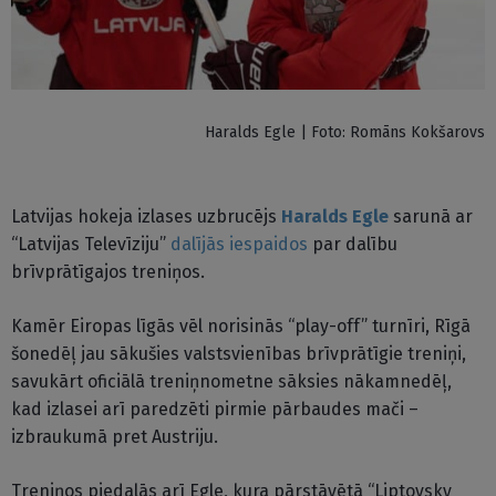
Haralds Egle | Foto: Romāns Kokšarovs
Latvijas hokeja izlases uzbrucējs
Haralds Egle
sarunā ar
“Latvijas Televīziju”
dalījās iespaidos
par dalību
brīvprātīgajos treniņos.
Kamēr Eiropas līgās vēl norisinās “play-off” turnīri, Rīgā
šonedēļ jau sākušies valstsvienības brīvprātīgie treniņi,
savukārt oficiālā treniņnometne sāksies nākamnedēļ,
kad izlasei arī paredzēti pirmie pārbaudes mači –
izbraukumā pret Austriju.
Treniņos piedalās arī Egle, kura pārstāvētā “Liptovsky