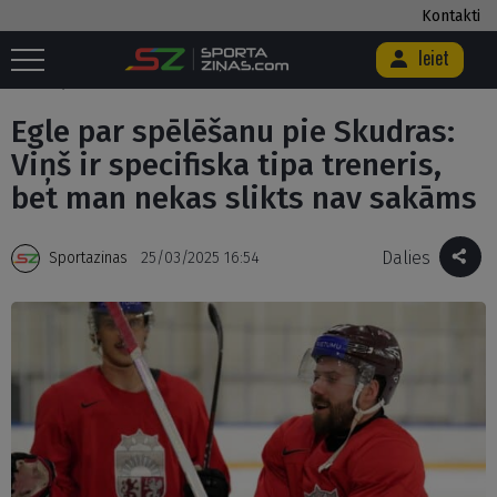
Kontakti
Ieiet
Sākums
/
Hokejs
/
Egle par spēlēšanu pie Skudras: Viņš ir specifiska tipa
treneris, bet man nekas slikts nav sakāms
Egle par spēlēšanu pie Skudras:
Viņš ir specifiska tipa treneris,
bet man nekas slikts nav sakāms
Dalies
Sportazinas
25/03/2025 16:54