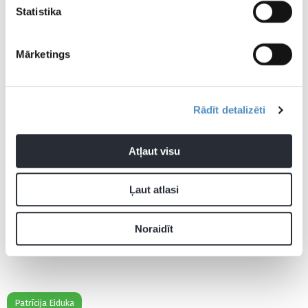
Statistika
Mārketings
Rādīt detalizēti
Atļaut visu
Ļaut atlasi
Noraidīt
Patrīcija Eiduka