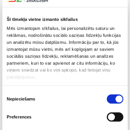
CITAS ZIŅAS NO ŠĪS KATEGORIJAS
Šī tīmekļa vietne izmanto sīkfailus
Mēs izmantojam sīkfailus, lai personalizētu saturu un
reklāmas, nodrošinātu sociālo saziņas līdzekļu funkcijas
un analizētu mūsu datplūsmu. Informāciju par to, kā jūs
izmantojat mūsu vietni, mēs arī kopīgojam ar saviem
sociālās saziņas līdzekļu, reklamēšanas un analīzes
Gadās arī tā –
Bedrītis/Rinkevičs
Bijušais P
partneriem, kuri to var apvienot ar citu informāciju, ko
Graudiņa/Samoilova
nepārvar Hamburgas
komandas
viņiem sniedzat vai ko viņi apkopo, kad lietojat viņu
bez cīņas sasniedz
“Elite 16” turnīra
piesakās
pakalpojumus.
Hamburgas “Elite 16”
izslēgšanas spēļu
draftam!
turnīra TOP 4
pirmo kārtu
Piekrišanas
Nepieciešams
izvēle
Preferences