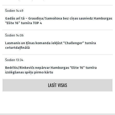
Šodien 14:49
Gadās arī tā – Graudiņa/Samoilova bez cīņas sasniedz Hamburgas
“Elite 16” turnīra TOP 4
Šodien 14:06
Lasmanis un Ķīnas komanda iekļūst “Challenger” turnīra
ceturtdaļfinālā
Šodien 13:34
Bedrītis/Rinkevičs nepārvar Hamburgas “Elite 16” turnīra
izslēgšanas spēļu pirmo kārtu
LASĪT VISAS