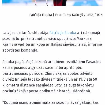
Patrīcija Eiduka | Foto: Toms Kalniņš / LETA / LOK
Latvijas distanču slēpotāja
Patrīcija Eiduka
arī nākamajā
sezonā turpinās trenēties vācu speciālista Markusa
Krāmera vadībā un kopā ar Itālijas sieviešu izlasi, informē
sportistes komanda.
Eiduka pagājušajā sezonā ar labiem rezultātiem Pasaules
kausa posmos atgriezās sacensību apritē pēc
pārtrenēšanās perioda. Olimpiskajās spēlēs latviete
divreiz finišēja labāko divdesmitniekā un ar 11. vietu 50
kilometru distancē sasniedza Latvijas augstāko vietu
nozīmīgākajā sporta notikumā distanču slēpošanā.
“Kopumā esmu apmierināta ar sezonu. Svarīgākais, kas