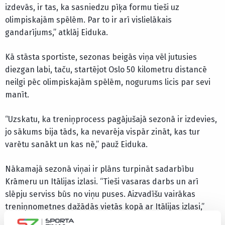
izdevās, ir tas, ka sasniedzu pīķa formu tieši uz
olimpiskajām spēlēm. Par to ir arī vislielākais
gandarījums,” atklāj Eiduka.
Kā stāsta sportiste, sezonas beigās viņa vēl jutusies
diezgan labi, taču, startējot Oslo 50 kilometru distancē
neilgi pēc olimpiskajām spēlēm, nogurums licis par sevi
manīt.
“Uzskatu, ka treniņprocess pagājušajā sezonā ir izdevies,
jo sākums bija tāds, ka nevarēja vispār zināt, kas tur
varētu sanākt un kas nē,” pauž Eiduka.
Nākamajā sezonā viņai ir plāns turpināt sadarbību
Krāmeru un Itālijas izlasi. “Tieši vasaras darbs un arī
slēpju serviss būs no viņu puses. Aizvadīšu vairākas
treniņnometnes dažādās vietās kopā ar Itālijas izlasi,”
atklāj Eiduka.