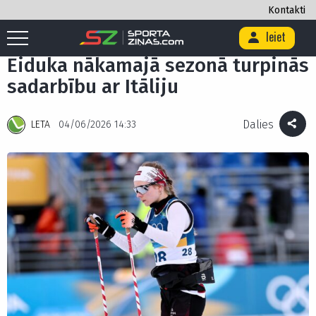
Kontakti
Ieiet
Sākums
/
Citi
/
Eiduka nākamajā sezonā turpinās sadarbību ar Itāliju
Eiduka nākamajā sezonā turpinās
sadarbību ar Itāliju
Dalies
LETA
04/06/2026 14:33