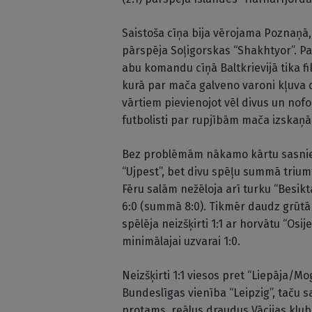
Saistoša cīņa bija vērojama Poznaņā, 
pārspēja Soļigorskas “Shakhtyor”. Pam
abu komandu cīņā Baltkrievijā tika fi
kurā par mača galveno varoni kļuva d
vārtiem pievienojot vēl divus un nofo
futbolisti par rupjībām mača izskaņā
Bez problēmām nākamo kārtu sasniedz
“Ujpest”, bet divu spēļu summā triumf
Fēru salām nežēloja arī turku “Besik
6:0 (summā 8:0). Tikmēr daudz grūtā
spēlēja neizšķirti 1:1 ar horvātu “Osij
minimālajai uzvarai 1:0.
Neizšķirti 1:1 viesos pret “Liepāja/Mo
Bundeslīgas vienība “Leipzig”, taču 
protams, reālus draudus Vācijas klub