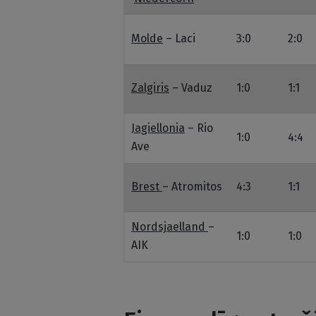
Molde
– Laci
3:0
2:0
Zalgiris
– Vaduz
1:0
1:1
Jagiellonia
– Rio
1:0
4:4
Ave
Brest
– Atromitos
4:3
1:1
Nordsjaelland
–
1:0
1:0
AIK