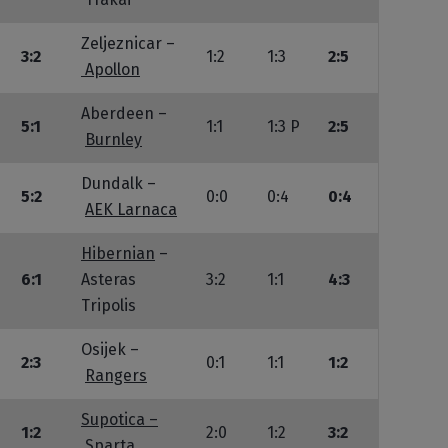
Zeljeznicar –
3:2
1:2
1:3
2:5
Apollon
Aberdeen –
5:1
1:1
1:3 P
2:5
Burnley
Dundalk –
5:2
0:0
0:4
0:4
AEK Larnaca
Hibernian
–
6:1
Asteras
3:2
1:1
4:3
Tripolis
Osijek –
2:3
0:1
1:1
1:2
Rangers
Supotica –
1:2
2:0
1:2
3:2
Sparta