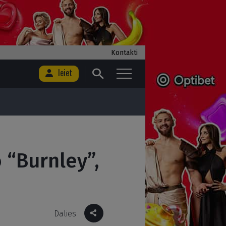
Kontakti
Ieiet
 “Burnley”,
Dalies