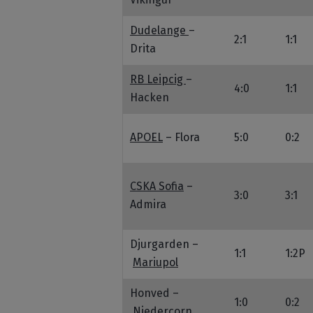
Dudelange
–
2:1
1:1
Drita
RB Leipcig
–
4:0
1:1
Hacken
APOEL
– Flora
5:0
0:2
CSKA Sofia
–
3:0
3:1
Admira
Djurgarden –
1:1
1:2P
Mariupol
Honved –
1:0
0:2
Niedercorn