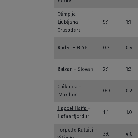
Fiorita
Olimpija
Ljubljana
–
5:1
1:1
Crusaders
Rudar –
FCSB
0:2
0:4
Balzan –
Slovan
2:1
1:3
Chikhura –
0:0
0:2
Maribor
Hapoel Haifa
–
1:1
1:0
Hafnarfjordur
Torpedo Kutaisi
–
3:0
4:0
Vikingur