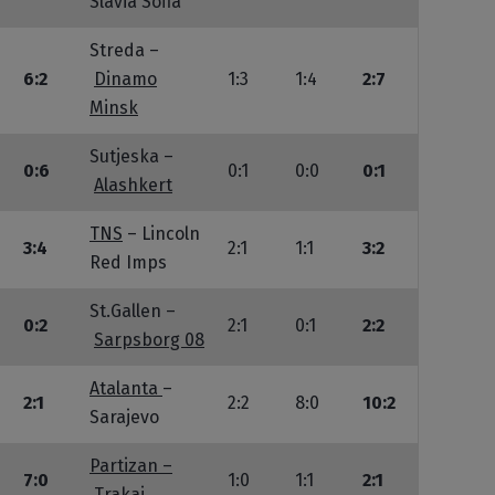
Slavia Sofia
Streda –
6:2
Dinamo
1:3
1:4
2:7
Minsk
Sutjeska –
0:6
0:1
0:0
0:1
Alashkert
TNS
– Lincoln
3:4
2:1
1:1
3:2
Red Imps
St.Gallen –
0:2
2:1
0:1
2:2
Sarpsborg 08
Atalanta
–
2:1
2:2
8:0
10:2
Sarajevo
Partizan –
7:0
1:0
1:1
2:1
Trakai