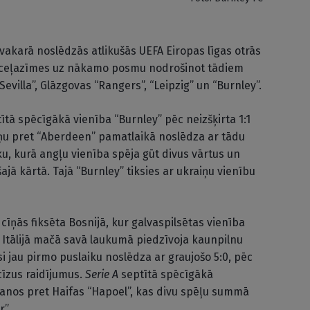
vakarā noslēdzās atlikušās UEFA Eiropas līgas otrās
es, ceļazīmes uz nākamo posmu nodrošinot tādiem
evilla”, Glāzgovas “Rangers”, “Leipzig” un “Burnley”.
tā spēcīgākā vienība “Burnley” pēc neizšķirta 1:1
īņu pret “Aberdeen” pamatlaikā noslēdza ar tādu
ku, kurā angļu vienība spēja gūt divus vārtus un
šajā kārtā. Tajā “Burnley” tiksies ar ukraiņu vienību
 cīņās fiksēta Bosnijā, kur galvaspilsētas vienība
 Itālijā mačā savā laukumā piedzīvoja kaunpilnu
si jau pirmo puslaiku noslēdza ar graujošo 5:0, pēc
cīzus raidījumus.
Serie A
septītā spēcīgākā
anos pret Haifas “Hapoel”, kas divu spēļu summā
r”.