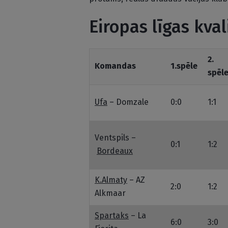
Eiropas līgas kval
2.
Komandas
1.spēle
spēl
Ufa
– Domzale
0:0
1:1
Ventspils –
0:1
1:2
Bordeaux
K.Almaty
– AZ
2:0
1:2
Alkmaar
Spartaks
– La
6:0
3:0