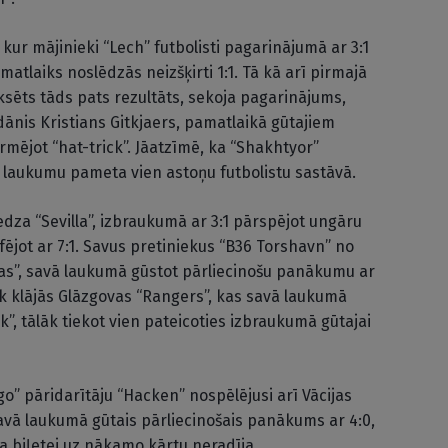
kur mājinieki “Lech” futbolisti pagarinājumā ar 3:1
atlaiks noslēdzās neizšķirti 1:1. Tā kā arī pirmajā
ksēts tāds pats rezultāts, sekoja pagarinājums,
ānis Kristians Gitkjaers, pamatlaikā gūtajiem
rmējot “hat-trick”. Jāatzīmē, ka “Shakhtyor”
 laukumu pameta vien astoņu futbolistu sastāvā.
a “Sevilla”, izbraukumā ar 3:1 pārspējot ungāru
ējot ar 7:1. Savus pretiniekus “B36 Torshavn” no
tas”, savā laukumā gūstot pārliecinošu panākumu ar
k klājās Glāzgovas “Rangers”, kas savā laukumā
ek”, tālāk tiekot vien pateicoties izbraukumā gūtajai
go” pāridarītāju “Hacken” nospēlējusi arī Vācijas
savā laukumā gūtais pārliecinošais panākums ar 4:0,
a biļetei uz nākamo kārtu neradīja.