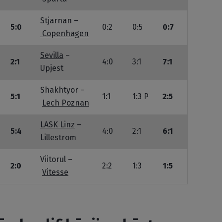
Stjarnan –
5:0
0:2
0:5
0:7
Copenhagen
Sevilla
–
2:1
4:0
3:1
7:1
Upjest
Shakhtyor –
5:1
1:1
1:3 P
2:5
Lech Poznan
LASK Linz
–
5:4
4:0
2:1
6:1
Lillestrom
Viitorul –
2:0
2:2
1:3
1:5
Vitesse