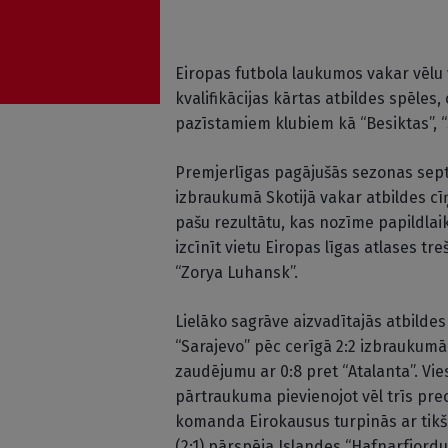
Eiropas futbola laukumos vakar vēlu 
kvalifikācijas kārtas atbildes spēl
pazīstamiem klubiem kā “Besiktas”, “S
Premjerlīgas pagājušās sezonas septī
izbraukumā Skotijā vakar atbildes c
pašu rezultātu, kas nozīme papildlai
izcīnīt vietu Eiropas līgas atlases tre
“Zorya Luhansk”.
Lielāko sagrāve aizvadītajās atbildes
“Sarajevo” pēc cerīgā 2:2 izbraukumā
zaudējumu ar 0:8 pret “Atalanta”. Vie
pārtraukuma pievienojot vēl trīs pre
komanda Eirokausus turpinās ar tikš
(2:1) pārspēja Islandes “Hafnarfjordu