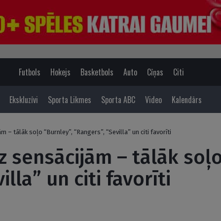
Futbols
Hokejs
Basketbols
Auto
Cīņas
Citi
Ekskluzīvi
Sporta Likmes
Sporta ABC
Video
Kalendārs
m – tālāk soļo “Burnley”, “Rangers”, “Sevilla” un citi favorīti
z sensācijām – tālāk soļo
lla” un citi favorīti