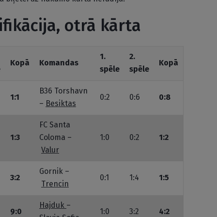
ifikācija, otrā kārta
1.
2.
Kopā
Komandas
Kopā
e
spēle
spēle
B36 Torshavn
1:1
0:2
0:6
0:8
–
Besiktas
FC Santa
1:3
Coloma –
1:0
0:2
1:2
Valur
Gornik –
3:2
0:1
1:4
1:5
Trencin
Hajduk
–
9:0
1:0
3:2
4:2